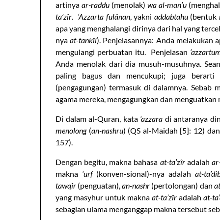
artinya
ar-raddu
(menolak)
wa al-man’u
(menghala
ta’zîr
.
‘Azzarta fulânan
, yakni
addabtahu
(bentuk
apa yang menghalangi dirinya dari hal yang terce
nya
at-tankîl
). Penjelasannya: Anda melakukan ap
mengulangi perbuatan itu. Penjelasan
‘azzartu
Anda menolak dari dia musuh-musuhnya. Sea
paling bagus dan mencukupi; juga berart
(pengagungan) termasuk di dalamnya. Sebab 
agama mereka, mengagungkan dan menguatkan 
Di dalam al-Quran, kata
‘azzara
di antaranya d
menolong
(
an-nashru
) (QS al-Maidah [5]: 12) da
157).
Dengan begitu, makna bahasa
at-ta’zîr
adalah
ar
makna
‘urf
(konven-sional)-nya adalah
at-ta’dî
tawqîr
(penguatan),
an-nashr
(pertolongan) dan
a
yang masyhur untuk makna
at-ta’zîr
adalah
at-ta
sebagian ulama menganggap makna tersebut seb