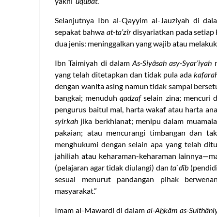
yakni
‘uqubat
.
Selanjutnya Ibn al-Qayyim al-Jauziyah di da
sepakat bahwa
at-ta’zîr
disyariatkan pada setiap
dua jenis: meninggalkan yang wajib atau melaku
Ibn Taimiyah di dalam
As-Siyâsah asy-Syar’iyah
m
yang telah ditetapkan dan tidak pula ada
kafara
dengan wanita asing namun tidak sampai berse
bangkai; menuduh
qadzaf
selain zina; mencuri 
pengurus baitul mal, harta wakaf atau harta ana
syirkah
jika berkhianat; menipu dalam muamala
pakaian; atau mencurangi timbangan dan tak
menghukumi dengan selain apa yang telah ditu
jahiliah atau keharaman-keharaman lainnya—ma
(pelajaran agar tidak diulangi) dan
ta`dîb
(pendidi
sesuai menurut pandangan pihak berwenang
masyarakat.”
Imam al-Mawardi di dalam
al-A
h
kâm as-Sulthâni