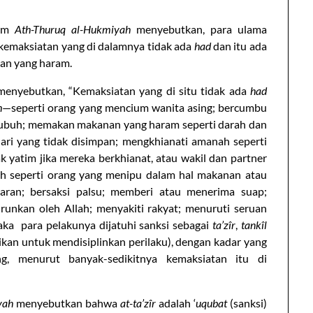
lam
Ath-Thuruq al-Hukmiyah
menyebutkan, para ulama
 kemaksiatan yang di dalamnya tidak ada
had
dan itu ada
kan yang haram.
enyebutkan, “Kemaksiatan yang di situ tidak ada
had
h
—seperti orang yang mencium wanita asing; bercumbu
tubuh; memakan makanan yang haram seperti darah dan
dari yang tidak disimpan; mengkhianati amanah seperti
k yatim jika mereka berkhianat, atau wakil dan partner
h seperti orang yang menipu dalam hal makanan atau
aran; bersaksi palsu; memberi atau menerima suap;
runkan oleh Allah; menyakiti rakyat; menuruti seruan
ka para pelakunya dijatuhi sanksi sebagai
ta’zîr
,
tankîl
kan untuk mendisiplinkan perilaku), dengan kadar yang
, menurut banyak-sedikitnya kemaksiatan itu di
yah
menyebutkan bahwa
at-ta’zîr
adalah ‘
uqubat
(sanksi)