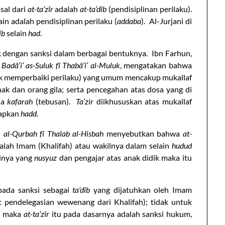
sal dari
at-ta’zîr
adalah
at-ta’dîb
(pendisiplinan perilaku).
ain adalah pendisiplinan perilaku (
addaba
). Al-Jurjani di
îb
selain
had
.
k dengan sanksi dalam berbagai bentuknya. Ibn Farhun,
m
Badâ’i’ as-Suluk fî Thabâ‘i’ al-Muluk
, mengatakan bahwa
uk memperbaiki perilaku) yang umum mencakup mukallaf
nak dan orang gila; serta pencegahan atas dosa yang di
la
kafarah
(tebusan).
Ta’zir
diikhususkan atas mukallaf
tapkan
hadd
.
 al-Qurbah fî Thalab al-Hisbah
menyebutkan bahwa
at-
lah Imam (Khalifah) atau wakilnya dalam selain
hudud
rinya yang
nusyuz
dan pengajar atas anak didik maka itu
ada sanksi sebagai
ta’dîb
yang dijatuhkan oleh Imam
t pendelegasian wewenang dari Khalifah); tidak untuk
ni maka
at-ta’zîr
itu pada dasarnya adalah sanksi hukum,