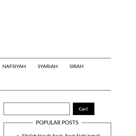
NAFSIYAH
SYARIAH
SIRAH
Search
Cari!
POPULAR POSTS
Silsilah Nasab Anak-Anak Nabi Ismail