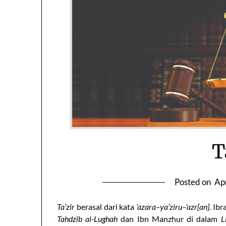
T
Posted on
Apr
Ta’zîr
berasal dari kata
‘azara–ya’ziru–‘azr[an]
. Ib
Tahdzîb al-Lughah
dan Ibn Manzhur di dalam
L