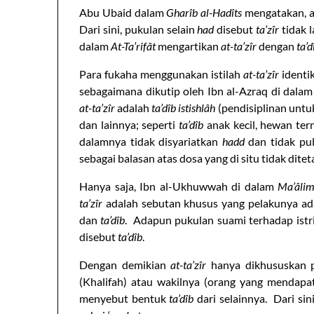
Abu Ubaid dalam
Gharîb al-Hadîts
mengatakan, a
Dari sini, pukulan selain
had
disebut
ta’zîr
tidak l
dalam
At-Ta’rifât
mengartikan
at-ta’zîr
dengan
ta’d
Para fukaha menggunakan istilah
at-ta’zîr
identi
sebagaimana dikutip oleh Ibn al-Azraq di dala
at-ta’zîr
adalah
ta’dîb istishlâh
(pendisiplinan unt
dan lainnya; seperti
ta’dîb
anak kecil, hewan ter
dalamnya tidak disyariatkan
hadd
dan tidak pu
sebagai balasan atas dosa yang di situ tidak dite
Hanya saja, Ibn al-Ukhuwwah di dalam
Ma’âlim
ta’zîr
adalah sebutan khusus yang pelakunya ada
dan
ta’dîb
. Adapun pukulan suami terhadap ist
disebut
ta’dîb
.
Dengan demikian
at-ta’zîr
hanya dikhususkan p
(Khalifah) atau wakilnya (orang yang mendapa
menyebut bentuk
ta’dîb
dari selainnya. Dari si