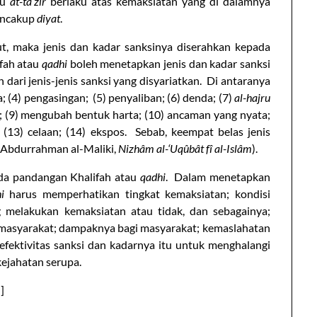
tu
at-ta’zîr
berlaku atas kemaksiatan yang di dalamnya
mencakup
diyat
.
but, maka jenis dan kadar sanksinya diserahkan kepada
ifah atau
qadhi
boleh menetapkan jenis dan kadar sanksi
dari jenis-jenis sanksi yang disyariatkan. Di antaranya
; (4) pengasingan; (5) penyaliban; (6) denda; (7)
al-hajru
; (9) mengubah bentuk harta; (10) ancaman yang nyata;
 (13) celaan; (14) ekspos. Sebab, keempat belas jenis
t: Abdurrahman al-Maliki,
Nizhâm al-‘Uqûbât fî al-Islâm
).
da pandangan Khalifah atau
qadhi
. Dalam menetapkan
i
harus memperhatikan tingkat kemaksiatan; kondisi
g melakukan kemaksiatan atau tidak, dan sebagainya;
i masyarakat; dampaknya bagi masyarakat; kemaslahatan
fektivitas sanksi dan kadarnya itu untuk menghalangi
ejahatan serupa.
]