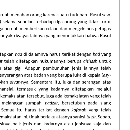
ernah menahan orang karena suatu tuduhan. Rasul saw.
 selama sebulan terhadap tiga orang yang tidak turut
uga pernah memberikan celaan dan mengekspos petugas
banyak riwayat lainnya yang menunjukkan bahwa Rasul
etapkan
had
di dalamnya harus terikat dengan
had
yang
at
telah ditetapkan hukumannya berupa
qishash
untuk
atas gigi. Adapun pembunuhan jenis lainnya telah
enyerangan atas badan yang berupa luka di kepala (
asy-
apkan
diyat
-nya. Sementara itu, luka dan serangan atas
nansial, termasuk yang kadarnya ditetapkan melalui
s kemaksiatan tersebut, juga ada kemaksiatan yang telah
 melanggar sumpah,
nadzar
, bersetubuh pada siang
 Semua itu harus terikat dengan
kafarah
yang telah
emaksiatan ini, tidak berlaku atasnya sanksi
ta’zir
. Sebab,
inya baik jenis dan kadarnya atau jenisnya saja dan