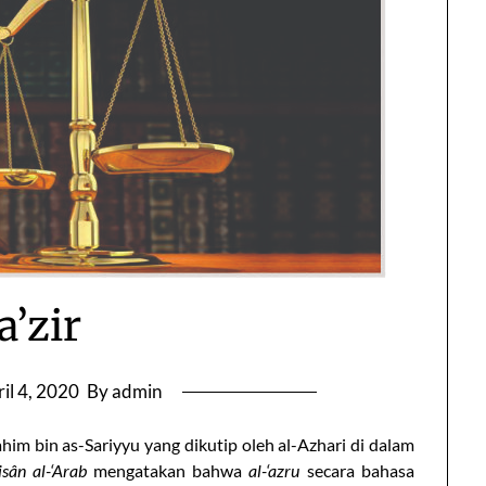
a’zir
il 4, 2020
By admin
rahim bin as-Sariyyu yang dikutip oleh al-Azhari di dalam
isân al-‘Arab
mengatakan bahwa
al-‘azru
secara bahasa