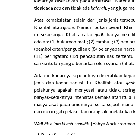
kadarnya diserahkan pada arbitrase. Karena i
tidak ada
had
dan tidak ada
kafarah
, yang juga 
Atas kemaksiatan selain dari jenis-jenis terse
Khalifah atau
qadhi
. Namun, bukan berarti Khal
itu sesukanya. Khalifah atau
qadhi
hanya memilih 
adalah: (1) hukuman mati; (2) cambuk; (3) penjara
(pemboikotan/pengucilan); (8) pelenyapan harta
(11) peringatan; (12) pencabutan hak tertentu;
sanksi itulah yang dibenarkan oleh syariah (liha
Adapun kadarnya sepenuhnya diserahkan kepa
jenis dan kadar sanksi itu, Khalifah atau
qadh
pelakunya apakah menyesali atau tidak, serin
banyak-sedikitnya intensitas kemaksiatan itu d
masyarakat pada umumnya; serta sejauh mana e
dan mencegah pelaku dan orang lain melakukan k
WalLâh a’lam bi ash-shawâb
. [Yahya Abdurrahman