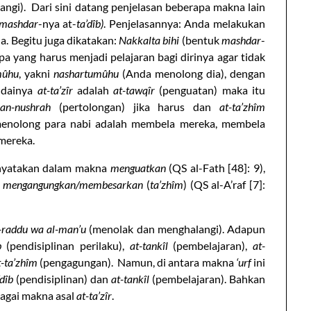
ngi). Dari sini datang penjelasan beberapa makna lain
mashdar
-nya at-
ta’dîb)
. Penjelasannya: Anda melakukan
la. Begitu juga dikatakan:
Nakkalta bihi
(bentuk
mashdar
-
a yang harus menjadi pelajaran bagi dirinya agar tidak
mûhu
, yakni
nashartumûhu
(Anda menolong dia), dengan
ndainya
at-ta’zîr
adalah
at-tawqîr
(penguatan) maka itu
i
an-nushrah
(pertolongan) jika harus dan
at-ta’zhîm
menolong para nabi adalah membela mereka, membela
mereka.
inyatakan dalam makna
menguatkan
(QS al-Fath [48]: 9),
n
mengangungkan/membesarkan
(
ta’zhîm
) (QS al-A’raf [7]:
-raddu wa al-man’u
(menolak dan menghalangi). Adapun
b
(pendisiplinan perilaku),
at-tankîl
(pembelajaran),
at-
t-ta’zhîm
(pengagungan). Namun, di antara makna
‘urf
ini
’dîb
(pendisiplinan) dan
at-tankîl
(pembelajaran). Bahkan
agai makna asal
at-ta’zîr
.