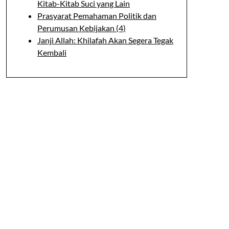
Kitab-Kitab Suci yang Lain
Prasyarat Pemahaman Politik dan
Perumusan Kebijakan (4)
Janji Allah: Khilafah Akan Segera Tegak
Kembali