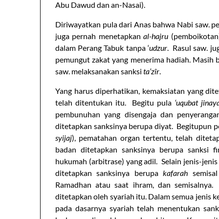
Abu Dawud dan an-Nasai).
Diriwayatkan pula dari Anas bahwa Nabi saw. p
juga pernah menetapkan
al-hajru
(pemboikotan)
dalam Perang Tabuk tanpa ‘
udzur
. Rasul saw. j
pemungut zakat yang menerima hadiah. Masih 
saw. melaksanakan sanksi
ta’zîr
.
Yang harus diperhatikan, kemaksiatan yang dit
telah ditentukan itu. Begitu pula
‘uqubat jinay
pembunuhan yang disengaja dan penyerangan 
ditetapkan sanksinya berupa diyat. Begitupun p
syijaj
), pematahan organ tertentu, telah ditet
badan ditetapkan sanksinya berupa sanksi fi
hukumah (arbitrase) yang adil. Selain jenis-jeni
ditetapkan sanksinya berupa
kafarah
semisal
Ramadhan atau saat ihram, dan semisalnya.
ditetapkan oleh syariah itu. Dalam semua jenis k
pada dasarnya syariah telah menentukan sanks