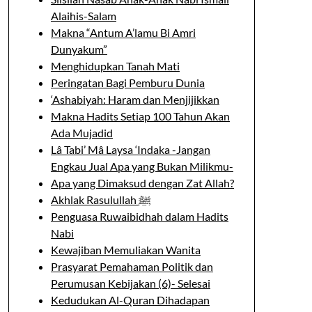
Alaihis-Salam
Makna “Antum A’lamu Bi Amri
Dunyakum”
Menghidupkan Tanah Mati
Peringatan Bagi Pemburu Dunia
‘Ashabiyah: Haram dan Menjijikkan
Makna Hadits Setiap 100 Tahun Akan
Ada Mujadid
Lâ Tabi’ Mâ Laysa ‘Indaka -Jangan
Engkau Jual Apa yang Bukan Milikmu-
Apa yang Dimaksud dengan Zat Allah?
Akhlak Rasulullah ﷺ
Penguasa Ruwaibidhah dalam Hadits
Nabi
Kewajiban Memuliakan Wanita
Prasyarat Pemahaman Politik dan
Perumusan Kebijakan (6)- Selesai
Kedudukan Al-Quran Dihadapan