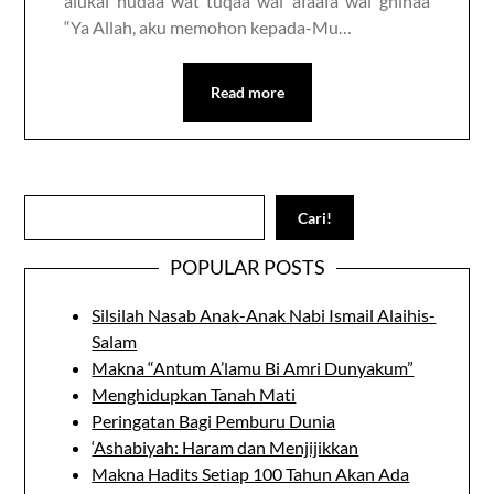
alukal hudaa wat tuqaa wal ‘afaafa wal ghinaa
“Ya Allah, aku memohon kepada-Mu…
Read more
Search
Cari!
POPULAR POSTS
Silsilah Nasab Anak-Anak Nabi Ismail Alaihis-
Salam
Makna “Antum A’lamu Bi Amri Dunyakum”
Menghidupkan Tanah Mati
Peringatan Bagi Pemburu Dunia
‘Ashabiyah: Haram dan Menjijikkan
Makna Hadits Setiap 100 Tahun Akan Ada