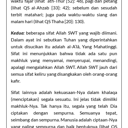
waktu fajar (lihat ath-Thur [52]: 48), pagi dan petang
(lihat QS al-Ahzab [33]: 42); sebelum dan sesudah
terbit matahari; juga pada waktu-waktu siang dan
malam hari (lihat QS Thaha [20]: 130).
Kedua:
beberapa sifat Allah SWT yang wajib diimani.
Dalam ayat ini sebutkan Tuhan yang diperintahkan
untuk disucikan itu adalah al-A’lâ, Yang Mahatinggi.
Sifat ini menunjukkan bahwa tidak ada satu pun
makhluk yang menyamai, menyerupai, menandingi,
apalagi mengalahkan Allah SWT. Allah SWT jauh dari
semua sifat keliru yang disangkakan oleh orang-orang
kafir.
Sifat lainnya adalah kekuasaan-Nya dalam khalaqa
(menciptakan) segala sesuatu. Ini jelas tidak dimiliki
makhluk-Nya. Tak hanya itu, segala yang telah Dia
ciptakan dengan sempurna. Semuanya tepat,
seimbang dan sempurna. Manusia adalah ciptaan-Nya
yang paling sempurna dan baik bentuknya (lihat QS