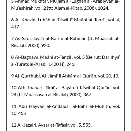
5 Ahmad Mukhtar, Mu’jam al-Lughah al-‘Arabiyyah al-
Mu’âshirah, vol. 2 (tt: ‘Alam al-Kitab, 2008), 1024.
6 Al-Khazin, Lubâb at-Ta‘wîl fî Ma’ânî at-Tanzîl, vol. 4,
417.
7 As-Sa’di, Taysîr al-Karîm al-Rahmân (tt: Muassah al-
Risalah, 2000), 920.
8 Al-Baghawi, Ma’ânî at-Tanzîl , vol. 5 (Beirut: Dar Ihya’
al-Turats al-‘Arabi, 1420 H), 241.
9 Al-Qurthubi, Al-Jâmi’ li Ahkâm al-Qur’ân, vol. 20, 13.
10 Ath-Thabari, Jâmi’ al-Bayân fî Ta‘wîl al-Qur‘ân, vol.
24 (tt: Muassasah al-Risalah, 2000), 367.
11 Abu Hayyan al-Andalusi, al-Bahr al-Muhîth, vol.
10, 455
12 Al-Jazairi, Aysar at-Tafâsîr, vol. 5, 555.