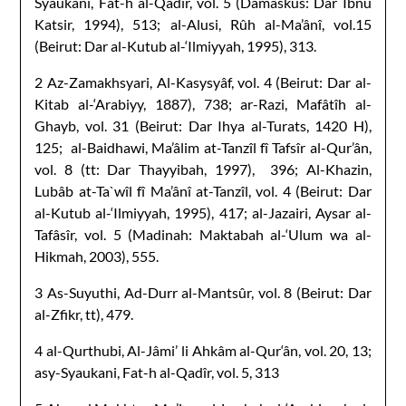
Syaukani, Fat-h al-Qadîr, vol. 5 (Damaskus: Dar Ibnu
Katsir, 1994), 513; al-Alusi, Rûh al-Ma’ânî, vol.15
(Beirut: Dar al-Kutub al-‘Ilmiyyah, 1995), 313.
2 Az-Zamakhsyari, Al-Kasysyâf, vol. 4 (Beirut: Dar al-
Kitab al-‘Arabiyy, 1887), 738; ar-Razi, Mafâtîh al-
Ghayb, vol. 31 (Beirut: Dar Ihya al-Turats, 1420 H),
125; al-Baidhawi, Ma’âlim at-Tanzîl fî Tafsîr al-Qur’ân,
vol. 8 (tt: Dar Thayyibah, 1997), 396; Al-Khazin,
Lubâb at-Ta`wîl fî Ma’ânî at-Tanzîl, vol. 4 (Beirut: Dar
al-Kutub al-‘Ilmiyyah, 1995), 417; al-Jazairi, Aysar al-
Tafâsîr, vol. 5 (Madinah: Maktabah al-‘Ulum wa al-
Hikmah, 2003), 555.
3 As-Suyuthi, Ad-Durr al-Mantsûr, vol. 8 (Beirut: Dar
al-Zfikr, tt), 479.
4 al-Qurthubi, Al-Jâmi’ li Ahkâm al-Qur‘ân, vol. 20, 13;
asy-Syaukani, Fat-h al-Qadîr, vol. 5, 313