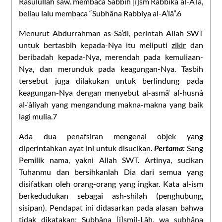
Rasulullah saw. membaca Sabbih [i]sm Rabbika al-A’lâ,
beliau lalu membaca “Subhâna Rabbiya al-A’lâ”.6
Menurut Abdurrahman as-Sa’di, perintah Allah SWT
untuk bertasbih kepada-Nya itu meliputi
zikir
dan
beribadah kepada-Nya, merendah pada kemuliaan-
Nya, dan merunduk pada keagungan-Nya. Tasbih
tersebut juga dilakukan untuk berlindung pada
keagungan-Nya dengan menyebut al-asmâ‘ al-husnâ
al-‘âliyah yang mengandung makna-makna yang baik
lagi mulia.7
Ada dua penafsiran mengenai objek yang
diperintahkan ayat ini untuk disucikan.
Pertama:
Sang
Pemilik nama, yakni Allah SWT. Artinya, sucikan
Tuhanmu dan bersihkanlah Dia dari semua yang
disifatkan oleh orang-orang yang ingkar. Kata al-ism
berkedudukan sebagai ash-shilah (penghubung,
sisipan). Pendapat ini didasarkan pada alasan bahwa
tidak dikatakan: Subhâna [i]smil-Lâh, wa subhâna