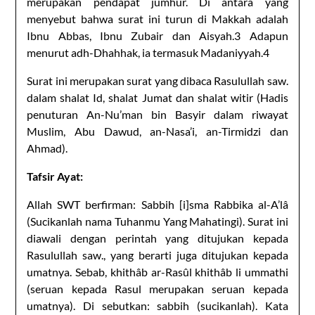
merupakan pendapat jumhur. Di antara yang
menyebut bahwa surat ini turun di Makkah adalah
Ibnu Abbas, Ibnu Zubair dan Aisyah.3 Adapun
menurut adh-Dhahhak, ia termasuk Madaniyyah.4
Surat ini merupakan surat yang dibaca Rasulullah saw.
dalam shalat Id, shalat Jumat dan shalat witir (Hadis
penuturan An-Nu’man bin Basyir dalam riwayat
Muslim, Abu Dawud, an-Nasa’i, an-Tirmidzi dan
Ahmad).
Tafsir Ayat:
Allah SWT berfirman: Sabbih [i]sma Rabbika al-A’lâ
(Sucikanlah nama Tuhanmu Yang Mahatingi). Surat ini
diawali dengan perintah yang ditujukan kepada
Rasulullah saw., yang berarti juga ditujukan kepada
umatnya. Sebab, khithâb ar-Rasûl khithâb li ummathi
(seruan kepada Rasul merupakan seruan kepada
umatnya). Di sebutkan: sabbih (sucikanlah). Kata