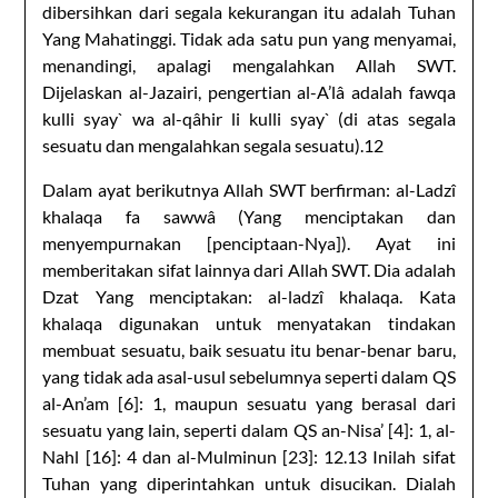
dibersihkan dari segala kekurangan itu adalah Tuhan
Yang Mahatinggi. Tidak ada satu pun yang menyamai,
menandingi, apalagi mengalahkan Allah SWT.
Dijelaskan al-Jazairi, pengertian al-A’lâ adalah fawqa
kulli syay` wa al-qâhir li kulli syay` (di atas segala
sesuatu dan mengalahkan segala sesuatu).12
Dalam ayat berikutnya Allah SWT berfirman: al-Ladzî
khalaqa fa sawwâ (Yang menciptakan dan
menyempurnakan [penciptaan-Nya]). Ayat ini
memberitakan sifat lainnya dari Allah SWT. Dia adalah
Dzat Yang menciptakan: al-ladzî khalaqa. Kata
khalaqa digunakan untuk menyatakan tindakan
membuat sesuatu, baik sesuatu itu benar-benar baru,
yang tidak ada asal-usul sebelumnya seperti dalam QS
al-An’am [6]: 1, maupun sesuatu yang berasal dari
sesuatu yang lain, seperti dalam QS an-Nisa’ [4]: 1, al-
Nahl [16]: 4 dan al-Mulminun [23]: 12.13 Inilah sifat
Tuhan yang diperintahkan untuk disucikan. Dialah