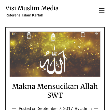
Skip
Visi Muslim Media
to
content
Referensi Islam Kaffah
Makna Mensucikan Allah
SWT
Posted on
September 7, 2017
By admin