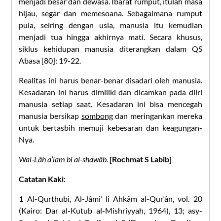
menjadi besar dan dewasa. Ibarat rumput, itulah masa
hijau, segar dan memesoana. Sebagaimana rumput
pula, seiring dengan usia, manusia itu kemudian
menjadi tua hingga akhirnya mati. Secara khusus,
siklus kehidupan manusia diterangkan dalam QS
Abasa [80]: 19-22.
Realitas ini harus benar-benar disadari oleh manusia.
Kesadaran ini harus dimiliki dan dicamkan pada diiri
manusia setiap saat. Kesadaran ini bisa mencegah
manusia bersikap
sombong
dan meringankan mereka
untuk bertasbih memuji kebesaran dan keagungan-
Nya.
Wal-Lâh a’lam bi al-shawâb.
[Rochmat S Labib]
Catatan Kaki:
1 Al-Qurthubi, Al-Jâmi’ li Ahkâm al-Qur‘ân, vol. 20
(Kairo: Dar al-Kutub al-Mishriyyah, 1964), 13; asy-