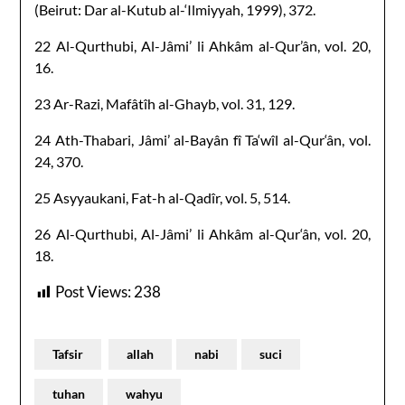
(Beirut: Dar al-Kutub al-‘Ilmiyyah, 1999), 372.
22 Al-Qurthubi, Al-Jâmi’ li Ahkâm al-Qur’ân, vol. 20,
16.
23 Ar-Razi, Mafâtîh al-Ghayb, vol. 31, 129.
24 Ath-Thabari, Jâmi’ al-Bayân fî Ta‘wîl al-Qur‘ân, vol.
24, 370.
25 Asyyaukani, Fat-h al-Qadîr, vol. 5, 514.
26 Al-Qurthubi, Al-Jâmi’ li Ahkâm al-Qur‘ân, vol. 20,
18.
Post Views:
238
Tafsir
allah
nabi
suci
tuhan
wahyu