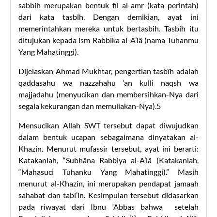
sabbih merupakan bentuk fil al-amr (kata perintah)
dari kata tasbîh. Dengan demikian, ayat ini
memerintahkan mereka untuk bertasbih. Tasbih itu
ditujukan kepada ism Rabbika al-A’lâ (nama Tuhanmu
Yang Mahatinggi).
Dijelaskan Ahmad Mukhtar, pengertian tasbîh adalah
qaddasahu wa nazzahahu ‘an kulli naqsh wa
majjadahu (menyucikan dan membersihkan-Nya dari
segala kekurangan dan memuliakan-Nya).5
Mensucikan Allah SWT tersebut dapat diwujudkan
dalam bentuk ucapan sebagaimana dinyatakan al-
Khazin. Menurut mufassir tersebut, ayat ini berarti:
Katakanlah, “Subhâna Rabbiya al-A’lâ (Katakanlah,
“Mahasuci Tuhanku Yang Mahatinggi).” Masih
menurut al-Khazin, ini merupakan pendapat jamaah
sahabat dan tabi’in. Kesimpulan tersebut didasarkan
pada riwayat dari Ibnu ‘Abbas bahwa setelah