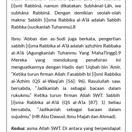
[i]smi Rabbinâ, namun dikatakan: Subhânal-Lâh, wa
subhâna Rabbinâ. Dengan demikian seolah-olah
makna: Sabbih [i]sma Rabbika al-A’lâ adalah Sabbih
Rabbka (sucikanlah Tuhanmu).8
Ibnu ‘Abbas dan as-Sudi juga berkata, pengertian
sabbih [i]sma Rabbika al-A’lâ adalah ‘azhzhim Rabbaka
al-A’lâ (Agungkanlah Tuhanmu Yang MahaTinggi).9
Mereka yang mendukung penafsiran ini
menguatkannya dengan Hadis dari ‘Uqbah bin ‘Amir,
“Ketika turun firman Allah: Fasabbih bi [i]smi Rabbika
al-‘Azhîm (QS al-Waqi’ah [56]: 96), Rasulullah saw.
bersabda, “Jadikanlah ia sebagai bacaan dalam
rukukmu.” Ketika turun firman Allah SWT: Sabbih
[i]sma Rabbika al-A’lâ (QS al-A’la [87]: 1) beliau
bersabda, “Jadikanlah sebagai bacaan dalam
sujudmu.” (HR Abu Dawud, Ibnu Majah dan Ahmad).
Kedua:
asma Allah SWT. Di antara yang berpendapat