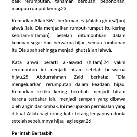
baik rerumputan, tanaman berbuah, pepohonan,
maupun rumput kering.23
Kemudian Allah SWT berfirman: Faja’alahu ghutsâ‘[an]
ahwâ (lalu Dia menjadikan rumput-rumput itu kering
kehitam-hitaman). Setelah ditumbuhkan dalam
keadaan segar dan berwarna hijau, semua tumbuhan
itu Dia ubah sehingga menjadi ghutsâ‘[an] ahwâ.
Kata ahwâ berarti al-aswad (hitam),24 yakni
rerumputan ini menjadi hitam setelah berwarna
hijau.25 Abdurrahman Zaid berkata: “Dia
mengeluarkan rerumputan dalam keadaan hijau.
Kemudian ketika kering berubah menjadi hitam
karena terbakar lalu menjadi sampah yang dibawa
oleh angin dan ombak. Ini merupakan permisalan yang
dibuat Allah bagi orang kafir tetang lenyapnya dunia
setelah sebelumnya hijau lagi segar.26
Perintah Bertasbih