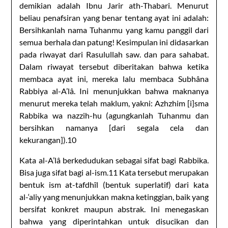
demikian adalah Ibnu Jarir ath-Thabari. Menurut
beliau penafsiran yang benar tentang ayat ini adalah:
Bersihkanlah nama Tuhanmu yang kamu panggil dari
semua berhala dan patung! Kesimpulan ini didasarkan
pada riwayat dari Rasulullah saw. dan para sahabat.
Dalam riwayat tersebut diberitakan bahwa ketika
membaca ayat ini, mereka lalu membaca Subhâna
Rabbiya al-A’lâ. Ini menunjukkan bahwa maknanya
menurut mereka telah maklum, yakni: Azhzhim [i]sma
Rabbika wa nazzih-hu (agungkanlah Tuhanmu dan
bersihkan namanya [dari segala cela dan
kekurangan]).10
Kata al-A’lâ berkedudukan sebagai sifat bagi Rabbika.
Bisa juga sifat bagi al-ism.11 Kata tersebut merupakan
bentuk ism at-tafdhîl (bentuk superlatif) dari kata
al-‘aliy yang menunjukkan makna ketinggian, baik yang
bersifat konkret maupun abstrak. Ini menegaskan
bahwa yang diperintahkan untuk disucikan dan