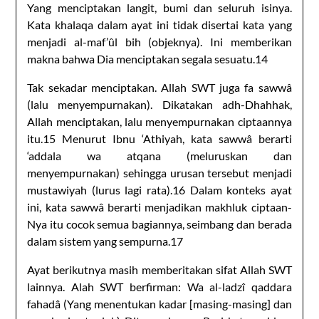
Yang menciptakan langit, bumi dan seluruh isinya.
Kata khalaqa dalam ayat ini tidak disertai kata yang
menjadi al-maf’ûl bih (objeknya). Ini memberikan
makna bahwa Dia menciptakan segala sesuatu.14
Tak sekadar menciptakan. Allah SWT juga fa sawwâ
(lalu menyempurnakan). Dikatakan adh-Dhahhak,
Allah menciptakan, lalu menyempurnakan ciptaannya
itu.15 Menurut Ibnu ‘Athiyah, kata sawwâ berarti
‘addala wa atqana (meluruskan dan
menyempurnakan) sehingga urusan tersebut menjadi
mustawiyah (lurus lagi rata).16 Dalam konteks ayat
ini, kata sawwâ berarti menjadikan makhluk ciptaan-
Nya itu cocok semua bagiannya, seimbang dan berada
dalam sistem yang sempurna.17
Ayat berikutnya masih memberitakan sifat Allah SWT
lainnya. Alah SWT berfirman: Wa al-ladzî qaddara
fahadâ (Yang menentukan kadar [masing-masing] dan