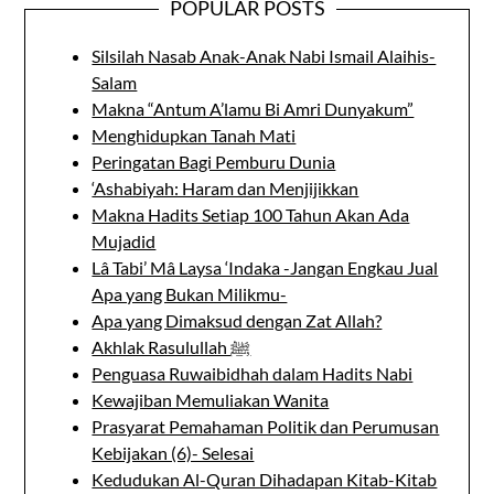
POPULAR POSTS
Silsilah Nasab Anak-Anak Nabi Ismail Alaihis-
Salam
Makna “Antum A’lamu Bi Amri Dunyakum”
Menghidupkan Tanah Mati
Peringatan Bagi Pemburu Dunia
‘Ashabiyah: Haram dan Menjijikkan
Makna Hadits Setiap 100 Tahun Akan Ada
Mujadid
Lâ Tabi’ Mâ Laysa ‘Indaka -Jangan Engkau Jual
Apa yang Bukan Milikmu-
Apa yang Dimaksud dengan Zat Allah?
Akhlak Rasulullah ﷺ
Penguasa Ruwaibidhah dalam Hadits Nabi
Kewajiban Memuliakan Wanita
Prasyarat Pemahaman Politik dan Perumusan
Kebijakan (6)- Selesai
Kedudukan Al-Quran Dihadapan Kitab-Kitab