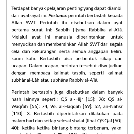
Terdapat banyak pelajaran penting yang dapat diambil
dari ayat-ayat ini.
Pertama:
perintah bertasbih kepada
Allah SWT. Perintah itu disebutkan dalam ayat
pertama surat ini: Sabbih [i]sma Rabbika al-A’lâ.
Melalui ayat ini manusia diperintahkan untuk
menyucikan dan membersihkan Allah SWT dari segala
cela dan kekurangan serta semua anggapan keliru
kaum kafir. Bertasbih bisa berbentuk sikap dan
ucapan. Dalam ucapan, perintah tersebut diwujudkan
dengan membaca kalimat tasbih, seperti kalimat
subhânal-Lâh atau subhâna Rabbiy al-A’lâ.
Perintah bertasbih juga disebutkan dalam banyak
nash lainnya seperti: QS al-Hijr [15]: 98; QS al-
Waqi’ah [56]: 74, 96, al-Haqqah [69]: 52, an-Nahsr
[110]: 3. Bertasbih diperintahkan dilakukan pada
malam hari dan setiap selesai shalat (lihat QS Qaf [50]:
40); ketika ketika bintang-bintang terbenam, yakni