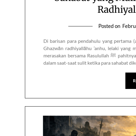
Radhiyal
Posted on
Febru
Di barisan para pendahulu yang pertama (
Ghazwān radhiyallāhu ‘anhu, lelaki yang
merasakan bersama Rasulullah ﷺ pahitnya pengepungan di Syi‘ib Abi Thalib, dan turut serta
dalam saat-saat sulit ketika para sahabat dik
R