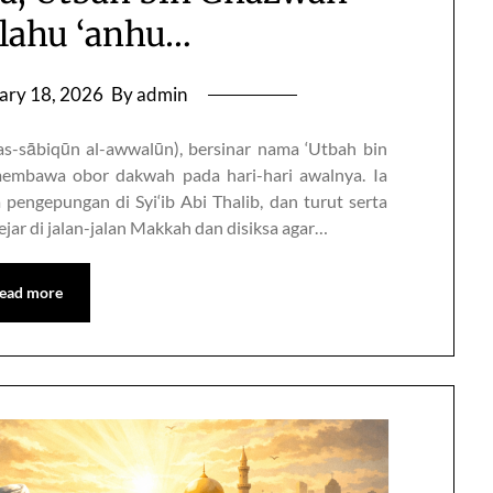
lahu ‘anhu…
ary 18, 2026
By admin
as-sābiqūn al-awwalūn), bersinar nama ‘Utbah bin
 membawa obor dakwah pada hari-hari awalnya. Ia
ejar di jalan-jalan Makkah dan disiksa agar…
ead more