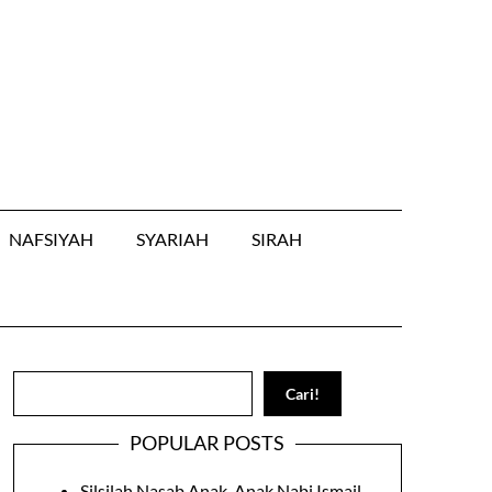
NAFSIYAH
SYARIAH
SIRAH
Search
Cari!
POPULAR POSTS
Silsilah Nasab Anak-Anak Nabi Ismail