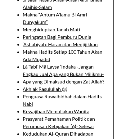
Alaihis-Salam
Makna “Antum A’lamu Bi Amri
Dunyakum”
Menghidupkan Tanah Mati
Peringatan Bagi Pemburu Dunia
‘Ashabiyah: Haram dan Menjijikkan
Makna Hadits Setiap 100 Tahun Akan
Ada Mujadid
Lâ Tabi’ Mâ Laysa ‘Indaka -Jangan
Engkau Jual Apa yang Bukan Milikmu-
Apa yang Dimaksud dengan Zat Allah?
Akhlak Rasulullah ﷺ
Penguasa Ruwaibidhah dalam Hadits
Nabi
Kewajiban Memuliakan Wanita
Prasyarat Pemahaman Politik dan
Perumusan Kebijakan (6)- Selesai
Kedudukan Al-Quran Dihadapan