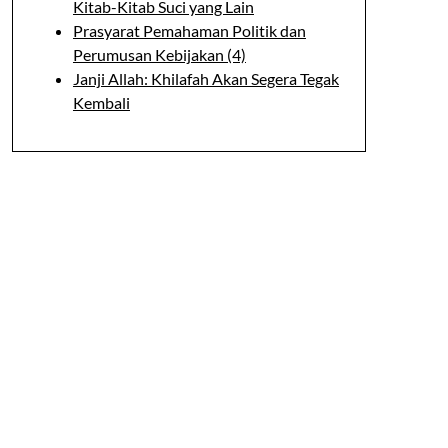
Kitab-Kitab Suci yang Lain
Prasyarat Pemahaman Politik dan
Perumusan Kebijakan (4)
Janji Allah: Khilafah Akan Segera Tegak
Kembali