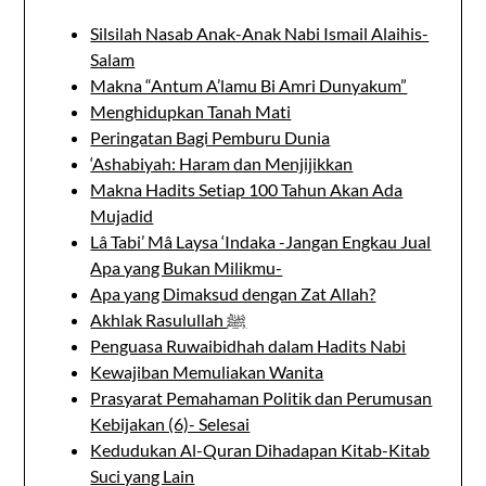
Silsilah Nasab Anak-Anak Nabi Ismail Alaihis-
Salam
Makna “Antum A’lamu Bi Amri Dunyakum”
Menghidupkan Tanah Mati
Peringatan Bagi Pemburu Dunia
‘Ashabiyah: Haram dan Menjijikkan
Makna Hadits Setiap 100 Tahun Akan Ada
Mujadid
Lâ Tabi’ Mâ Laysa ‘Indaka -Jangan Engkau Jual
Apa yang Bukan Milikmu-
Apa yang Dimaksud dengan Zat Allah?
Akhlak Rasulullah ﷺ
Penguasa Ruwaibidhah dalam Hadits Nabi
Kewajiban Memuliakan Wanita
Prasyarat Pemahaman Politik dan Perumusan
Kebijakan (6)- Selesai
Kedudukan Al-Quran Dihadapan Kitab-Kitab
Suci yang Lain