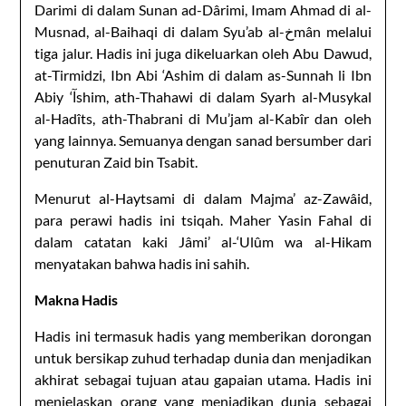
Darimi di dalam Sunan ad-Dârimi, Imam Ahmad di al-
Musnad, al-Baihaqi di dalam Syu’ab al-خmân melalui
tiga jalur. Hadis ini juga dikeluarkan oleh Abu Dawud,
at-Tirmidzi, Ibn Abi ‘Ashim di dalam as-Sunnah li Ibn
Abiy ‘آshim, ath-Thahawi di dalam Syarh al-Musykal
al-Hadîts, ath-Thabrani di Mu’jam al-Kabîr dan oleh
yang lainnya. Semuanya dengan sanad bersumber dari
penuturan Zaid bin Tsabit.
Menurut al-Haytsami di dalam Majma’ az-Zawâid,
para perawi hadis ini tsiqah. Maher Yasin Fahal di
dalam catatan kaki Jâmi’ al-‘Ulûm wa al-Hikam
menyatakan bahwa hadis ini sahih.
Makna Hadis
Hadis ini termasuk hadis yang memberikan dorongan
untuk bersikap zuhud terhadap dunia dan menjadikan
akhirat sebagai tujuan atau gapaian utama. Hadis ini
menjelaskan orang yang menjadikan dunia sebagai