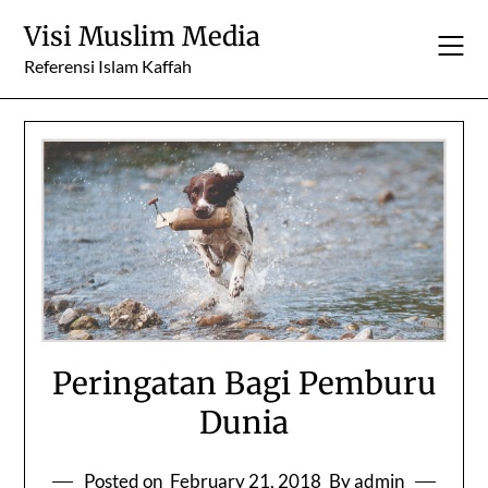
Skip
Visi Muslim Media
to
content
Referensi Islam Kaffah
Peringatan Bagi Pemburu
Dunia
Posted on
February 21, 2018
By admin