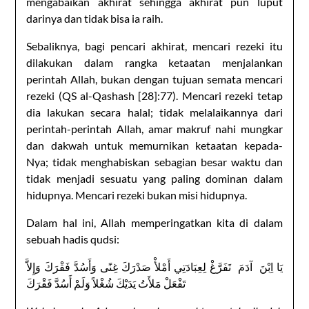
mengabaikan akhirat sehingga akhirat pun luput
darinya dan tidak bisa ia raih.
Sebaliknya, bagi pencari akhirat, mencari rezeki itu
dilakukan dalam rangka ketaatan menjalankan
perintah Allah, bukan dengan tujuan semata mencari
rezeki (QS al-Qashash [28]:77). Mencari rezeki tetap
dia lakukan secara halal; tidak melalaikannya dari
perintah-perintah Allah, amar makruf nahi mungkar
dan dakwah untuk memurnikan ketaatan kepada-
Nya; tidak menghabiskan sebagian besar waktu dan
tidak menjadi sesuatu yang paling dominan dalam
hidupnya. Mencari rezeki bukan misi hidupnya.
Dalam hal ini, Allah memperingatkan kita di dalam
sebuah hadis qudsi:
‏يَا اِبْنَ ‏ ‏آدَمَ ‏ ‏تَفَرَّغْ لِعِبَادَتِي أَمْلأْ صَدْرَكَ غِنًى وَأَسُدَّ فَقْرَكَ وَإِلاَّ
تَفْعَلْ مَلأَتُ يَدَيْكَ شُغْلاً وَلَمْ أَسُدَّ فَقْرَكَ