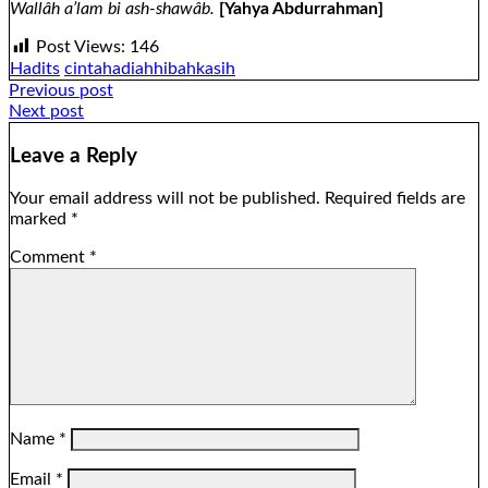
Wallâh a’lam bi ash-shawâb.
[Yahya Abdurrahman]
Post Views:
146
Hadits
cinta
hadiah
hibah
kasih
Post
Previous post
Next post
navigation
Leave a Reply
Your email address will not be published.
Required fields are
marked
*
Comment
*
Name
*
Email
*