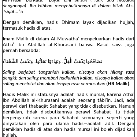
dengannya). Ibn Hibban menyebutkannya di dalam kitab Ats-
Tsiqât…”
5
Dengan demikian, hadis Dhimam layak dijadikan hujjah,
termasuk hadis di atas.
Imam Malik di dalam Al-Muwatha’ mengeluarkan hadis dari
Atha’ ibn Abdillah al-Khurasani bahwa Rasul saw. juga
pernah bersabda:
تَصَافَحُوا يَذْهَبْ الْغِلُّ، وَتَهَادَوْا تَحَابُّوا، وَتَذْهَبْ الشَّحْنَاءُ
Saling berjabat tanganlah kalian, niscaya akan hilang rasa
dengki; dan saling memberi hadiahlah kalian, niscaya kalian akan
saling mencintai dan akan lenyap rasa permusuhan
(HR Malik).
Hadis Malik ini statusnya adalah hadis mursal, karena Atha’
ibn Abdillah al-Khurasani adalah seorang tâbi’în. Jadi, ada
perawi dari thabaqât Sahabat yang tidak disebutkan. Namun
demikian, tidak disebutkannya perawi Sahabat itu tidak
berpengaruh karena para Sahabat semuanya—seperti yang
dinyatakan oleh para ulama hadis—adalah adil. Dengan
demikian hadis di atas dan hadis mursal ini boleh dijadikan
hujjah.