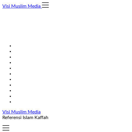
Skip
Visi Muslim Media
to
content
Visi Muslim Media
Referensi Islam Kaffah