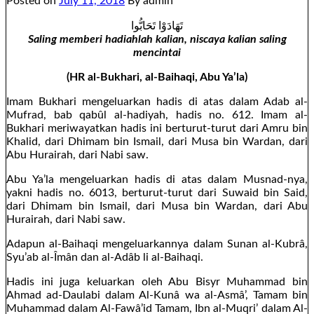
Posted on
July 11, 2018
By admin
تَهَادَوْا تَحَابُّوا
Saling memberi hadiahlah kalian, niscaya kalian saling
mencintai
(HR al-Bukhari, al-Baihaqi, Abu Ya’la)
Imam Bukhari mengeluarkan hadis di atas dalam Adab al-
Mufrad, bab qabûl al-hadiyah, hadis no. 612. Imam al-
Bukhari meriwayatkan hadis ini berturut-turut dari Amru bin
Khalid, dari Dhimam bin Ismail, dari Musa bin Wardan, dari
Abu Hurairah, dari Nabi saw.
Abu Ya’la mengeluarkan hadis di atas dalam Musnad-nya,
yakni hadis no. 6013, berturut-turut dari Suwaid bin Said,
dari Dhimam bin Ismail, dari Musa bin Wardan, dari Abu
Hurairah, dari Nabi saw.
Adapun al-Baihaqi mengeluarkannya dalam Sunan al-Kubrâ,
Syu’ab al-Îmân dan al-Adâb li al-Baihaqi.
Hadis ini juga keluarkan oleh Abu Bisyr Muhammad bin
Ahmad ad-Daulabi dalam Al-Kunâ wa al-Asmâ’, Tamam bin
Muhammad dalam Al-Fawâ’id Tamam, Ibn al-Muqri’ dalam Al-