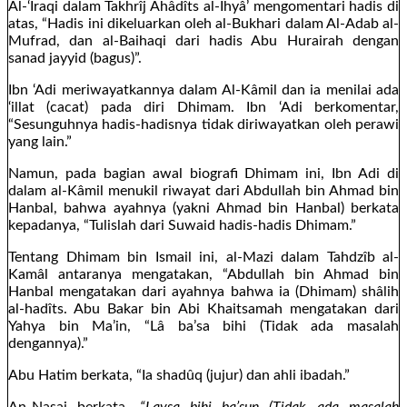
Al-‘Iraqi dalam Takhrîj Ahâdîts al-Ihyâ’ mengomentari hadis di
atas, “Hadis ini dikeluarkan oleh al-Bukhari dalam Al-Adab al-
Mufrad, dan al-Baihaqi dari hadis Abu Hurairah dengan
sanad jayyid (bagus)”.
Ibn ‘Adi meriwayatkannya dalam Al-Kâmil dan ia menilai ada
‘illat (cacat) pada diri Dhimam. Ibn ‘Adi berkomentar,
“Sesunguhnya hadis-hadisnya tidak diriwayatkan oleh perawi
yang lain.”
Namun, pada bagian awal biografi Dhimam ini, Ibn Adi di
dalam al-Kâmil menukil riwayat dari Abdullah bin Ahmad bin
Hanbal, bahwa ayahnya (yakni Ahmad bin Hanbal) berkata
kepadanya, “Tulislah dari Suwaid hadis-hadis Dhimam.”
Tentang Dhimam bin Ismail ini, al-Mazi dalam Tahdzîb al-
Kamâl antaranya mengatakan, “Abdullah bin Ahmad bin
Hanbal mengatakan dari ayahnya bahwa ia (Dhimam) shâlih
al-hadîts. Abu Bakar bin Abi Khaitsamah mengatakan dari
Yahya bin Ma’in, “Lâ ba’sa bihi (Tidak ada masalah
dengannya).”
Abu Hatim berkata, “Ia shadûq (jujur) dan ahli ibadah.”
An-Nasai berkata,
“Laysa bihi ba’sun (Tidak ada masalah