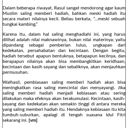
Dalam beberapa riwayat, Rasul sangat mendorong agar kaum
Muslim saling memberi hadiah, bahkan meski hadiah itu
secara materi nilainya kecil. Beliau berkata, “…meski sebuah
tungkai kambing.”
Karena itu, dalam hal saling menghadiahi ini, yang harus
dilihat adalah nilai maknawinya, bukan nilai materinya; yaitu
dipandang sebagai pemberian tulus, ungkapan dari
kedekatan, persahabatan dan kecintaan. Dengan begitu,
hadiah tersebut apapun bentuknya, betapapun kecilnya, dan
berapapun nilainya akan bisa membangkitkan keridhaan,
kecintaan dan kasih sayang dan sebaliknya, akan menjauhkan
permusuhan.
Walhasil, pembiasaan saling memberi hadiah akan bisa
meningkatkan rasa saling mencintai dan menyayangi. Jika
saling memberi hadiah menjadi kebiasaan atau sering
dilakukan maka efeknya akan terakumulasi. Kecintaan, kasih-
sayang dan kedekatan akan semakin tinggi di antara mereka
yang saling memberi hadiah itu. Hendaknya kebiasaan itu kita
tumbuh-suburkan, apalagi di tengah suasana Idul Fitri
sekarang ini.
[vm]