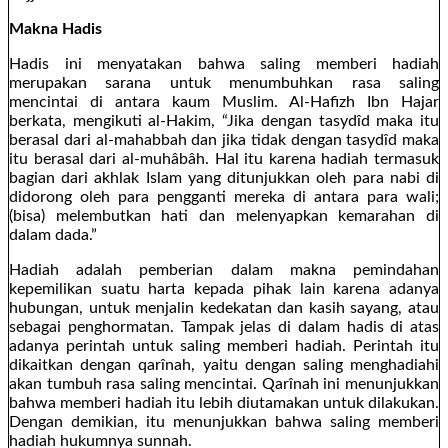
Makna Hadis
Hadis ini menyatakan bahwa saling memberi hadiah
merupakan sarana untuk menumbuhkan rasa saling
mencintai di antara kaum Muslim. Al-Hafizh Ibn Hajar
berkata, mengikuti al-Hakim, “Jika dengan tasydîd maka itu
berasal dari al-mahabbah dan jika tidak dengan tasydîd maka
itu berasal dari al-muhâbâh. Hal itu karena hadiah termasuk
bagian dari akhlak Islam yang ditunjukkan oleh para nabi di
didorong oleh para pengganti mereka di antara para wali;
(bisa) melembutkan hati dan melenyapkan kemarahan di
dalam dada.”
Hadiah adalah pemberian dalam makna pemindahan
kepemilikan suatu harta kepada pihak lain karena adanya
hubungan, untuk menjalin kedekatan dan kasih sayang, atau
sebagai penghormatan. Tampak jelas di dalam hadis di atas
adanya perintah untuk saling memberi hadiah. Perintah itu
dikaitkan dengan qarînah, yaitu dengan saling menghadiahi
akan tumbuh rasa saling mencintai. Qarînah ini menunjukkan
bahwa memberi hadiah itu lebih diutamakan untuk dilakukan.
Dengan demikian, itu menunjukkan bahwa saling memberi
hadiah hukumnya sunnah.