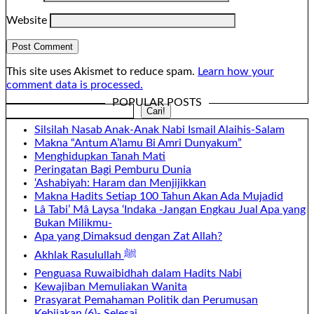
Website
This site uses Akismet to reduce spam.
Learn how your
comment data is processed.
POPULAR POSTS
Search
Cari!
Silsilah Nasab Anak-Anak Nabi Ismail Alaihis-Salam
Makna “Antum A’lamu Bi Amri Dunyakum”
Menghidupkan Tanah Mati
Peringatan Bagi Pemburu Dunia
‘Ashabiyah: Haram dan Menjijikkan
Makna Hadits Setiap 100 Tahun Akan Ada Mujadid
Lâ Tabi’ Mâ Laysa ‘Indaka -Jangan Engkau Jual Apa yang
Bukan Milikmu-
Apa yang Dimaksud dengan Zat Allah?
Akhlak Rasulullah ﷺ
Penguasa Ruwaibidhah dalam Hadits Nabi
Kewajiban Memuliakan Wanita
Prasyarat Pemahaman Politik dan Perumusan
Kebijakan (6)- Selesai