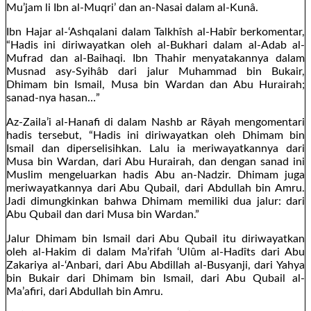
Mu’jam li Ibn al-Muqri’ dan an-Nasai dalam al-Kunâ.
Ibn Hajar al-‘Ashqalani dalam Talkhîsh al-Habîr berkomentar,
“Hadis ini diriwayatkan oleh al-Bukhari dalam al-Adab al-
Mufrad dan al-Baihaqi. Ibn Thahir menyatakannya dalam
Musnad asy-Syihâb dari jalur Muhammad bin Bukair,
Dhimam bin Ismail, Musa bin Wardan dan Abu Hurairah;
sanad-nya hasan…”
Az-Zaila’i al-Hanafi di dalam Nashb ar Râyah mengomentari
hadis tersebut, “Hadis ini diriwayatkan oleh Dhimam bin
Ismail dan diperselisihkan. Lalu ia meriwayatkannya dari
Musa bin Wardan, dari Abu Hurairah, dan dengan sanad ini
Muslim mengeluarkan hadis Abu an-Nadzir. Dhimam juga
meriwayatkannya dari Abu Qubail, dari Abdullah bin Amru.
Jadi dimungkinkan bahwa Dhimam memiliki dua jalur: dari
Abu Qubail dan dari Musa bin Wardan.”
Jalur Dhimam bin Ismail dari Abu Qubail itu diriwayatkan
oleh al-Hakim di dalam Ma’rifah ‘Ulûm al-Hadîts dari Abu
Zakariya al-‘Anbari, dari Abu Abdillah al-Busyanji, dari Yahya
bin Bukair dari Dhimam bin Ismail, dari Abu Qubail al-
Ma’afiri, dari Abdullah bin Amru.