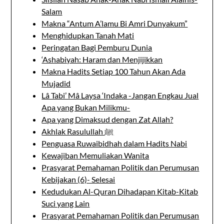
Salam
Makna “Antum A’lamu Bi Amri Dunyakum”
Menghidupkan Tanah Mati
Peringatan Bagi Pemburu Dunia
‘Ashabiyah: Haram dan Menjijikkan
Makna Hadits Setiap 100 Tahun Akan Ada
Mujadid
Lâ Tabi’ Mâ Laysa ‘Indaka -Jangan Engkau Jual
Apa yang Bukan Milikmu-
Apa yang Dimaksud dengan Zat Allah?
Akhlak Rasulullah ﷺ
Penguasa Ruwaibidhah dalam Hadits Nabi
Kewajiban Memuliakan Wanita
Prasyarat Pemahaman Politik dan Perumusan
Kebijakan (6)- Selesai
Kedudukan Al-Quran Dihadapan Kitab-Kitab
Suci yang Lain
Prasyarat Pemahaman Politik dan Perumusan