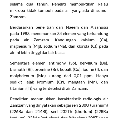
selama dua tahun. Peneliti membuktikan kalau
mikroba tidak tumbuh pada air yang ada di sumur
Zamzam.
Berdasarkan penelitian dari Naeem dan Alsanussi
pada 1983, menemunkan 34 elemen yang terkandung
pada air Zamzam. Kandungan kalsium (Ca),
magnesium (Mg), sodium (Na), dan klorida (Cl) pada
air ini lebih tinggi dari air biasa.
Sementara elemen antimony (Sb), beryllium (Be),
bismuth (Bi), bromine (Br), kobalt (Co), iodine (I), dan
molybdenum (Mo) kurang dari 0,01 ppm. Hanya
sedikit jejak kromium (Cr), mangaan (Mn), dan
titanium (Ti) yang terdeteksi di air Zamzam.
Penelitian menunjukkan karakteristik radiologis air
Zamzam yang dinyatakan sebagai seri 238U (uranium)
(226Ra dan 214Bi), seri 232Th (thorium) (228Ra
(radium), 228Ac (actinium), dan (titanium) 208Ti) dan