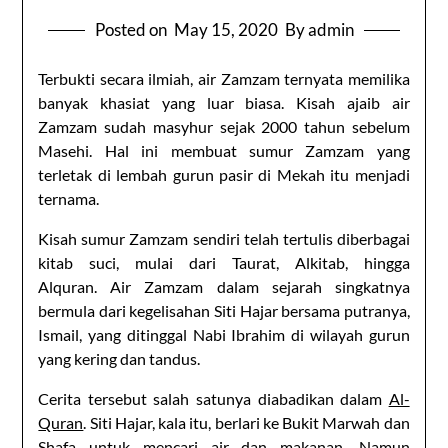
Posted on
May 15, 2020
By admin
Terbukti secara ilmiah, air Zamzam ternyata memilika
banyak khasiat yang luar biasa. Kisah ajaib air
Zamzam sudah masyhur sejak 2000 tahun sebelum
Masehi. Hal ini membuat sumur Zamzam yang
terletak di lembah gurun pasir di Mekah itu menjadi
ternama.
Kisah sumur Zamzam sendiri telah tertulis diberbagai
kitab suci, mulai dari Taurat, Alkitab, hingga
Alquran. Air Zamzam dalam sejarah singkatnya
bermula dari kegelisahan Siti Hajar bersama putranya,
Ismail, yang ditinggal Nabi Ibrahim di wilayah gurun
yang kering dan tandus.
Cerita tersebut salah satunya diabadikan dalam
Al-
Quran
. Siti Hajar, kala itu, berlari ke Bukit Marwah dan
Shafa untuk mencari air dan makanan. Namun