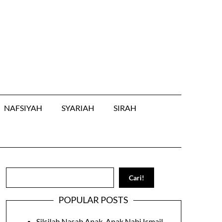
NAFSIYAH
SYARIAH
SIRAH
Search
Cari!
POPULAR POSTS
Silsilah Nasab Anak-Anak Nabi Ismail