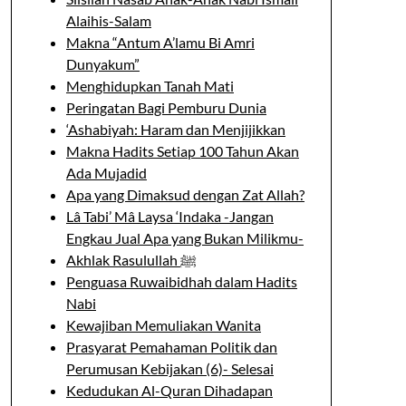
Alaihis-Salam
Makna “Antum A’lamu Bi Amri
Dunyakum”
Menghidupkan Tanah Mati
Peringatan Bagi Pemburu Dunia
‘Ashabiyah: Haram dan Menjijikkan
Makna Hadits Setiap 100 Tahun Akan
Ada Mujadid
Apa yang Dimaksud dengan Zat Allah?
Lâ Tabi’ Mâ Laysa ‘Indaka -Jangan
Engkau Jual Apa yang Bukan Milikmu-
Akhlak Rasulullah ﷺ
Penguasa Ruwaibidhah dalam Hadits
Nabi
Kewajiban Memuliakan Wanita
Prasyarat Pemahaman Politik dan
Perumusan Kebijakan (6)- Selesai
Kedudukan Al-Quran Dihadapan