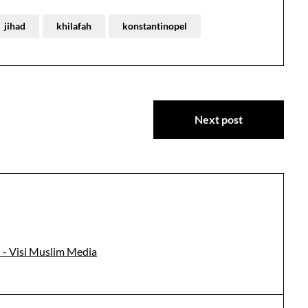
jihad
khilafah
konstantinopel
Next post
 - Visi Muslim Media