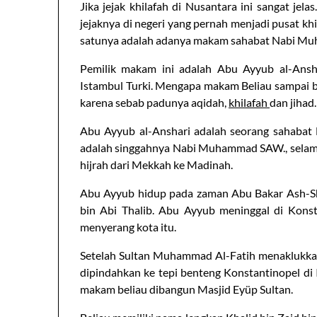
Jika jejak khilafah di Nusantara ini sangat jela
jejaknya di negeri yang pernah menjadi pusat khila
satunya adalah adanya makam sahabat Nabi M
Pemilik makam ini adalah Abu Ayyub al-Ansh
Istambul Turki. Mengapa makam Beliau sampai be
karena sebab padunya aqidah,
khilafah
dan jihad.
Abu Ayyub al-Anshari adalah seorang sahabat
adalah singgahnya Nabi Muhammad SAW., selama k
hijrah dari Mekkah ke Madinah.
Abu Ayyub hidup pada zaman Abu Bakar Ash-Shi
bin Abi Thalib. Abu Ayyub meninggal di Kons
menyerang kota itu.
Setelah Sultan Muhammad Al-Fatih menaklukk
dipindahkan ke tepi benteng Konstantinopel di 
makam beliau dibangun Masjid Eyüp Sultan.