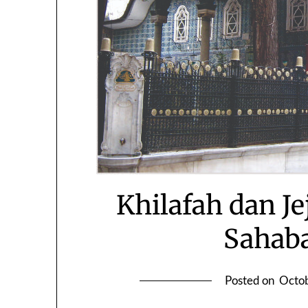
Khilafah dan J
Sahaba
Posted on
Octob