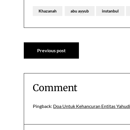
Khazanah
abu ayyub
instanbul
Post
Previous post
navigation
Comment
Pingback:
Doa Untuk Kehancuran Entitas Yahudi