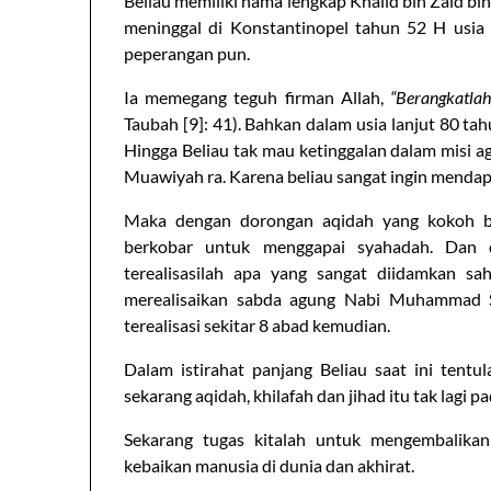
Beliau memiliki nama lengkap Khalid bin Zaid bin
meninggal di Konstantinopel tahun 52 H usia
peperangan pun.
Ia memegang teguh firman Allah,
“Berangkatla
Taubah [9]: 41). Bahkan dalam usia lanjut 80 ta
Hingga Beliau tak mau ketinggalan dalam misi a
Muawiyah ra. Karena beliau sangat ingin mendap
Maka dengan dorongan aqidah yang kokoh ba
berkobar untuk menggapai syahadah. Dan 
terealisasilah apa yang sangat diidamkan s
merealisaikan sabda agung Nabi Muhammad S
terealisasi sekitar 8 abad kemudian.
Dalam istirahat panjang Beliau saat ini tent
sekarang aqidah, khilafah dan jihad itu tak lagi p
Sekarang tugas kitalah untuk mengembalikan 
kebaikan manusia di dunia dan akhirat.