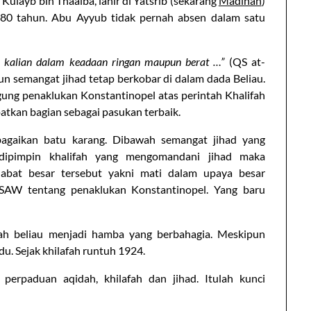
 Kulayb bin Thaalba, lahir di Yatsrib (sekarang
Madinah
)
 80 tahun. Abu Ayyub tidak pernah absen dalam satu
h kalian dalam keadaan ringan maupun berat …”
(QS at-
hun semangat jihad tetap berkobar di dalam dada Beliau.
gung penaklukan Konstantinopel atas perintah Khalifah
atkan bagian sebagai pasukan terbaik.
gaikan batu karang. Dibawah semangat jihad yang
dipimpin khalifah yang mengomandani jihad maka
ahabat besar tersebut yakni mati dalam upaya besar
AW tentang penaklukan Konstantinopel. Yang baru
ulah beliau menjadi hamba yang berbahagia. Meskipun
adu. Sejak khilafah runtuh 1924.
perpaduan aqidah, khilafah dan jihad. Itulah kunci