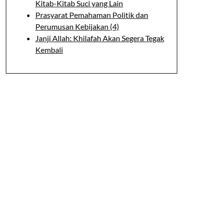
Kitab-Kitab Suci yang Lain
Prasyarat Pemahaman Politik dan
Perumusan Kebijakan (4)
Janji Allah: Khilafah Akan Segera Tegak
Kembali