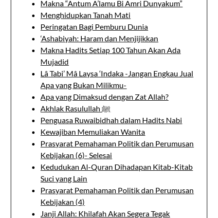
Makna “Antum A’lamu Bi Amri Dunyakum”
Menghidupkan Tanah Mati
Peringatan Bagi Pemburu Dunia
‘Ashabiyah: Haram dan Menjijikkan
Makna Hadits Setiap 100 Tahun Akan Ada
Mujadid
Lâ Tabi’ Mâ Laysa ‘Indaka -Jangan Engkau Jual
Apa yang Bukan Milikmu-
Apa yang Dimaksud dengan Zat Allah?
Akhlak Rasulullah ﷺ
Penguasa Ruwaibidhah dalam Hadits Nabi
Kewajiban Memuliakan Wanita
Prasyarat Pemahaman Politik dan Perumusan
Kebijakan (6)- Selesai
Kedudukan Al-Quran Dihadapan Kitab-Kitab
Suci yang Lain
Prasyarat Pemahaman Politik dan Perumusan
Kebijakan (4)
Janji Allah: Khilafah Akan Segera Tegak