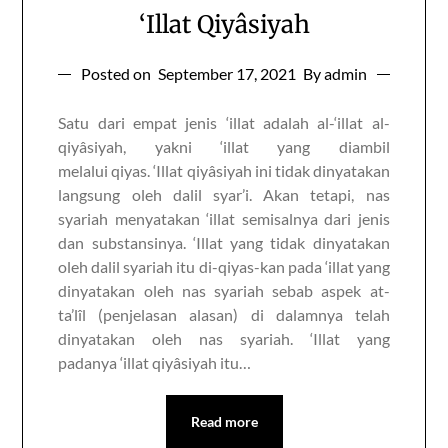
‘Illat Qiyâsiyah
Posted on
September 17, 2021
By admin
Satu dari empat jenis ‘illat adalah al-‘illat al-
qiyâsiyah, yakni ‘illat yang diambil
melalui qiyas. ‘Illat qiyâsiyah ini tidak dinyatakan
langsung oleh dalil syar’i. Akan tetapi, nas
syariah menyatakan ‘illat semisalnya dari jenis
dan substansinya. ‘Illat yang tidak dinyatakan
oleh dalil syariah itu di-qiyas-kan pada ‘illat yang
dinyatakan oleh nas syariah sebab aspek at-
ta’lîl (penjelasan alasan) di dalamnya telah
dinyatakan oleh nas syariah. ‘Illat yang
padanya ‘illat qiyâsiyah itu…
Read more