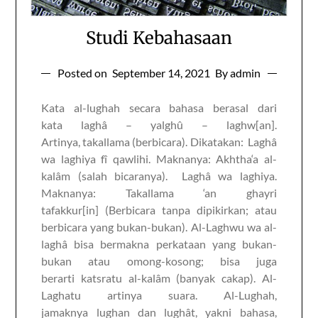
Studi Kebahasaan
Posted on
September 14, 2021
By admin
Kata al-lughah secara bahasa berasal dari
kata laghâ – yalghû – laghw[an].
Artinya, takallama (berbicara). Dikatakan: Laghâ
wa laghiya fî qawlihi. Maknanya: Akhtha‘a al-
kalâm (salah bicaranya). Laghâ wa laghiya.
Maknanya: Takallama ‘an ghayri
tafakkur[in] (Berbicara tanpa dipikirkan; atau
berbicara yang bukan-bukan). Al-Laghwu wa al-
laghâ bisa bermakna perkataan yang bukan-
bukan atau omong-kosong; bisa juga
berarti katsratu al-kalâm (banyak cakap). Al-
Laghatu artinya suara. Al-Lughah,
jamaknya lughan dan lughât, yakni bahasa,