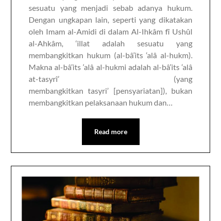
sesuatu yang menjadi sebab adanya hukum.
Dengan ungkapan lain, seperti yang dikatakan
oleh Imam al-Amidi di dalam Al-Ihkâm fî Ushûl
al-Ahkâm, ‘illat adalah sesuatu yang
membangkitkan hukum (al-bâ’its ‘alâ al-hukm).
Makna al-bâ’its ‘alâ al-hukmi adalah al-bâ’its ‘alâ
at-tasyrî’ (yang
membangkitkan tasyri’ [pensyariatan]), bukan
membangkitkan pelaksanaan hukum dan…
Read more