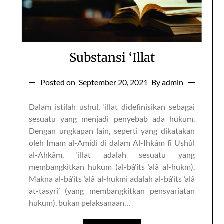
Substansi ‘Illat
Posted on
September 20, 2021
By admin
Dalam istilah ushul, ‘illat didefinisikan sebagai
sesuatu yang menjadi penyebab ada hukum.
Dengan ungkapan lain, seperti yang dikatakan
oleh Imam al-Amidi di dalam Al-Ihkâm fî Ushûl
al-Ahkâm, ‘illat adalah sesuatu yang
membangkitkan hukum (al-bâ’its ‘alâ al-hukm).
Makna al-bâ’its ‘alâ al-hukmi adalah al-bâ’its ‘alâ
at-tasyrî’ (yang membangkitkan pensyariatan
hukum), bukan pelaksanaan…