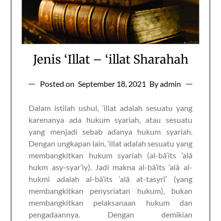
Jenis ‘Illat – ‘illat Sharahah
Posted on
September 18, 2021
By admin
Dalam istilah ushul, ‘illat adalah sesuatu yang
karenanya ada hukum syariah, atau sesuatu
yang menjadi sebab adanya hukum syariah.
Dengan ungkapan lain, ‘illat adalah sesuatu yang
membangkitkan hukum syariah (al-bâ’its ‘alâ
hukm asy-syar’iy). Jadi makna al-bâ’its ‘alâ al-
hukmi adalah al-bâ’its ‘alâ at-tasyrî’ (yang
membangkitkan penysriatan hukum), bukan
membangkitkan pelaksanaan hukum dan
pengadaannya. Dengan demikian