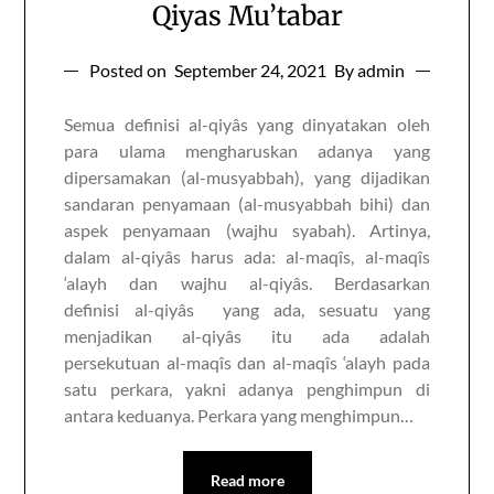
Qiyas Mu’tabar
Posted on
September 24, 2021
By admin
Semua definisi al-qiyâs yang dinyatakan oleh
para ulama mengharuskan adanya yang
dipersamakan (al-musyabbah), yang dijadikan
sandaran penyamaan (al-musyabbah bihi) dan
aspek penyamaan (wajhu syabah). Artinya,
dalam al-qiyâs harus ada: al-maqîs, al-maqîs
‘alayh dan wajhu al-qiyâs. Berdasarkan
definisi al-qiyâs yang ada, sesuatu yang
menjadikan al-qiyâs itu ada adalah
persekutuan al-maqîs dan al-maqîs ‘alayh pada
satu perkara, yakni adanya penghimpun di
antara keduanya. Perkara yang menghimpun…
Read more