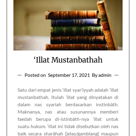
‘Illat Mustanbathah
Posted on
September 17, 2021
By admin
Satu dari empat jenis ‘illat syar’iyyah adalah ‘illat
mustanbathah. Itulah ‘illat yang dinyatakan di
dalam nas syariah berdasarkan instinbâth.
Maknanya, nas atau susunannya memberi
faedah berupa di-istinbâth-nya ‘illat untuk
suatu hukum. ‘Illat ini tidak disebutkan oleh nas
baik secara sharâhah (jelas/gamblang) maupun