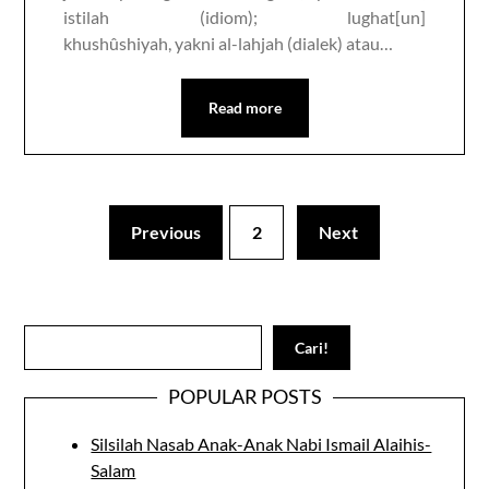
istilah (idiom); lughat[un]
khushûshiyah, yakni al-lahjah (dialek) atau…
Read more
Previous
2
Next
Search
Cari!
POPULAR POSTS
Silsilah Nasab Anak-Anak Nabi Ismail Alaihis-
Salam