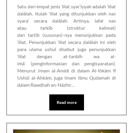
Satu dari empat jenis ‘illat syar’iyyah adalah ‘illat
dalâlah. Itulah ‘illat yang ditunjukkan oleh nas
syara’ secara dalâlah. Artinya, lafal nas
atau tarkîb (struktur kalimat)
dan tartîb (susunan)-nya menunjukkan pada
‘illat. Penunjukkan ‘illat secara dalâlah ini oleh
para ulama ushul disebut juga penunjukkan
‘illat dengan at-tanbîh wa al-
imâ` (penginformasian dan pengisyaratan).
Menurut Imam al-Amidi di dalam Al-Ihkâm fî
Ushûl al-Ahkâm, juga Imam Ibnu Qudamah di
dalam Rawdhah an-Nâzhir…
Read more