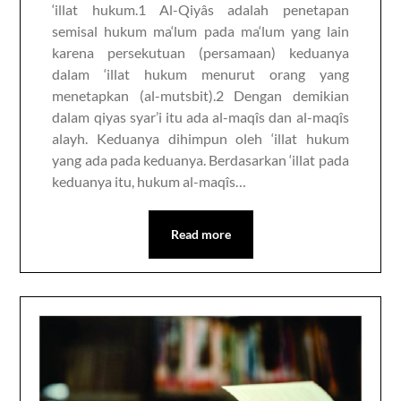
‘illat hukum.1 Al-Qiyâs adalah penetapan
semisal hukum ma‘lum pada ma‘lum yang lain
karena persekutuan (persamaan) keduanya
dalam ‘illat hukum menurut orang yang
menetapkan (al-mutsbit).2 Dengan demikian
dalam qiyas syar’i itu ada al-maqîs dan al-maqîs
alayh. Keduanya dihimpun oleh ‘illat hukum
yang ada pada keduanya. Berdasarkan ‘illat pada
keduanya itu, hukum al-maqîs…
Read more