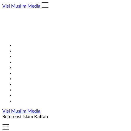
Skip
Visi Muslim Media
to
content
Visi Muslim Media
Referensi Islam Kaffah