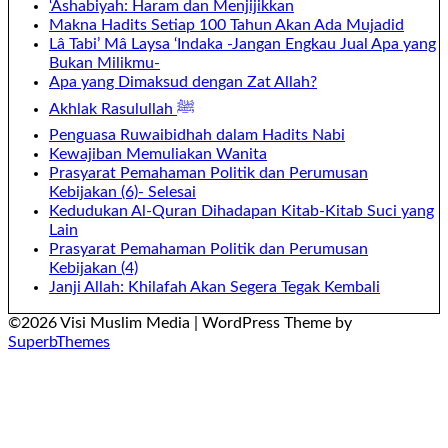
‘Ashabiyah: Haram dan Menjijikkan
Makna Hadits Setiap 100 Tahun Akan Ada Mujadid
Lâ Tabi’ Mâ Laysa ‘Indaka -Jangan Engkau Jual Apa yang
Bukan Milikmu-
Apa yang Dimaksud dengan Zat Allah?
Akhlak Rasulullah ﷺ
Penguasa Ruwaibidhah dalam Hadits Nabi
Kewajiban Memuliakan Wanita
Prasyarat Pemahaman Politik dan Perumusan
Kebijakan (6)- Selesai
Kedudukan Al-Quran Dihadapan Kitab-Kitab Suci yang
Lain
Prasyarat Pemahaman Politik dan Perumusan
Kebijakan (4)
Janji Allah: Khilafah Akan Segera Tegak Kembali
©2026 Visi Muslim Media
| WordPress Theme by
SuperbThemes