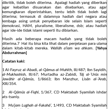
dikritik, tidak boleh diterima. Apalagi hadiah yang diberikan
agar kebatilan disuarakan dan disebarkan, atau agar
kemungkaran diperintahkan, tentu lebih tidak boleh lagi
diterima; termasuk di dalamnya hadiah dari negara atau
lembaga asing untuk penyebaran ide selain Islam seperti
demokrasi, HAM, pluralisme, liberalisme, dsb; atau hadiah
agar ide-ide tidak islami seperti itu dibiarkan.
Masih ada beberapa macam hadiah yang tidak boleh
diterima.7 Hal itu bisa kita lihat dalam penjelasan para ulama
dalam kitab-kitab mereka.
Wallâh a‘lam wa ahkam
.
[Yahya
Abdurrahman]
Catatan kaki:
1 Al-Fayruz al-Abadi,
al-Qâmus al-Muhîth
, III/487; Ibn Sayidih,
al-Mukhashish
, III/67; Murtadha az-Zabidi,
Tâj al-‘Urûs min
Jawâhir al-Qâmûs
, 1/8663; Ibn Manzhur,
Lisân al-‘Arab
,
XIII/354.
2
Al-Qâmûs al-Fiqhî
, 1/367, CD Maktabah Syamilah ishdar
ats-tsaniy.
3
Mu’jam Lughah al-Fukahâ’
, 1/493, CD Maktabah Syamilah