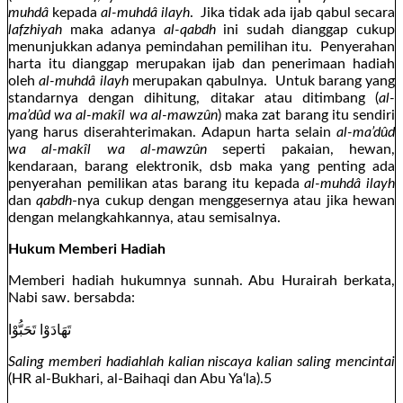
muhdâ
kepada
al-muhdâ ilayh
. Jika tidak ada ijab qabul secara
lafzhiyah
maka adanya
al-qabdh
ini sudah dianggap cukup
menunjukkan adanya pemindahan pemilihan itu. Penyerahan
harta itu dianggap merupakan ijab dan penerimaan hadiah
oleh
al-muhdâ ilayh
merupakan qabulnya. Untuk barang yang
standarnya dengan dihitung, ditakar atau ditimbang (
al-
ma’dûd wa al-makîl wa al-mawzûn
) maka zat barang itu sendiri
yang harus diserahterimakan. Adapun harta selain
al-ma’dûd
wa al-makîl wa al-mawzûn
seperti pakaian, hewan,
kendaraan, barang elektronik, dsb maka yang penting ada
penyerahan pemilikan atas barang itu kepada
al-muhdâ ilayh
dan
qabdh
-nya cukup dengan menggesernya atau jika hewan
dengan melangkahkannya, atau semisalnya.
Hukum Memberi Hadiah
Memberi hadiah hukumnya sunnah. Abu Hurairah berkata,
Nabi saw. bersabda:
تَهَادَوْا تَحَبُّوْا
Saling memberi hadiahlah kalian niscaya kalian saling mencintai
(HR al-Bukhari, al-Baihaqi dan Abu Ya‘la).5