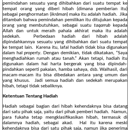
pemindahan sesuatu yang dihibahkan dari suatu tempat ke
tempat orang yang diberi hibah (dimana pemberian itu)
sebagai penghormatan (
ikrâman
) maka itu adalah hadiah. Jika
ditambah bahwa pemindahan pemilikan itu ditujukan kepada
orang yang membutuhkan, sebagai suatu
taqarrub
kepada
Allah dan untuk meraih pahala akhirat maka itu adalah
sedekah. Perbedaan hadiah dari hibah adalah
dipindahkannya sesuatu yang dihibahkan dari suatu tempat
ke tempat lain. Karena itu, lafal hadiah tidak bisa digunakan
dalam hal
property
. Dengan demikian, tidak dikatakan, “Saya
menghadiahkan rumah atau tanah.” Akan tetapi, hadiah itu
digunakan dalam hal harta bergerak yang bisa dipindah-
pindahkan seperti pakaian, hamba sahaya, dsb. Walhasil, dari
macam-macam itu bisa dibedakan antara yang umum dan
yang khusus. Jadi semua hadiah dan sedekah merupakan
hibah, tetapi tidak sebaliknya.
Ketentuan Tentang Hadiah
Hadiah sebagai bagian dari hibah kehendaknya bisa datang
dari satu pihak saja, yaitu dari pihak pemberi hadiah. Namun,
para fukaha tetap mengklasifikasikan hibah, termasuk di
dalamnya hadiah, sebagai akad. Hal itu karena meski
kehendaknya bisa dari satu pihak saja, namun jika penerima