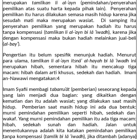
merupakan
tamlîkan li al-’ayn
(pemindahan/penyerahan
pemilikan atas suatu harta kepada pihak lain). Penyerahan
pemilikan itu harus dilakukan semasa masih hidup karena jika
sesudah mati maka merupakan wasiat. Di samping itu
penyerahan pemilikan yang merupakan hadiah itu harus
tanpa kompensasi (
tamlîkan li al-’ayn bi lâ ’iwadh
), karena jika
dengan kompensasi maka bukan hadiah melainkan jual-beli
(
al-bay’
).
Pengertian itu belum spesifik menunjuk hadiah. Menurut
para ulama,
tamlîkan li al-’ayn itsnâ’ al-hayah bi lâ ’iwadh
ini
merupakan hibah, sementara hibah itu mencakup tiga
macam: hibah dalam arti khusus, sedekah dan hadiah. Imam
an-Nawawi mengatakan:4
Imam Syafii membagi
tabarru‘ât
(pemberian) seseorang kepada
yang lain menjadi dua bagian: yang dikaitkan dengan
kematian dan itu adalah wasiat; yang dilakukan saat masih
hidup. Pemberian saat masih hidup ini ada dua bentuk:
murni pemindahan pemilikan seperti hibah, sedekah dan
wakaf. Yang murni pemindahan pemilikan itu ada tiga macam:
hibah, sedekah sunah dan hadiah. Jalan untuk
menentukannya adalah kita katakan pemindahan pemilikan
tanpa kompensasi (
tamlîk bi lâ ‘iwadh
), jika ditambah (adanya)