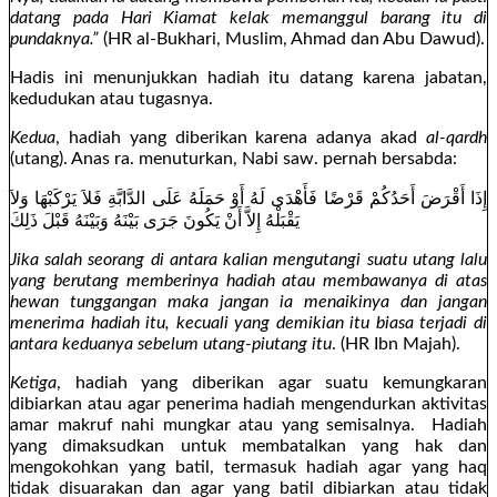
datang pada Hari Kiamat kelak memanggul barang itu di
pundaknya.”
(HR al-Bukhari, Muslim, Ahmad dan Abu Dawud).
Hadis ini menunjukkan hadiah itu datang karena jabatan,
kedudukan atau tugasnya.
Kedua
, hadiah yang diberikan karena adanya akad
al-qardh
(utang). Anas ra. menuturkan, Nabi saw. pernah bersabda:
إِذَا أَقْرَضَ أَحَدُكُمْ قَرْضًا فَأَهْدَى لَهُ أَوْ حَمَلَهُ عَلَى الدَّابَّةِ فَلاَ يَرْكَبْهَا وَلاَ
يَقْبَلْهُ إِلاَّ أَنْ يَكُونَ جَرَى بَيْنَهُ وَبَيْنَهُ قَبْلَ ذَلِكَ
Jika salah seorang di antara kalian mengutangi suatu utang lalu
yang berutang memberinya hadiah atau membawanya di atas
hewan tunggangan maka jangan ia menaikinya dan jangan
menerima hadiah itu, kecuali yang demikian itu biasa terjadi di
antara keduanya sebelum utang-piutang itu
. (HR Ibn Majah).
Ketiga
, hadiah yang diberikan agar suatu kemungkaran
dibiarkan atau agar penerima hadiah mengendurkan aktivitas
amar makruf nahi mungkar atau yang semisalnya. Hadiah
yang dimaksudkan untuk membatalkan yang hak dan
mengokohkan yang batil, termasuk hadiah agar yang haq
tidak disuarakan dan agar yang batil dibiarkan atau tidak