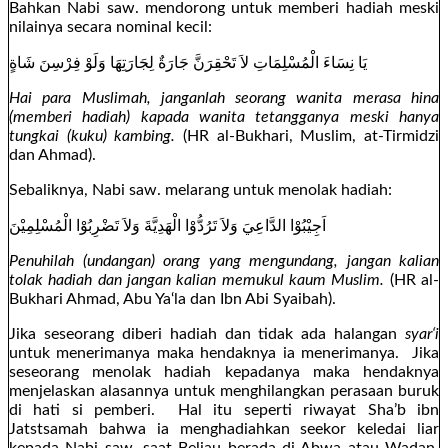
Bahkan Nabi saw. mendorong untuk memberi hadiah meski
nilainya secara nominal kecil:
يَا نِسَاءَ الْمُسْلِمَاتِ لاَ تَحْقِرَنَّ جَارَةٌ لِجَارَتِهَا وَلَوْ فِرْسِنَ شَاةٍ
Hai para Muslimah, janganlah seorang wanita merasa hina
(memberi hadiah) kapada wanita tetangganya meski hanya
tungkai (kuku) kambing.
(HR al-Bukhari, Muslim, at-Tirmidzi
dan Ahmad).
Sebaliknya, Nabi saw. melarang untuk menolak hadiah:
اَجِيْبُوْا الدَّاعِيَ وَلاَ تَرُدُّوْا الْهَدِيَّةَ وَلاَ تَضْرِبُوْا الْمُسْلِمِيْنَ
Penuhilah (undangan) orang yang mengundang, jangan kalian
tolak hadiah dan jangan kalian memukul kaum Muslim.
(HR al-
Bukhari Ahmad, Abu Ya‘la dan Ibn Abi Syaibah).
Jika seseorang diberi hadiah dan tidak ada halangan
syar‘i
untuk menerimanya maka hendaknya ia menerimanya. Jika
seseorang menolak hadiah kepadanya maka hendaknya
menjelaskan alasannya untuk menghilangkan perasaan buruk
di hati si pemberi. Hal itu seperti riwayat Sha’b ibn
Jatstsamah bahwa ia menghadiahkan seekor keledai liar
kepada Nabi saw. saat Beliau berada di Abwa atau Wadan,