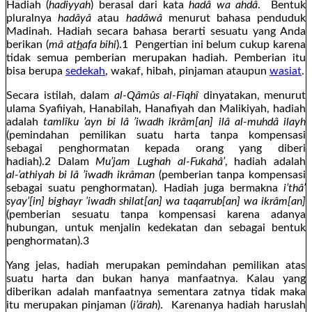
Hadiah (
hadiyyah
) berasal dari kata
hadâ wa ahdâ
. Bentuk
pluralnya
hadâyâ
atau
hadâwâ
menurut bahasa penduduk
Madinah. Hadiah secara bahasa berarti sesuatu yang Anda
berikan (
mâ at
h
afa bihi
).1 Pengertian ini belum cukup karena
tidak semua pemberian merupakan hadiah. Pemberian itu
bisa berupa
sedekah
, wakaf, hibah, pinjaman ataupun
wasiat
.
Secara istilah, dalam
al-Qâmûs al-Fiqhî
dinyatakan, menurut
ulama Syafiiyah, Hanabilah, Hanafiyah dan Malikiyah, hadiah
adalah
tamlîku ’ayn bi lâ ’iwadh ikrâm[an] ilâ al-muhdâ ilayh
(pemindahan pemilikan suatu harta tanpa kompensasi
sebagai penghormatan kepada orang yang diberi
hadiah).2 Dalam
Mu’jam Lughah al-Fukahâ’
, hadiah adalah
al-’athiyah bi lâ ’iwadh ikrâman
(pemberian tanpa kompensasi
sebagai suatu penghormatan). Hadiah juga bermakna
i’thâ’
syay’[in] bighayr ‘iwadh shilat[an] wa taqarrub[an] wa ikrâm[an]
(pemberian sesuatu tanpa kompensasi karena adanya
hubungan, untuk menjalin kedekatan dan sebagai bentuk
penghormatan).3
Yang jelas, hadiah merupakan pemindahan pemilikan atas
suatu harta dan bukan hanya manfaatnya. Kalau yang
diberikan adalah manfaatnya sementara zatnya tidak maka
itu merupakan pinjaman (
i’ârah
). Karenanya hadiah haruslah