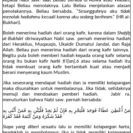
tetapi Beliau menolaknya. Lalu Beliau menjelaskan alasan
penolakannya. Beliau bersabda, “
Sesungguhnya aku tidak
menolak hadiahmu kecuali karena aku sedang berihram
.” (HR al-
Bukhari).
Boleh menerima hadiah dari orang kafir, karena dalam
Sha
h
î
h
al-Bukhârî
diriwayatkan Nabi saw. pernah menerima hadiah
dari Heraklius, Muqauqis, Ukaidir Dumatul Jandal, dan Raja
Ailah. Beliau pun menerima hadiah dari orang kafir lainnya.
Begitu pula boleh memberi hadiah kepada orang kafir selama
orang itu bukan kafir
harbi fi‘l[an]
,6 atau selama hadiah itu
tidak membuat orang kafir bertambah kuat atau menjadi
berani menyerang kaum Muslim.
Jika seseorang mendapat hadiah dan ia memiliki kelapangan
maka disunahkan untuk membalasnya. Jika tidak, setidaknya
memuji dan mendoakan pemberi hadiah. Jabir ra.
menuturkan bahwa Nabi saw. pernah bersabda:
مَنْ أُعْطِيَ عَطَاءً فَوَجَدَ فَلْيَجْزِ بِهِ فَإِنْ لَمْ يَجِدْ فَلْيُثْنِ بِهِ فَمَنْ أَثْنَى بِهِ
فَقَدْ شَكَرَهُ وَمَنْ كَتَمَهُ فَقَدْ كَفَرَهُ
Siapa yang diberi sesuatu lalu ia memiliki kelapangan harta,
hendaklah ia membalasnya; jika ia tidak memiliki kelapangan