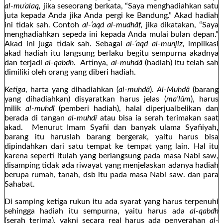
al-mu’alaq,
jika seseorang berkata, “Saya menghadiahkan satu
juta kepada Anda jika Anda pergi ke Bandung.” Akad hadiah
ini tidak sah. Contoh
al-‘aqd al-mudhâf,
jika dikatakan, “Saya
menghadiahkan sepeda ini kepada Anda mulai bulan depan.”
Akad ini juga tidak sah. Sebagai
al-‘aqd al-munjiz,
implikasi
akad hadiah itu langsung berlaku begitu sempurna akadnya
dan terjadi
al-qabdh
. Artinya,
al-muhdâ
(hadiah) itu telah sah
dimiliki oleh orang yang diberi hadiah.
Ketiga
, harta yang dihadiahkan (
al-muhdâ
).
Al-Muhdâ
(barang
yang dihadiahkan) disyaratkan harus jelas (
ma‘lûm
), harus
milik
al-muhdî
(pemberi hadiah), halal diperjualbelikan dan
berada di tangan
al-muhdî
atau bisa ia serah terimakan saat
akad. Menurut Imam Syafii dan banyak ulama Syafiiyah,
barang itu haruslah barang bergerak, yaitu harus bisa
dipindahkan dari satu tempat ke tempat yang lain. Hal itu
karena seperti itulah yang berlangsung pada masa Nabi saw,
disamping tidak ada riwayat yang menjelaskan adanya hadiah
berupa rumah, tanah, dsb itu pada masa Nabi saw. dan para
Sahabat.
Di samping ketiga rukun itu ada syarat yang harus terpenuhi
sehingga hadiah itu sempurna, yaitu harus ada
al-qabdh
(serah terima), yakni secara real harus ada penyerahan
al-