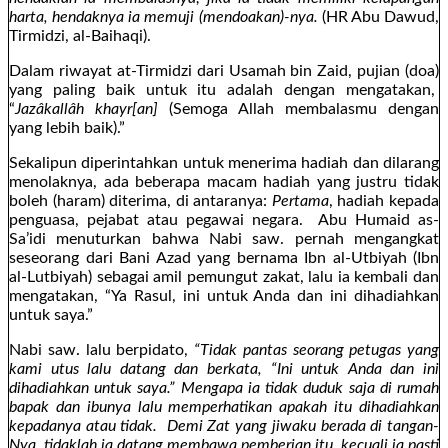
harta, hendaknya ia memuji (mendoakan)-nya.
(HR Abu Dawud,
Tirmidzi, al-Baihaqi).
Dalam riwayat at-Tirmidzi dari Usamah bin Zaid, pujian (doa)
yang paling baik untuk itu adalah dengan mengatakan,
“
Jazâkallâh khayr[an]
(Semoga Allah membalasmu dengan
yang lebih baik).”
Sekalipun diperintahkan untuk menerima hadiah dan dilarang
menolaknya, ada beberapa macam hadiah yang justru tidak
boleh (haram) diterima, di antaranya:
Pertama
, hadiah kepada
penguasa, pejabat atau pegawai negara. Abu Humaid as-
Sa’idi menuturkan bahwa Nabi saw. pernah mengangkat
seseorang dari Bani Azad yang bernama Ibn al-Utbiyah (Ibn
al-Lutbiyah) sebagai amil pemungut zakat, lalu ia kembali dan
mengatakan, “Ya Rasul, ini untuk Anda dan ini dihadiahkan
untuk saya.”
Nabi saw. lalu berpidato,
“Tidak pantas seorang petugas yang
kami utus lalu datang dan berkata, “Ini untuk Anda dan ini
dihadiahkan untuk saya.” Mengapa ia tidak duduk saja di rumah
bapak dan ibunya lalu memperhatikan apakah itu dihadiahkan
kepadanya atau tidak. Demi Zat yang jiwaku berada di tangan-
Nya, tidaklah ia datang membawa pemberian itu, kecuali ia pasti