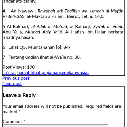
ishdar ats-tsaniy.
4 An-Nawawi,
Rawdhah ath-Thâlibîn wa ‘Umdah al-Muftîn
,
V/364-365, al-Maktab al-Islami, Beirut, cet. ii. 1405
5 Al-Bukhari,
al-Adab al-Mufrad
; al-Baihaqi,
Syu’ab al-خmân
,
Abu Ya’la,
Musnad Abiy Ya’lâ.
Al-Hafizh Ibn Hajar berkata:
isnadnya hasan.
6 Lihat QS. Mumtahanah [6]: 8-9
7 Tentang undian lihat al-Wa’ie no. 38.
Post Views:
190
Ta'rifat
hadiah
hibah
pinjaman
sedekah
wasiat
Post
Previous post
Next post
navigation
Leave a Reply
Your email address will not be published.
Required fields are
marked
*
Comment
*