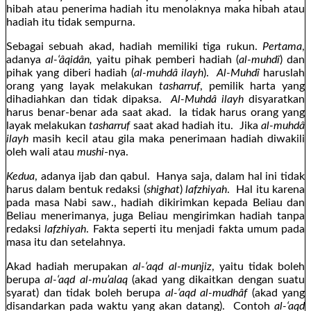
hibah atau penerima hadiah itu menolaknya maka hibah atau
hadiah itu tidak sempurna.
Sebagai sebuah akad, hadiah memiliki tiga rukun.
Pertama
,
adanya
al-‘âqidân,
yaitu pihak pemberi hadiah (
al-muhdî
) dan
pihak yang diberi hadiah (
al-muhdâ ilayh
).
Al-Muhdî
haruslah
orang yang layak melakukan
tasharruf
, pemilik harta yang
dihadiahkan dan tidak dipaksa.
Al-Muhdâ ilayh
disyaratkan
harus benar-benar ada saat akad. Ia tidak harus orang yang
layak melakukan
tasharruf
saat akad hadiah itu. Jika
al-muhdâ
ilayh
masih kecil atau gila maka penerimaan hadiah diwakili
oleh wali atau
mushi
-nya.
Kedua
, adanya ijab dan qabul. Hanya saja, dalam hal ini tidak
harus dalam bentuk redaksi (
shighat
)
lafzhiyah
. Hal itu karena
pada masa Nabi saw., hadiah dikirimkan kepada Beliau dan
Beliau menerimanya, juga Beliau mengirimkan hadiah tanpa
redaksi
lafzhiyah
. Fakta seperti itu menjadi fakta umum pada
masa itu dan setelahnya.
Akad hadiah merupakan
al-‘aqd al-munjiz
, yaitu tidak boleh
berupa
al-‘aqd al-mu’alaq
(akad yang dikaitkan dengan suatu
syarat) dan tidak boleh berupa
al-‘aqd al-mudhâf
(akad yang
disandarkan pada waktu yang akan datang). Contoh
al-‘aqd