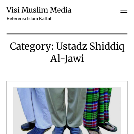
Skip
Visi Muslim Media
to
content
Referensi Islam Kaffah
Category:
Ustadz Shiddiq
Al-Jawi