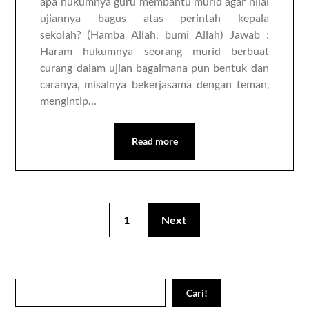
apa hukumnya guru membantu murid agar nilai
ujiannya bagus atas perintah kepala
sekolah? (Hamba Allah, bumi Allah) Jawab :
Haram hukumnya seorang murid berbuat
curang dalam ujian bagaimana pun bentuk dan
caranya, misalnya bekerjasama dengan teman,
mengintip…
Read more
1
Next
Search
Cari!