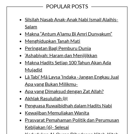
POPULAR POSTS
Silsilah Nasab Anak-Anak Nabi Ismail Alaihis-
Salam
Makna “Antum A’lamu Bi Amri Dunyakum”
Menghidupkan Tanah Mati
Peringatan Bagi Pemburu Dunia
‘Ashabiyah: Haram dan Menjijikkan
Makna Hadits Setiap 100 Tahun Akan Ada
Mujadid
Lâ Tabi’ Mâ Laysa ‘Indaka -Jangan Engkau Jual
Apa yang Bukan Milikmu-
Apa yang Dimaksud dengan Zat Allah?
Akhlak Rasulullah ﷺ
Penguasa Ruwaibidhah dalam Hadits Nabi
Kewajiban Memuliakan Wanita
Prasyarat Pemahaman Politik dan Perumusan
Kebijakan (6)- Selesai