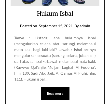
Hukum Isbal
Posted on
September 15, 2021
By admin
Tanya : Ustadz, apa hukumnya isbal
(mengulurkan celana atau sarung) melampaui
mata kaki bagi laki-laki? Jawab : Isbal artinya
mengulurkan sesuatu (sarung, celana, jubah, dll)
dari atas sampai ke bawah melampaui mata kaki.
(Rawwas Qal’ahjie, Mu’jam Lughah Al Fuqoha`,
hlm. 139; Sa’di Abu Jaib, Al Qamus Al Fiqhi, hlm.
111). Hukum isbal…
Read more