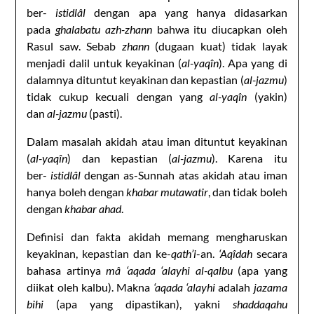
ber-
istidlâl
dengan apa yang hanya didasarkan
pada
ghalabatu azh-zhann
bahwa itu diucapkan oleh
Rasul saw. Sebab
zhann
(dugaan kuat) tidak layak
menjadi dalil untuk keyakinan (
al-yaqîn
). Apa yang di
dalamnya dituntut keyakinan dan kepastian (
al-jazmu
)
tidak cukup kecuali dengan yang
al-yaqîn
(yakin)
dan
al-jazmu
(pasti).
Dalam masalah akidah atau iman dituntut keyakinan
(
al-yaqîn
) dan kepastian (
al-jazmu
). Karena itu
ber-
istidlâl
dengan as-Sunnah atas akidah atau iman
hanya boleh dengan
khabar mutawatir
, dan tidak boleh
dengan
khabar ahad
.
Definisi dan fakta akidah memang mengharuskan
keyakinan, kepastian dan ke-
qath’i
-an.
‘Aqîdah
secara
bahasa artinya
mâ ‘aqada ‘alayhi al-qalbu
(apa yang
diikat oleh kalbu). Makna
‘aqada ‘alayhi
adalah
jazama
bihi
(apa yang dipastikan), yakni
shaddaqahu