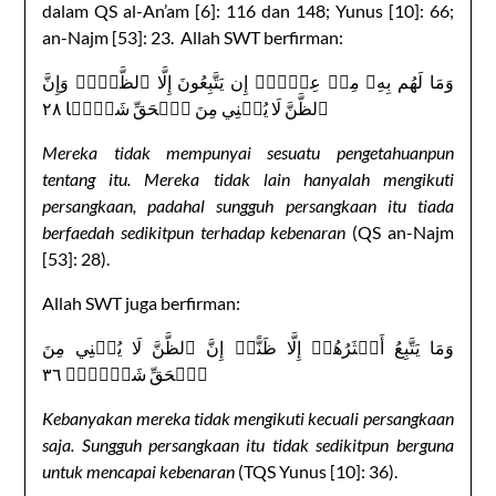
dalam QS al-An’am [6]: 116 dan 148; Yunus [10]: 66;
an-Najm [53]: 23. Allah SWT berfirman:
وَمَا لَهُم بِهِۦ مِنۡ عِلۡمٍۖ إِن يَتَّبِعُونَ إِلَّا ٱلظَّنَّۖ وَإِنَّ
ٱلظَّنَّ لَا يُغۡنِي مِنَ ٱلۡحَقِّ شَيۡ‍ٔٗا ٢٨
Mereka tidak mempunyai sesuatu pengetahuanpun
tentang itu. Mereka tidak lain hanyalah mengikuti
persangkaan, padahal sungguh persangkaan itu tiada
berfaedah sedikitpun terhadap kebenaran
(QS an-Najm
[53]: 28).
Allah SWT juga berfirman:
وَمَا يَتَّبِعُ أَكۡثَرُهُمۡ إِلَّا ظَنًّاۚ إِنَّ ٱلظَّنَّ لَا يُغۡنِي مِنَ
ٱلۡحَقِّ شَيۡ‍ًٔاۚ ٣٦
Kebanyakan mereka tidak mengikuti kecuali persangkaan
saja. Sungguh persangkaan itu tidak sedikitpun berguna
untuk mencapai kebenaran
(TQS Yunus [10]: 36).