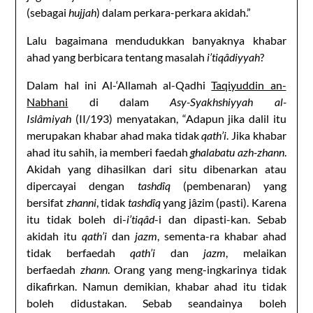
(sebagai
hujjah
) dalam perkara-perkara akidah.”
Lalu bagaimana mendudukkan banyaknya khabar
ahad yang berbicara tentang masalah
i’tiqâdiyyah
?
Dalam hal ini Al-‘Allamah al-Qadhi
Taqiyuddin an-
Nabhani
di dalam
Asy-Syakhshiyyah al-
Islâmiyah
(II/193) menyatakan, “Adapun jika dalil itu
merupakan khabar ahad maka tidak
qath’i
. Jika khabar
ahad itu sahih, ia memberi faedah
ghalabatu azh-zhann
.
Akidah yang dihasilkan dari situ dibenarkan atau
dipercayai dengan
tashdîq
(pembenaran) yang
bersifat
zhanni
, tidak
tashdîq
yang jâzim (pasti). Karena
itu tidak boleh di-
i’tiqâd
-i dan dipasti-kan. Sebab
akidah itu
qath’i
dan
jazm
, sementa-ra khabar ahad
tidak berfaedah
qath’i
dan
jazm
, melaikan
berfaedah
zhann
. Orang yang meng-ingkarinya tidak
dikafirkan. Namun demikian, khabar ahad itu tidak
boleh didustakan. Sebab seandainya boleh