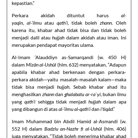
kepastian.”
Perkara akidah dituntut harus
al-
yaqîn
,
al-‘ilmu
atau
qath’i
, tidak boleh
zhann
. Oleh
karena itu, khabar ahad tidak bisa dan tidak boleh
menjadi dalil atau
hujjah
dalam akidah atau iman. Ini
merupakan pendapat mayoritas ulama.
Al-Imam ‘Alauddiyn as-Samarqandi (w. 450 H)
dalam
Mîzân al-Ushûl
(hlm. 632) menyatakan, “Adapun
apabila khabar ahad berkenaan dengan perkara-
perkara akidah—yaitu masalah-masalah kalam—maka
tidak bisa menjadi
hujjah
. Sebab khabar ahad itu
menghasilkan
zhann
dan
ghalabatu ar-ra`yi
, bukan ilmu
yang
qath’i
sehigga tidak menjadi
hujjah
dalam apa
yang dibangun di atas
al-‘ilmu al-qath’i
dan
i’tiqâd
.”
Imam Muhammad bin Abdil Hamid al-Asmandi (w.
552 H) dalam
Badzlu an-Nazhr fi al-Ushûl
(hlm. 406)
juga menyatakan, “Tidak boleh menerima khabar ahad