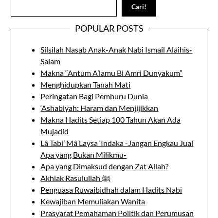
Search
Cari!
POPULAR POSTS
Silsilah Nasab Anak-Anak Nabi Ismail Alaihis-
Salam
Makna “Antum A’lamu Bi Amri Dunyakum”
Menghidupkan Tanah Mati
Peringatan Bagi Pemburu Dunia
‘Ashabiyah: Haram dan Menjijikkan
Makna Hadits Setiap 100 Tahun Akan Ada
Mujadid
Lâ Tabi’ Mâ Laysa ‘Indaka -Jangan Engkau Jual
Apa yang Bukan Milikmu-
Apa yang Dimaksud dengan Zat Allah?
Akhlak Rasulullah ﷺ
Penguasa Ruwaibidhah dalam Hadits Nabi
Kewajiban Memuliakan Wanita
Prasyarat Pemahaman Politik dan Perumusan