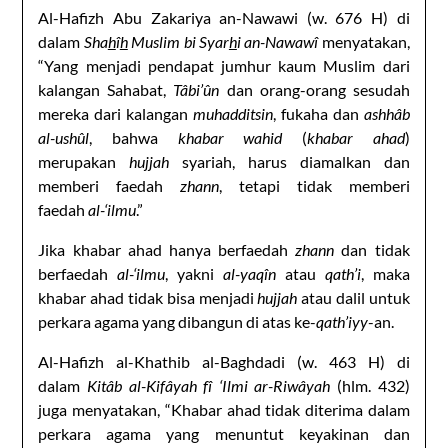
Al-Hafizh Abu Zakariya an-Nawawi (w. 676 H) di
dalam
Sha
h
î
h
Muslim bi Syar
h
i an-Nawawî
menyatakan,
“Yang menjadi pendapat jumhur kaum Muslim dari
kalangan Sahabat,
Tâbi’ûn
dan orang-orang sesudah
mereka dari kalangan
muhadditsin
, fukaha dan
ashhâb
al-ushûl
, bahwa
khabar wahid
(
khabar ahad
)
merupakan
hujjah
syariah, harus diamalkan dan
memberi faedah
zhann
, tetapi tidak memberi
faedah
al-‘ilmu
.”
Jika khabar ahad hanya berfaedah
zhann
dan tidak
berfaedah
al-‘ilmu
, yakni
al-yaqîn
atau
qath’i
, maka
khabar ahad tidak bisa menjadi
hujjah
atau dalil untuk
perkara agama yang dibangun di atas ke-
qath’iyy
-an.
Al-Hafizh al-Khathib al-Baghdadi (w. 463 H) di
dalam
Kitâb al-Kifâyah fî ‘Ilmi ar-Riwâyah
(hlm. 432)
juga menyatakan, “Khabar ahad tidak diterima dalam
perkara agama yang menuntut keyakinan dan