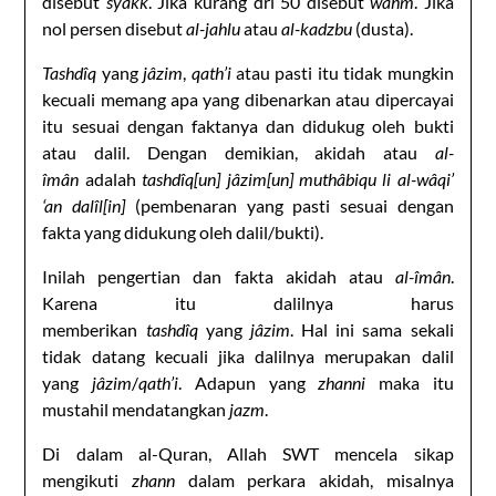
disebut
syakk
. Jika kurang dri 50 disebut
wahm
. Jika
nol persen disebut
al-jahlu
atau
al-kadzbu
(dusta).
Tashdîq
yang
jâzim
,
qath’i
atau pasti itu tidak mungkin
kecuali memang apa yang dibenarkan atau dipercayai
itu sesuai dengan faktanya dan didukug oleh bukti
atau dalil. Dengan demikian, akidah atau
al-
îmân
adalah
tashdîq[un] jâzim[un] muthâbiqu li al-wâqi’
‘an dalîl[in]
(pembenaran yang pasti sesuai dengan
fakta yang didukung oleh dalil/bukti).
Inilah pengertian dan fakta akidah atau
al-îmân
.
Karena itu dalilnya harus
memberikan
tashdîq
yang
jâzim
. Hal ini sama sekali
tidak datang kecuali jika dalilnya merupakan dalil
yang
jâzim
/
qath’i
. Adapun yang
zhanni
maka itu
mustahil mendatangkan
jazm
.
Di dalam al-Quran, Allah SWT mencela sikap
mengikuti
zhann
dalam perkara akidah, misalnya