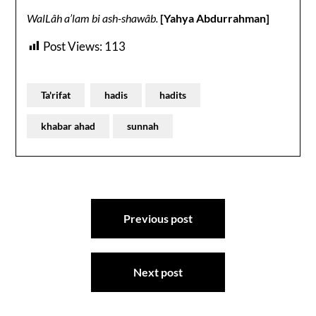
WalLâh a’lam bi ash-shawâb.
[Yahya Abdurrahman]
Post Views:
113
Ta'rifat
hadis
hadits
khabar ahad
sunnah
Post
Previous post
navigation
Next post