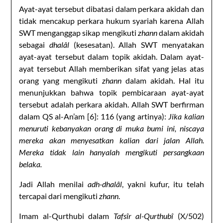
Ayat-ayat tersebut dibatasi dalam perkara akidah dan
tidak mencakup perkara hukum syariah karena Allah
SWT menganggap sikap mengikuti
zhann
dalam akidah
sebagai
dhalâl
(kesesatan). Allah SWT menyatakan
ayat-ayat tersebut dalam topik akidah. Dalam ayat-
ayat tersebut Allah memberikan sifat yang jelas atas
orang yang mengikuti
zhann
dalam akidah. Hal itu
menunjukkan bahwa topik pembicaraan ayat-ayat
tersebut adalah perkara akidah. Allah SWT berfirman
dalam QS al-An’am [6]: 116 (yang artinya):
Jika kalian
menuruti kebanyakan orang di muka bumi ini, niscaya
mereka akan menyesatkan kalian dari jalan Allah.
Mereka tidak lain hanyalah mengikuti persangkaan
belaka.
Jadi Allah menilai
adh-dhalâl
, yakni kufur, itu telah
tercapai dari mengikuti
zhann
.
Imam al-Qurthubi dalam
Tafsîr al-Qurthubî
(X/502)