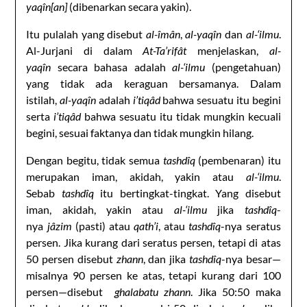
yaqîn[an]
(dibenarkan secara yakin).
Itu pulalah yang disebut
al-îmân
,
al-yaqîn
dan
al-‘ilmu
.
Al-Jurjani di dalam
At-Ta’rifât
menjelaskan,
al-
yaqîn
secara bahasa adalah
al-‘ilmu
(pengetahuan)
yang tidak ada keraguan bersamanya. Dalam
istilah,
al-yaqîn
adalah
i’tiqâd
bahwa sesuatu itu begini
serta
i’tiqâd
bahwa sesuatu itu tidak mungkin kecuali
begini, sesuai faktanya dan tidak mungkin hilang.
Dengan begitu, tidak semua
tashdîq
(pembenaran) itu
merupakan iman, akidah, yakin atau
al-‘ilmu
.
Sebab
tashdîq
itu bertingkat-tingkat. Yang disebut
iman, akidah, yakin atau
al-‘ilmu
jika
tashdîq
-
nya
jâzim
(pasti) atau
qath’i
, atau
tashdîq
-nya seratus
persen. Jika kurang dari seratus persen, tetapi di atas
50 persen disebut
zhann
, dan jika
tashdîq
-nya besar—
misalnya 90 persen ke atas, tetapi kurang dari 100
persen—disebut
ghalabatu zhann
. Jika 50:50 maka