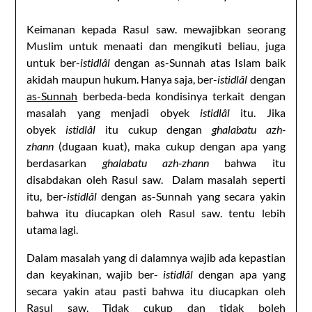
Keimanan kepada Rasul saw. mewajibkan seorang
Muslim untuk menaati dan mengikuti beliau, juga
untuk ber-
istidlâl
dengan as-Sunnah atas Islam baik
akidah maupun hukum. Hanya saja, ber-
istidlâl
dengan
as-Sunnah
berbeda-beda kondisinya terkait dengan
masalah yang menjadi obyek
istidlâl
itu. Jika
obyek
istidlâl
itu cukup dengan
ghalabatu azh-
zhann
(dugaan kuat), maka cukup dengan apa yang
berdasarkan
ghalabatu azh-zhann
bahwa itu
disabdakan oleh Rasul saw. Dalam masalah seperti
itu, ber-
istidlâl
dengan as-Sunnah yang secara yakin
bahwa itu diucapkan oleh Rasul saw. tentu lebih
utama lagi.
Dalam masalah yang di dalamnya wajib ada kepastian
dan keyakinan, wajib ber-
istidlâl
dengan apa yang
secara yakin atau pasti bahwa itu diucapkan oleh
Rasul saw. Tidak cukup dan tidak boleh