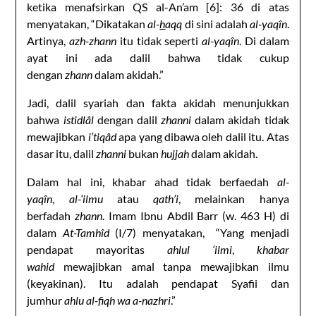
ketika menafsirkan QS al-An’am [6]: 36 di atas
menyatakan, “Dikatakan
al-
h
aqq
di sini adalah
al-yaqîn
.
Artinya,
azh-zhann
itu tidak seperti
al-yaqîn
. Di dalam
ayat ini ada dalil bahwa tidak cukup
dengan
zhann
dalam akidah.”
Jadi, dalil syariah dan fakta akidah menunjukkan
bahwa
istidlâl
dengan dalil
zhanni
dalam akidah tidak
mewajibkan
i’tiqâd
apa yang dibawa oleh dalil itu. Atas
dasar itu, dalil
zhanni
bukan
hujjah
dalam akidah.
Dalam hal ini, khabar ahad tidak berfaedah
al-
yaqîn
,
al-‘ilmu
atau
qath’i
, melainkan hanya
berfadah
zhann
. Imam Ibnu Abdil Barr (w. 463 H) di
dalam
At-Tamhîd
(I/7) menyatakan, “Yang menjadi
pendapat mayoritas
ahlul ‘ilmi
,
khabar
wahid
mewajibkan amal tanpa mewajibkan ilmu
(keyakinan). Itu adalah pendapat Syafii dan
jumhur
ahlu al-fiqh wa a-nazhri
.”