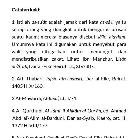
Catatan kaki:
1 Istilah
as-su’ât
adalah jamak dari kata
as-sâ’i,
yaitu
setiap orang yang diangkat untuk mengurus urusan
suatu kaum; mereka biasanya disebut
sâ’in ‘alayhim
.
Umumnya kata ini digunakan untuk menyebut para
wali yang ditugaskan untuk memungut dan
mendistribusikan zakat. Lihat: Ibn Manzhur,
Lisân
al-’Arab
, Dar al-Fikr, Beirut, t.t., XIV/387.
2 Ath-Thabari,
Tafsîr ath-Thabari,
Dar al-Fikr, Beirut,
1405 H, X/160.
3 Al-Mawardi,
Al-Iqnâ’,
t.t., I/71.
4 Al-Qurthubi,
Al-Jâmi’ li Ahkâm al-Qur’ân,
ed. Ahmad
‘Abd al’-Alim al-Barduni, Dar as-Sya’b, Kaero, cet. II,
1372 H, VIII/177.
5 Asy-Syaukani,
Faydh al-Qadîr,
Dar al-Fikr, Beirut, t.t.,