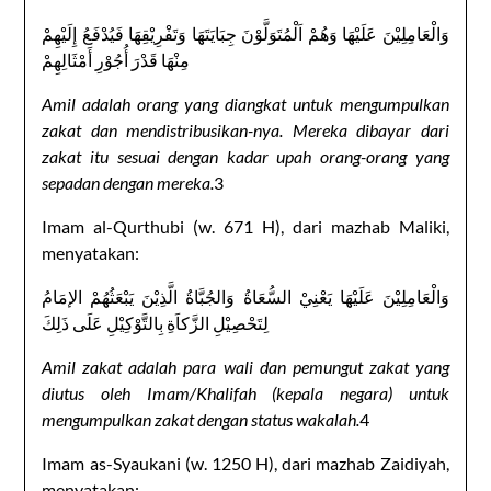
وَالْعَامِلِيْنَ عَلَيْهَا وَهُمْ اَلْمُتَوَلَّوْنَ جِبَايَتَهَا وَتَفْرِيْقِهَا فَيُدْفَعُ إِلَيْهِمْ
مِنْهَا قَدْرَ أُجُوْرِ أَمْثَالِهِمْ
Amil adalah orang yang diangkat untuk mengumpulkan
zakat dan mendistribusikan-nya. Mereka dibayar dari
zakat itu sesuai dengan kadar upah orang-orang yang
sepadan dengan mereka.
3
Imam al-Qurthubi (w. 671 H), dari mazhab Maliki,
menyatakan:
وَالْعَامِلِيْنَ عَلَيْهَا يَعْنِيْ السُّعَاةُ وَالجُبَّاةُ الَّذِيْنَ يَبْعَثُهُمْ الإمَامُ
لِتَحْصِيْلِ الزَّكاَةِ بِالتَّوْكِيْلِ عَلَى ذَلِكَ
Amil zakat adalah para wali dan pemungut zakat yang
diutus oleh Imam/Khalifah (kepala negara) untuk
mengumpulkan zakat dengan status wakalah.
4
Imam as-Syaukani (w. 1250 H), dari mazhab Zaidiyah,
menyatakan: