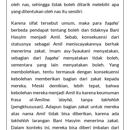
oleh nas, sehingga tidak boleh ditarik melebihi apa
yang ditentukan oleh nas itu sendiri.
Karena sifat tersebut umum, maka para
fuqaha’
berbeda pendapat tentang boleh dan tidaknya Bani
Hasyim menjadi Amil. Sebab, konsekuensi dari
statusnya sebagai Amil meniscayakannya berhak
menerima zakat. Imam asy-Syaukani menyatakan,
sebagian dari
fuqaha’
menyatakan tidak boleh,
sementara yang lain menyatakan boleh. Yang
membolehkan, tentu termasuk dengan konsekuensi
kebolehan memberikan bagian dari zakat kepada
mereka. Meski demikian, lebih tepat, bahwa
kebolehan mereka menjadi Amil itu karena keumuman
frasa
al-’Amilina ‘alayhâ
, tanpa
takhshîsh
(pengkhususan). Adapun bagian zakat untuk mereka
atas nama
Amil
tidak bisa diberikan, karena ada
takhshîsh
larangan Bani Hasyim menerima zakat.
Dalam konteks ini, mereka bisa diberi imbalan dari