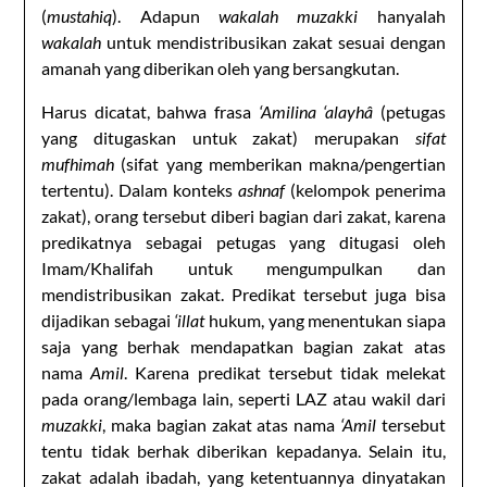
(
mustahiq
). Adapun
wakalah muzakki
hanyalah
wakalah
untuk mendistribusikan zakat sesuai dengan
amanah yang diberikan oleh yang bersangkutan.
Harus dicatat, bahwa frasa
‘Amilina ‘alayhâ
(petugas
yang ditugaskan untuk zakat) merupakan
sifat
mufhimah
(sifat yang memberikan makna/pengertian
tertentu). Dalam konteks
ashnaf
(kelompok penerima
zakat), orang tersebut diberi bagian dari zakat, karena
predikatnya sebagai petugas yang ditugasi oleh
Imam/Khalifah untuk mengumpulkan dan
mendistribusikan zakat. Predikat tersebut juga bisa
dijadikan sebagai
‘illat
hukum, yang menentukan siapa
saja yang berhak mendapatkan bagian zakat atas
nama
Amil
. Karena predikat tersebut tidak melekat
pada orang/lembaga lain, seperti LAZ atau wakil dari
muzakki
, maka bagian zakat atas nama
‘Amil
tersebut
tentu tidak berhak diberikan kepadanya. Selain itu,
zakat adalah ibadah, yang ketentuannya dinyatakan