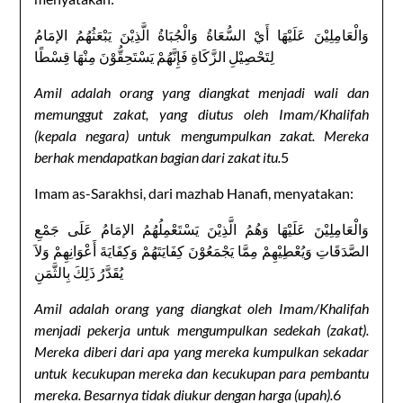
وَالْعَامِلِيْنَ عَلَيْهَا أَيْ السُّعَاةُ وَالْجُبَاةُ الَّذِيْنَ يَبْعَثُهُمُ الإمَامُ
لِتَحْصِيْلِ الزَّكَاةِ فَإِنَّهُمْ يَسْتَحِقُّوْنَ مِنْهَا قِسْطًا
Amil adalah orang yang diangkat menjadi wali dan
memunggut zakat, yang diutus oleh Imam/Khalifah
(kepala negara) untuk mengumpulkan zakat. Mereka
berhak mendapatkan bagian dari zakat itu.
5
Imam as-Sarakhsi, dari mazhab Hanafi, menyatakan:
وَالْعَامِلِيْنَ عَلَيْهَا وَهُمُ الَّذِيْنَ يَسْتَعْمِلُهُمُ الإمَامُ عَلَى جَمْعِ
الصَّدَقَاتِ وَيُعْطِيْهِمْ مِمَّا يَجْمَعُوْنَ كِفَايَتَهُمْ وَكِفَايَةَ أَعْوَانِهِمْ وَلاَ
يُقَدَّرُ ذَلِكَ بِالثَّمَنِ
Amil adalah orang yang diangkat oleh Imam/Khalifah
menjadi pekerja untuk mengumpulkan sedekah (zakat).
Mereka diberi dari apa yang mereka kumpulkan sekadar
untuk kecukupan mereka dan kecukupan para pembantu
mereka. Besarnya tidak diukur dengan harga (upah).
6