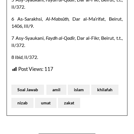
II/372.
6 As-Sarakhsi,
Al-Mabsûth,
Dar al-Ma’rifat, Beirut,
1406, III/9.
7 Asy-Syaukani,
Faydh al-Qadîr,
Dar al-Fikr, Beirut, t.t.,
II/372.
8
Ibid
, II/372.
Post Views:
117
Soal Jawab
amil
islam
khilafah
nizab
umat
zakat