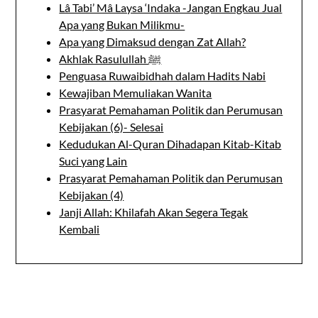
Lâ Tabi’ Mâ Laysa ‘Indaka -Jangan Engkau Jual
Apa yang Bukan Milikmu-
Apa yang Dimaksud dengan Zat Allah?
Akhlak Rasulullah ﷺ
Penguasa Ruwaibidhah dalam Hadits Nabi
Kewajiban Memuliakan Wanita
Prasyarat Pemahaman Politik dan Perumusan
Kebijakan (6)- Selesai
Kedudukan Al-Quran Dihadapan Kitab-Kitab
Suci yang Lain
Prasyarat Pemahaman Politik dan Perumusan
Kebijakan (4)
Janji Allah: Khilafah Akan Segera Tegak
Kembali