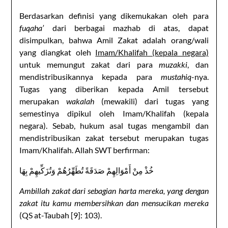
Berdasarkan definisi yang dikemukakan oleh para
fuqaha’
dari berbagai mazhab di atas, dapat
disimpulkan, bahwa Amil Zakat adalah orang/wali
yang diangkat oleh
Imam/Khalifah (kepala negara)
untuk memungut zakat dari para
muzakki
, dan
mendistribusikannya kepada para
mustahiq
-nya.
Tugas yang diberikan kepada Amil tersebut
merupakan
wakalah
(mewakili) dari tugas yang
semestinya dipikul oleh Imam/Khalifah (kepala
negara). Sebab, hukum asal tugas mengambil dan
mendistribusikan zakat tersebut merupakan tugas
Imam/Khalifah. Allah SWT berfirman:
خُذْ مِنْ أَمْوَالِهِمْ صَدَقَةً تُطَهِّرُهُمْ وَتُزَكِّيهِمْ بِهَا
Ambillah zakat dari sebagian harta mereka, yang dengan
zakat itu kamu membersihkan dan mensucikan mereka
(QS at-Taubah [9]: 103).