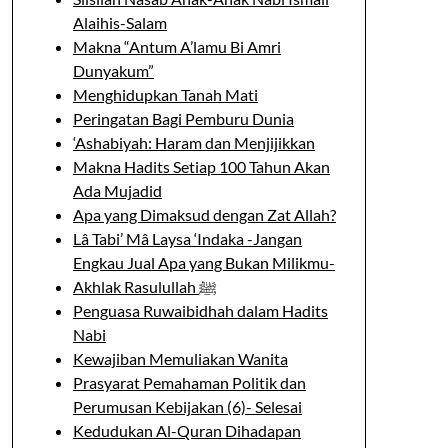
Alaihis-Salam
Makna “Antum A’lamu Bi Amri
Dunyakum”
Menghidupkan Tanah Mati
Peringatan Bagi Pemburu Dunia
‘Ashabiyah: Haram dan Menjijikkan
Makna Hadits Setiap 100 Tahun Akan
Ada Mujadid
Apa yang Dimaksud dengan Zat Allah?
Lâ Tabi’ Mâ Laysa ‘Indaka -Jangan
Engkau Jual Apa yang Bukan Milikmu-
Akhlak Rasulullah ﷺ
Penguasa Ruwaibidhah dalam Hadits
Nabi
Kewajiban Memuliakan Wanita
Prasyarat Pemahaman Politik dan
Perumusan Kebijakan (6)- Selesai
Kedudukan Al-Quran Dihadapan