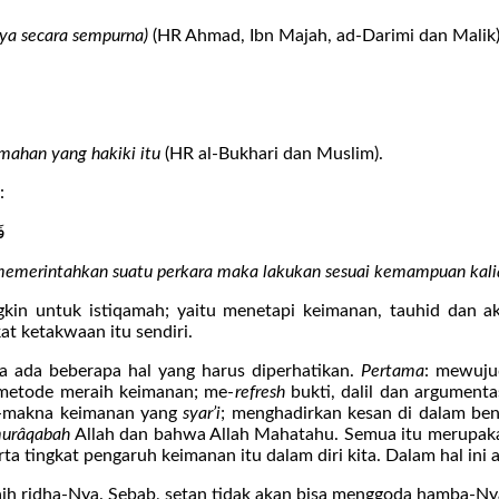
nya secara sempurna)
(HR Ahmad, Ibn Majah, ad-Darimi dan Malik)
amahan yang hakiki itu
(HR al-Bukhari dan Muslim).
:
فَ
ku memerintahkan suatu perkara maka lakukan sesuai kemampuan kal
kin untuk istiqamah; yaitu menetapi keimanan, tauhid dan ak
at ketakwaan itu sendiri.
ya ada beberapa hal yang harus diperhatikan.
Pertama
: mewuju
etode meraih keimanan; me-
refresh
bukti, dalil dan argumentas
a-makna keimanan yang
syar’i
; menghadirkan kesan di dalam ben
urâqabah
Allah dan bahwa Allah Mahatahu. Semua itu merupaka
a tingkat pengaruh keimanan itu dalam diri kita. Dalam hal ini 
ih ridha-Nya. Sebab, setan tidak akan bisa menggoda hamba-Nya y