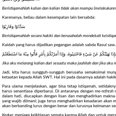
Beristiqamahlah kalian dan kalian tidak akan mampu (melakukan
Karenanya, beliau dalam kesempatan lain bersabda:
سَدِّدُوْا وَقَارِبُوْا
Beristiqamahlah secara hakiki dan berusahalah mendekati keistiq
Kaidah yang harus dijadikan pegangan adalah sabda Rasul saw.
إِذَا نَهَيْتُكُمْ عَنْ شَيْءٍ فَاجْتَنِبُوهُ، وَإِذَا أَمَرْتُكُمْ بِأَمْرٍ فَأْتُوا مِنْهُ مَا اسْتَطَعْتُمْ
Jika aku melarang kalian dari sesuatu maka jauhilah dan jika a
Jadi, kita harus sungguh-sungguh berusaha semaksimal mung
ketaatan kepada Allah SWT. Hal ini pada dasarnya adalah hakik
Para ulama menjelaskan, agar bisa tetap istiqamah, setidakn
harus senantiasa diperbarui. Di antaranya dengan me-
refresh
m
dalam hati, diucapkan dengan lisan dan menghadirkan makn
yang wajib diimani; juga terus menghadirkan kesadaran akan
m
akan berbanding lurus dengan benar dan lurusnya keimanan sert
Kedua
: menjaga keikhlasan semata karena Allah dan untuk mera