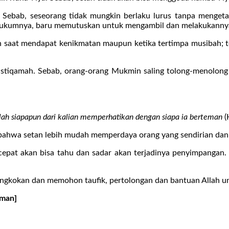
m. Sebab, seseorang tidak mungkin berlaku lurus tanpa menget
u hukumnya, baru memutuskan untuk mengambil dan melakukannya
an saat mendapat kenikmatan maupun ketika tertimpa musibah;
 istiqamah. Sebab, orang-orang Mukmin saling tolong-menolong
lah siapapun dari kalian memperhatikan dengan siapa ia berteman
(
bahwa setan lebih mudah memperdaya orang yang sendirian dan 
n cepat akan bisa tahu dan sadar akan terjadinya penyimpangan
ngkokan dan memohon taufik, pertolongan dan bantuan Allah un
hman]