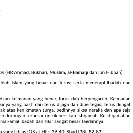
.
ian
(HR Ahmad, Bukhari, Muslim, al-Baihaqi dan Ibn Hibban)
idah Islam yang benar dan lurus; serta menetapi ibadah dan
dkan keimanan yang benar, lurus dan berpengaruh. Keimanan
inya yang pasti dan terus dijaga dan dipertegas; terus diingat
ak atas kenikmatan surga, pedihnya siksa neraka dan apa saja
n dorongan terbesar untuk bersikap istiqamah. Keistiqamahan
amal-amal ibadah dan zikir sangat besar faedahnya.
ang ikhlas (QS al-Hijr: 39-40; Shad [38]: 82-83).