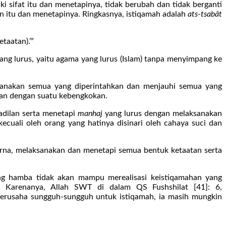
 sifat itu dan menetapinya, tidak berubah dan tidak berganti
n itu dan menetapinya. Ringkasnya, istiqamah adalah
ats-tsabât
taatan).’”
ang lurus, yaitu agama yang lurus (Islam) tanpa menyimpang ke
sanakan semua yang diperintahkan dan menjauhi semua yang
ingan dengan suatu kebengkokan.
dilan serta menetapi
manhaj
yang lurus dengan melaksanakan
cuali oleh orang yang hatinya disinari oleh cahaya suci dan
urna, melaksanakan dan menetapi semua bentuk ketaatan serta
ang hamba tidak akan mampu merealisasi keistiqamahan yang
. Karenanya, Allah SWT di dalam QS Fushshilat [41]: 6,
erusaha sungguh-sungguh untuk istiqamah, ia masih mungkin