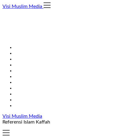
Skip
Visi Muslim Media
to
content
Visi Muslim Media
Referensi Islam Kaffah