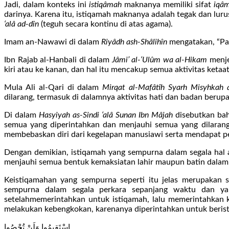
Jadi, dalam konteks ini
istiqâmah
maknanya memiliki sifat
iqâ
darinya. Karena itu, istiqamah maknanya adalah tegak dan luru
‘alâ ad-dîn
(teguh secara kontinu di atas agama).
Imam an-Nawawi di dalam
Riyâdh ash-Shâlihîn
mengatakan, “Par
Ibn Rajab al-Hanbali di dalam
Jâmi’ al-‘Ulûm wa al-Hikam
menje
kiri atau ke kanan, dan hal itu mencakup semua aktivitas keta
Mula Ali al-Qari di dalam
Mirqat al-Mafâtîh Syarh Misyhkah 
dilarang, termasuk di dalamnya aktivitas hati dan badan berupa
Di dalam
Hasyiyah as-Sindi ‘alâ Sunan Ibn Mâjah
disebutkan bah
semua yang diperintahkan dan menjauhi semua yang dilarang.
membebaskan diri dari kegelapan manusiawi serta mendapat pert
Dengan demikian, istiqamah yang sempurna dalam segala hal 
menjauhi semua bentuk kemaksiatan lahir maupun batin dala
Keistiqamahan yang sempurna seperti itu jelas merupakan 
sempurna dalam segala perkara sepanjang waktu dan ya
setelahmemerintahkan untuk istiqamah, lalu memerintahkan
melakukan kebengkokan, karenanya diperintahkan untuk beristi
اسْتَقِيمُوا وَلَنْ تُحْصُوا …