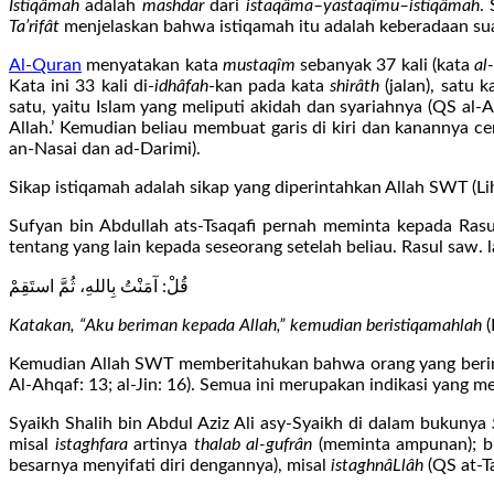
Istiqâmah
adalah
mashdar
dari
istaqâma–yastaqîmu–istiqâmah
.
Ta’rifât
menjelaskan bahwa istiqamah itu adalah keberadaan sua
Al-Quran
menyatakan kata
mustaqîm
sebanyak 37 kali (kata
al
Kata ini 33 kali di-
idhâfah
-kan pada kata
shirâth
(jalan), satu 
satu, yaitu Islam yang meliputi akidah dan syariahnya (QS al-
Allah.’ Kemudian beliau membuat garis di kiri dan kanannya ce
an-Nasai dan ad-Darimi).
Sikap istiqamah adalah sikap yang diperintahkan Allah SWT (Lih
Sufyan bin Abdullah ats-Tsaqafi pernah meminta kepada Rasu
tentang yang lain kepada seseorang setelah beliau. Rasul saw. 
قُلْ: آمَنْتُ بِاللهِ، ثُمَّ استَقِمْ
Katakan, “Aku beriman kepada Allah,” kemudian beristiqamahlah
Kemudian Allah SWT memberitahukan bahwa orang yang beriman 
Al-Ahqaf: 13; al-Jin: 16). Semua ini merupakan indikasi yang m
Syaikh Shalih bin Abdul Aziz Ali asy-Syaikh di dalam bukunya
misal
istaghfara
artinya
thalab al-gufrân
(meminta ampunan); b
besarnya menyifati diri dengannya), misal
istaghnâLlâh
(QS at-T