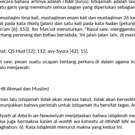
 Secara bahasa artinya adalah
i’tidâl
(lurus). Istiqamah adalah l
tu garis yang memenuhi semua bagian yang diperlukan sebagian a
-mustaqîm
lima kali,
mustaqîman
enam kali dan
mustaqîmun
26 ka
kali pada kata
tharîq
(jalan) dan satu kali pada kata
hudan
(petunju
An’am [6]: 153). Ibn Mas’ud menuturkan, “Rasul saw. menggambar
ntang perenang dan beliau bersabda, ‘Ini jalan-jalan lain, di 
at: QS Hud [12]: 112; asy-Syura [42]: 15).
l saw. pesan suatu ucapan tentang perkara di dalam agama ini 
lalu menjawab:
(HR Ahmad dan Muslim)
lalu istiqamah tidak akan merasa takut, tidak akan bersedih h
enunjukkan bahwa perintah untuk istiqamah itu bersifat tegas. A
Syarh al-Arba’în an-Nawawiyah
menjelaskan bahwa
istiqâmah
me
isa juga bermakna
luzûm al-washfi wa katsratu al-ittishâfi bihi wa
aghabun: 6). Kata
istiqâmah
menurut makna yang kedua ini.