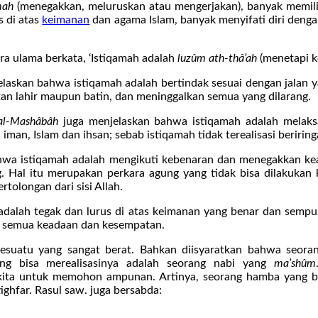
mah
(menegakkan, meluruskan atau mengerjakan), banyak memiliki
s di atas
keimanan
dan agama Islam, banyak menyifati diri denga
a ulama berkata, ‘Istiqamah adalah
luzûm ath-thâ’ah
(menetapi ke
laskan bahwa istiqamah adalah bertindak sesuai dengan jalan y
atan lahir maupun batin, dan meninggalkan semua yang dilarang.
al-Mashâbâh
juga menjelaskan bahwa istiqamah adalah melak
 iman, Islam dan ihsan; sebab istiqamah tidak terealisasi berir
wa istiqamah adalah mengikuti kebenaran dan menegakkan kea
 Hal itu merupakan perkara agung yang tidak bisa dilakukan ke
olongan dari sisi Allah.
adalah tegak dan lurus di atas keimanan yang benar dan semp
m semua keadaan dan kesempatan.
sesuatu yang sangat berat. Bahkan diisyaratkan bahwa seor
ng bisa merealisasinya adalah seorang nabi yang
ma’shûm
 kita untuk memohon ampunan. Artinya, seorang hamba yang b
ghfar. Rasul saw. juga bersabda: