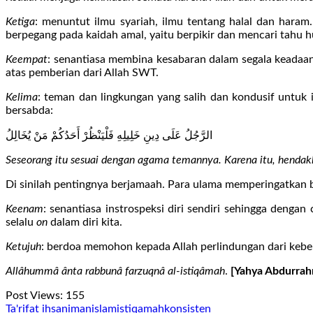
Ketiga
: menuntut ilmu syariah, ilmu tentang halal dan hara
berpegang pada kaidah amal, yaitu berpikir dan mencari tah
Keempat
: senantiasa membina kesabaran dalam segala keada
atas pemberian dari Allah SWT.
Kelima
: teman dan lingkungan yang salih dan kondusif untuk
bersabda:
الرَّجُلُ عَلَى دِينِ خَلِيلِهِ فَلْيَنْظُرْ أَحَدُكُمْ مَنْ يُخَالِلُ
Seseorang itu sesuai dengan agama temannya. Karena itu, hendak
Di sinilah pentingnya berjamaah. Para ulama memperingatkan 
Keenam
: senantiasa instrospeksi diri sendiri sehingga denga
selalu
on
dalam diri kita.
Ketujuh
: berdoa memohon kepada Allah perlindungan dari kebe
Allâhummâ ânta rabbunâ farzuqnâ al-istiqâmah
.
[Yahya Abdurra
Post Views:
155
Ta'rifat
ihsan
iman
islam
istiqamah
konsisten