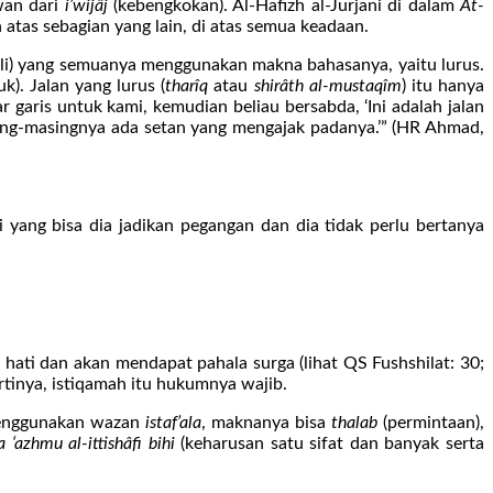
awan dari
i’wijâj
(kebengkokan). Al-Hafizh al-Jurjani di dalam
At-
tas sebagian yang lain, di atas semua keadaan.
li) yang semuanya menggunakan makna bahasanya, yaitu lurus.
k). Jalan yang lurus (
tharîq
atau
shirâth al-mustaqîm
) itu hanya
 garis untuk kami, kemudian beliau bersabda, ‘Ini adalah jalan
masing-masingnya ada setan yang mengajak padanya.’” (HR Ahmad,
yang bisa dia jadikan pegangan dan dia tidak perlu bertanya
ati dan akan mendapat pahala surga (lihat QS Fushshilat: 30;
rtinya, istiqamah itu hukumnya wajib.
nggunakan wazan
istaf’ala
, maknanya bisa
thalab
(permintaan),
 ‘azhmu al-ittishâfi bihi
(keharusan satu sifat dan banyak serta