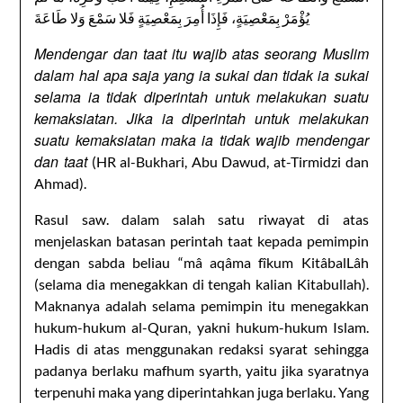
يُؤْمَرْ بِمَعْصِيَةٍ، فَإِذَا أُمِرَ بِمَعْصِيَةٍ فَلا سَمْعَ وَلا طَاعَةَ
Mendengar dan taat itu wajib atas seorang Muslim
dalam hal apa saja yang ia sukai dan tidak ia sukai
selama ia tidak diperintah untuk melakukan suatu
kemaksiatan. Jika ia diperintah untuk melakukan
suatu kemaksiatan maka ia tidak wajib mendengar
dan taat
(HR al-Bukhari, Abu Dawud, at-Tirmidzi dan
Ahmad).
Rasul saw. dalam salah satu riwayat di atas
menjelaskan batasan perintah taat kepada pemimpin
dengan sabda beliau “mâ aqâma fîkum KitâbalLâh
(selama dia menegakkan di tengah kalian Kitabullah).
Maknanya adalah selama pemimpin itu menegakkan
hukum-hukum al-Quran, yakni hukum-hukum Islam.
Hadis di atas menggunakan redaksi syarat sehingga
padanya berlaku mafhum syarth, yaitu jika syaratnya
terpenuhi maka yang diperintahkan juga berlaku. Yang