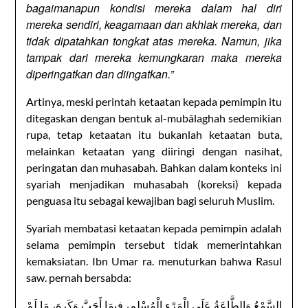
bagaimanapun kondisi mereka dalam hal diri
mereka sendiri, keagamaan dan akhlak mereka, dan
tidak dipatahkan tongkat atas mereka. Namun, jika
tampak dari mereka kemungkaran maka mereka
diperingatkan dan diingatkan.”
Artinya, meski perintah ketaatan kepada pemimpin itu
ditegaskan dengan bentuk al-mubâlaghah sedemikian
rupa, tetap ketaatan itu bukanlah ketaatan buta,
melainkan ketaatan yang diiringi dengan nasihat,
peringatan dan muhasabah. Bahkan dalam konteks ini
syariah menjadikan muhasabah (koreksi) kepada
penguasa itu sebagai kewajiban bagi seluruh Muslim.
Syariah membatasi ketaatan kepada pemimpin adalah
selama pemimpin tersebut tidak memerintahkan
kemaksiatan. Ibn Umar ra. menuturkan bahwa Rasul
saw. pernah bersabda:
السَّمْعُ وَالطَّاعَةُ عَلَى الْمَرْءِ الْمُسْلِمِ، فِيمَا أَحَبَّ وَكَرِهَ، مَا لَمْ