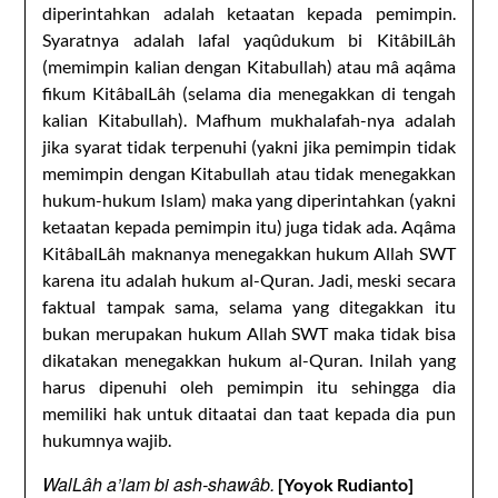
diperintahkan adalah ketaatan kepada pemimpin.
Syaratnya adalah lafal yaqûdukum bi KitâbilLâh
(memimpin kalian dengan Kitabullah) atau mâ aqâma
fikum KitâbalLâh (selama dia menegakkan di tengah
kalian Kitabullah). Mafhum mukhalafah-nya adalah
jika syarat tidak terpenuhi (yakni jika pemimpin tidak
memimpin dengan Kitabullah atau tidak menegakkan
hukum-hukum Islam) maka yang diperintahkan (yakni
ketaatan kepada pemimpin itu) juga tidak ada. Aqâma
KitâbalLâh maknanya menegakkan hukum Allah SWT
karena itu adalah hukum al-Quran. Jadi, meski secara
faktual tampak sama, selama yang ditegakkan itu
bukan merupakan hukum Allah SWT maka tidak bisa
dikatakan menegakkan hukum al-Quran. Inilah yang
harus dipenuhi oleh pemimpin itu sehingga dia
memiliki hak untuk ditaatai dan taat kepada dia pun
hukumnya wajib.
WalLâh a’lam bi ash-shawâb.
[Yoyok Rudianto]