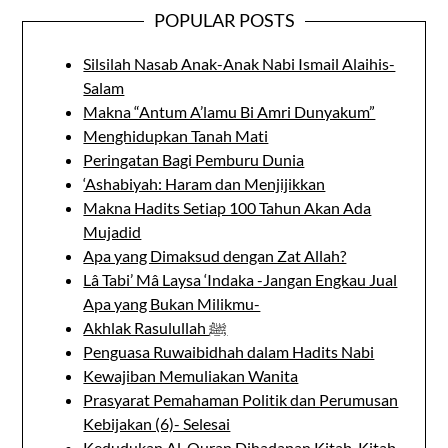
POPULAR POSTS
Silsilah Nasab Anak-Anak Nabi Ismail Alaihis-
Salam
Makna “Antum A’lamu Bi Amri Dunyakum”
Menghidupkan Tanah Mati
Peringatan Bagi Pemburu Dunia
‘Ashabiyah: Haram dan Menjijikkan
Makna Hadits Setiap 100 Tahun Akan Ada
Mujadid
Apa yang Dimaksud dengan Zat Allah?
Lâ Tabi’ Mâ Laysa ‘Indaka -Jangan Engkau Jual
Apa yang Bukan Milikmu-
Akhlak Rasulullah ﷺ
Penguasa Ruwaibidhah dalam Hadits Nabi
Kewajiban Memuliakan Wanita
Prasyarat Pemahaman Politik dan Perumusan
Kebijakan (6)- Selesai
Kedudukan Al-Quran Dihadapan Kitab-Kitab