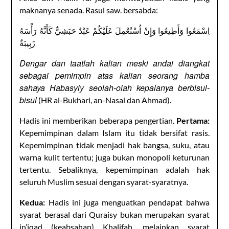
maknanya senada. Rasul saw. bersabda:
اِسْمَعُوا وَأَطِيعُوا وَإِنْ اُسْتُعْمِلَ عَلَيْكُمْ عَبْدٌ حَبَشِيٌّ كَأَنَّهُ رَأْسَهُ
زَبِيبَةٌ
Dengar dan taatlah kalian meski andai diangkat
sebagai pemimpin atas kalian seorang hamba
sahaya Habasyiy seolah-olah kepalanya berbisul-
bisul
(HR al-Bukhari, an-Nasai dan Ahmad).
Hadis ini memberikan beberapa pengertian.
Pertama:
Kepemimpinan dalam Islam itu tidak bersifat rasis.
Kepemimpinan tidak menjadi hak bangsa, suku, atau
warna kulit tertentu; juga bukan monopoli keturunan
tertentu. Sebaliknya, kepemimpinan adalah hak
seluruh Muslim sesuai dengan syarat-syaratnya.
Kedua:
Hadis ini juga menguatkan pendapat bahwa
syarat berasal dari Quraisy bukan merupakan syarat
in’iqad (keabsahan) Khalifah, melainkan syarat