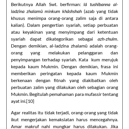
Berikutnya Allah Swt. berfirman:
lâ tushîbanna al-
ladzîna zhalamû minkum khâshshah
(azab yang tidak
khusus menimpa orang-orang zalim saja di antara
kalian). Dalam pengertian syariah, setiap perbuatan
atau keyakinan yang menyimpang dari ketentuan
syariah dapat dikategorikan sebagai
azh-zhulm
.
Dengan demikian, al-ladzîna zhalamû adalah orang-
orang yang melakukan pelanggaran dan
penyimpangan terhadap syariah. Kata kum merujuk
kepada kaum Mukmin. Dengan demikian, frasa ini
memberikan peringatan kepada kaum Mukmin
berkenaan dengan fitnah yang diakibatkan oleh
perbuatan zalim yang dilakukan oleh sebagian orang
Mukmin. Begitulah pemahaman para mufassir tentang
ayat ini.[10]
Agar realitas itu tidak terjadi, orang-orang yang tidak
ikut mengerjakan kemaksiatan harus mencegahnya.
Amar makruf nahi mungkar harus dilakukan. Jika