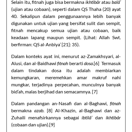
Selain itu, fitnah juga bisa bermakna
ikhtibâr
atau
balâ’
(ujian atau cobaan), seperti dalam QS Thaha (20) ayat
40. Sekalipun dalam penggunaannya lebih banyak
digunakan untuk ujian yang bersifat sulit dan sempit,
fitnah mencakup semua ujian atau cobaan, baik
keadaan lapang maupun sempit. (Lihat: Allah Swt.
berfirman: QS al-Anbiya’ [21]: 35).
Dalam konteks ayat ini, menurut az-Zamakhsyari, al-
Alusi, dan al-Baidhawi
fitnah
berarti
dosa
.[6] Termasuk
dalam tindakan dosa itu adalah membiarkan
kemungkaran, meremehkan amar makruf nahi
mungkar, terjadinya perpecahan, munculnya banyak
bid‘ah, malas berjihad dan semacamnya. [7]
Dalam pandangan an-Nasafi dan al-Baghawi,
fitnah
bermakna
azab
. [8] Al-Khazin, al-Baghawi dan az-
Zuhaili menafsirkannya sebagai
ibtilâ’
dan
ikhtibâr
(cobaan dan ujian).[9]