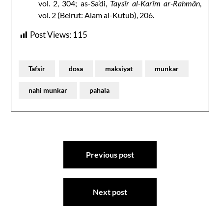
vol. 2, 304; as-Sa’di,
Taysîr al-Karîm ar-Rahmân
,
vol. 2 (Beirut: Alam al-Kutub), 206.
Post Views:
115
Tafsir
dosa
maksiyat
munkar
nahi munkar
pahala
Post
Previous post
navigation
Next post