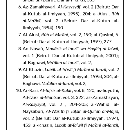
Az-Zamakhsyari,
Al-Kasysyâf
, vol. 2 (Beirut: Dar
al-Kutub al-Ilmiyyah, 1995), 204; al-Alusi,
Rûh
al-Ma’ânî
, vol. 2 (Beirut: Dar al-Kutub al-
Ilmiyyah, 1994), 190.
Al-Alusi,
Rûh al-Ma’ânî
, vol. 2, 190; al-Qasimi, 5
(Beirut: Dar al-Kutub al-Ilmiyyah, 1997), 277
An-Nasafi,
Madârik al-Tanzîl wa Haqâiq at-Ta’wîl
,
vol. 1 (Beirut: Dar al-Kutub al-Ilmiyyah, 2001);
al-Baghawi,
Ma’âlim at-Tanzîl
, vol. 2,
Al-Khazin,
Lubâb al-Ta’wîl fî Ma’ânî al-Tanzîl
, vol. 2
(Beirut: Dar al-Kutub al-Ilmiyyah, 1995), 304; al-
Baghawi,
Ma’âlim al-Tanzîl
, vol. 2,
Ar-Razi,
At-Tafsîr al-Kabîr
, vol. 8, 120; as-Suyuthi,
Ad-Durr al-Mantsûr
, vol. 3, 322; az-Zamakhsyari,
Al-Kasysyâf
, vol. 2 , 204-205; al-Wahidi al-
Naysaburi,
Al-Wasîth fî Tafsîr al-Qur’ân al-Majîd
,
vol. 2 (Beirut: Dar al-Kutub al-Ilmiyyah, 1994),
453; al-Khazin,
Lubâb at-Ta’wîl fî Ma’ânî at-Tanzîl
,