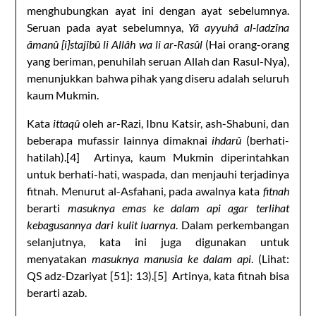
menghubungkan ayat ini dengan ayat sebelumnya.
Seruan pada ayat sebelumnya,
Yâ ayyuhâ al-ladzîna
âmanû [i]stajîbû li Allâh wa li ar-Rasûl
(Hai orang-orang
yang beriman, penuhilah seruan Allah dan Rasul-Nya),
menunjukkan bahwa pihak yang diseru adalah seluruh
kaum Mukmin.
Kata
ittaqû
oleh ar-Razi, Ibnu Katsir, ash-Shabuni, dan
beberapa mufassir lainnya dimaknai
ihdarû
(berhati-
hatilah).[4] Artinya, kaum Mukmin diperintahkan
untuk berhati-hati, waspada, dan menjauhi terjadinya
fitnah. Menurut al-Asfahani, pada awalnya kata
fitnah
berarti
masuknya emas ke dalam api
agar terlihat
kebagusannya dari kulit luarnya
. Dalam perkembangan
selanjutnya, kata ini juga digunakan untuk
menyatakan
masuknya manusia ke dalam api
. (Lihat:
QS adz-Dzariyat [51]: 13).[5] Artinya, kata fitnah bisa
berarti azab.