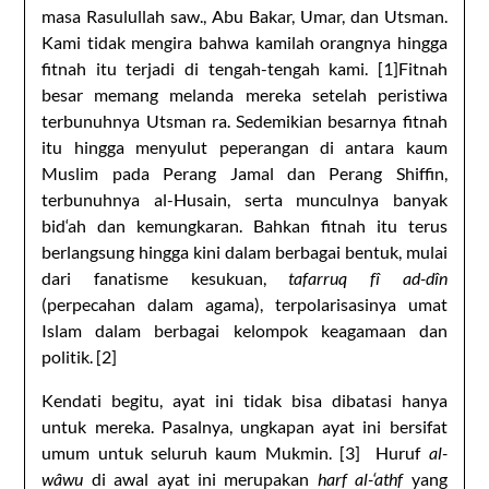
masa Rasulullah saw., Abu Bakar, Umar, dan Utsman.
Kami tidak mengira bahwa kamilah orangnya hingga
fitnah itu terjadi di tengah-tengah kami. [1]Fitnah
besar memang melanda mereka setelah peristiwa
terbunuhnya Utsman ra. Sedemikian besarnya fitnah
itu hingga menyulut peperangan di antara kaum
Muslim pada Perang Jamal dan Perang Shiffin,
terbunuhnya al-Husain, serta munculnya banyak
bid‘ah dan kemungkaran. Bahkan fitnah itu terus
berlangsung hingga kini dalam berbagai bentuk, mulai
dari fanatisme kesukuan,
tafarruq fî ad-dîn
(perpecahan dalam agama), terpolarisasinya umat
Islam dalam berbagai kelompok keagamaan dan
politik. [2]
Kendati begitu, ayat ini tidak bisa dibatasi hanya
untuk mereka. Pasalnya, ungkapan ayat ini bersifat
umum untuk seluruh kaum Mukmin. [3] Huruf
al-
wâwu
di awal ayat ini merupakan
harf al-‘athf
yang