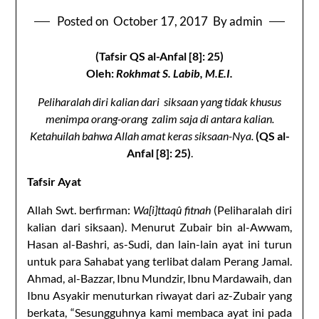
Posted on
October 17, 2017
By admin
(Tafsir QS al-Anfal [8]: 25)
Oleh:
Rokhmat S. Labib, M.E.I.
Peliharalah diri kalian dari siksaan yang tidak khusus
menimpa orang-orang zalim saja di antara kalian.
Ketahuilah bahwa Allah amat keras siksaan-Nya.
(QS al-
Anfal [8]: 25)
.
Tafsir Ayat
Allah Swt. berfirman:
Wa[i]ttaqû fitnah
(Peliharalah diri
kalian dari siksaan). Menurut Zubair bin al-Awwam,
Hasan al-Bashri, as-Sudi, dan lain-lain ayat ini turun
untuk para Sahabat yang terlibat dalam Perang Jamal.
Ahmad, al-Bazzar, Ibnu Mundzir, Ibnu Mardawaih, dan
Ibnu Asyakir menuturkan riwayat dari az-Zubair yang
berkata, “Sesungguhnya kami membaca ayat ini pada