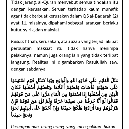
Tidak jarang, al-Quran menyebut semua tindakan itu
dengan kerusakan. Seruan terhadap kaum munafik
agar tidak berbuat kerusakan dalam QS al-Baqarah (2)
ayat 11, misalnya, dipahami sebagai larangan berlaku
kufur, syirik, dan maksiat.
Kedua
: fitnah, kerusakan, atau azab yang terjadi akibat
perbuatan maksiat itu tidak hanya menimpa
pelakunya, namun juga orang lain yang tidak terlibat
langsung. Realitas ini digambarkan Rasulullah saw.
dengan sabdanya:
مَثَلُ الْقَائِمِ عَلَى حُدُوْدِ اللهِ وَالْوَاقِعِ فِيْهَا كَمَثَلِ قَوْمٍ اسْتَهَمُوْا
عَلَى سَفِيْنَةِ فَأَصَابَ بَعْضُهُمْ أَعْلَاهَا وَبَعْضُهُمْ أَسْفَلَهَا فَكَانَ
الَّذِيْنَ فِيْ أَسْفَلَهَا إِذَا اسْتَقَوْا مِنَ الْمَاءِ مَرُّوا عَلَى مَنْ فَوْقَهُمْ
فَقَالُوْا لَوْ أَنَّا خَرَقْنَا ِفي نَصِيْبِنَا خَرْقًا وَلَمْ نُؤْذِ مَنْ فَوْقَنَا فَإِنْ
يَتْرُكُوْهُمْ وَمَا أَرَادُوْا هَلَكُوْا جَمِيْعًا وَإِنْ أَخَذُوْا عَلَى أَيِدِيْهِمْ نَجَوْا
وَنَجَوْا جَمِيْعاً
Perumpamaan orang-orang yang menegakkan hukum-