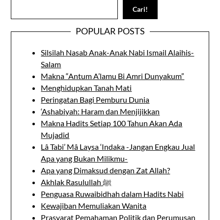
Search
Cari!
POPULAR POSTS
Silsilah Nasab Anak-Anak Nabi Ismail Alaihis-
Salam
Makna “Antum A’lamu Bi Amri Dunyakum”
Menghidupkan Tanah Mati
Peringatan Bagi Pemburu Dunia
‘Ashabiyah: Haram dan Menjijikkan
Makna Hadits Setiap 100 Tahun Akan Ada
Mujadid
Lâ Tabi’ Mâ Laysa ‘Indaka -Jangan Engkau Jual
Apa yang Bukan Milikmu-
Apa yang Dimaksud dengan Zat Allah?
Akhlak Rasulullah ﷺ
Penguasa Ruwaibidhah dalam Hadits Nabi
Kewajiban Memuliakan Wanita
Prasyarat Pemahaman Politik dan Perumusan