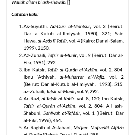
Wallâh a‘lam bi ash-shawâb.
[]
Catatan kaki:
As-Suyuthi,
Ad-Durr al-Mantsûr
, vol. 3 (Beirut:
Dar al-Kutub al-Ilmiyyah, 1990), 321; Said
Hawa,
al-Asâs fî Tafsîr
, vol. 4 (Kairo: Dar al-Salam,
1999), 2150.
Az-Zuhaili,
Tafsîr al-Munîr
, vol. 9 (Beirut: Dâr al-
Fikr, 1991), 292.
Ibn Katsir,
Tafsîr al-Qurân al-‘Azhîm
, vol. 2, 804;
Ibnu ‘Athiyah,
al-Muharrar al-Wajîz
, vol. 2
(Beirut: Dar al-Kutub al-Ilmiyyah, 1993), 515;
az-Zuhaili,
Tafsîr al-Munîr
, vol. 9, 292.
Ar-Razi,
al-Tafsîr al-Kabîr
, vol. 8, 120; Ibn Katsir,
Tafsîr al-Qurân al-‘Azhîm
, vol. 2, 804; Ali ash-
Shabuni,
Sahfwah at-Tafâsîr
, vol. 1 ((Beirut: Dar
al-Fikr, 1996), 464.
Ar-Raghib al-Asfahani,
Mu’jam Mufradât Alfâzh
al-Qur’ân
(Beirut: Dar al-Fikr, tt), 385