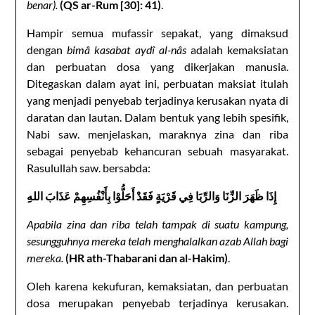
benar).
(QS ar-Rum [30]: 41)
.
Hampir semua mufassir sepakat, yang dimaksud
dengan
bimâ kasabat aydî al-nâs
adalah kemaksiatan
dan perbuatan dosa yang dikerjakan manusia.
Ditegaskan dalam ayat ini, perbuatan maksiat itulah
yang menjadi penyebab terjadinya kerusakan nyata di
daratan dan lautan. Dalam bentuk yang lebih spesifik,
Nabi saw. menjelaskan, maraknya zina dan riba
sebagai penyebab kehancuran sebuah masyarakat.
Rasulullah saw. bersabda:
إِذَا ظَهَرَ الزِّنَا وَالرِّبَا فِي قَرْيَةٍ فَقَدْ أَحَلُّوْا بِأَنْفُسِهِمْ عَذَابَ الله‏ِِ
Apabila zina dan riba telah tampak di suatu kampung,
sesungguhnya mereka telah menghalalkan azab Allah bagi
mereka.
(HR ath-Thabarani dan al-Hakim)
.
Oleh karena kekufuran, kemaksiatan, dan perbuatan
dosa merupakan penyebab terjadinya kerusakan.