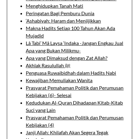
Menghidupkan Tanah Mati
Peringatan Bagi Pemburu Dunia
‘Ashabiyah: Haram dan Menjijikkan
Makna Hadits Setiap 100 Tahun Akan Ada
Mujadid
Lâ Tabi’ Mâ Laysa ‘Indaka -Jangan Engkau Jual
Apa yang Bukan Milikmu-
Apa yang Dimaksud dengan Zat Allah?
Akhlak Rasulullah ﷺ
Penguasa Ruwaibidhah dalam Hadits Nabi
Kewajiban Memuliakan Wanita
Prasyarat Pemahaman Politik dan Perumusan
Kebijakan (6)- Selesai
Kedudukan Al-Quran Dihadapan Kitab-Kitab
Suci yang Lain
Prasyarat Pemahaman Politik dan Perumusan
Kebijakan (4)
Janji Allah: Khilafah Akan Segera Tegak