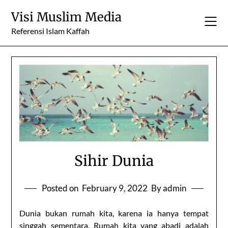
Skip
Visi Muslim Media
to
content
Referensi Islam Kaffah
Sihir Dunia
Posted on
February 9, 2022
By admin
Dunia bukan rumah kita, karena ia hanya tempat
singgah sementara. Rumah kita yang abadi adalah