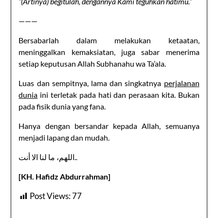
“(Artinya) begitulah, dengannya Kami teguhkan hatimu.”
———
Bersabarlah dalam melakukan ketaatan,
meninggalkan kemaksiatan, juga sabar menerima
setiap keputusan Allah Subhanahu wa Ta’ala.
Luas dan sempitnya, lama dan singkatnya
perjalanan
dunia
ini terletak pada hati dan perasaan kita. Bukan
pada fisik dunia yang fana.
Hanya dengan bersandar kepada Allah, semuanya
menjadi lapang dan mudah.
اللهم، ما لنا الا أنت..
[KH. Hafidz Abdurrahman]
Post Views:
77