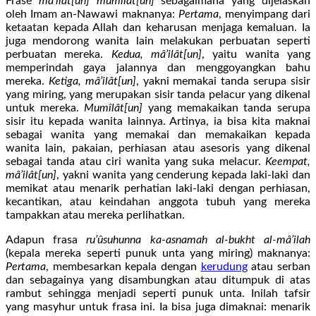
Frase
mâ’ilât[un] mumîlât[un]
sebagaimana yang dijelaskan
oleh Imam an-Nawawi maknanya:
Pertama
, menyimpang dari
ketaatan kepada Allah dan keharusan menjaga kemaluan. Ia
juga mendorong wanita lain melakukan perbuatan seperti
perbuatan mereka.
Kedua, mâ’ilât[un]
, yaitu wanita yang
memperindah gaya jalannya dan menggoyangkan bahu
mereka.
Ketiga, mâ’ilât[un]
, yakni memakai tanda serupa sisir
yang miring, yang merupakan sisir tanda pelacur yang dikenal
untuk mereka.
Mumîlât[un]
yang memakaikan tanda serupa
sisir itu kepada wanita lainnya. Artinya, ia bisa kita maknai
sebagai wanita yang memakai dan memakaikan kepada
wanita lain, pakaian, perhiasan atau asesoris yang dikenal
sebagai tanda atau ciri wanita yang suka melacur.
Keempat,
mâ’ilât[un]
, yakni wanita yang cenderung kepada laki-laki dan
memikat atau menarik perhatian laki-laki dengan perhiasan,
kecantikan, atau keindahan anggota tubuh yang mereka
tampakkan atau mereka perlihatkan.
Adapun frasa
ru’ûsuhunna ka-asnamah al-bukht al-mâ’ilah
(kepala mereka seperti punuk unta yang miring) maknanya:
Pertama
, membesarkan kepala dengan
kerudung
atau serban
dan sebagainya yang disambungkan atau ditumpuk di atas
rambut sehingga menjadi seperti punuk unta. Inilah tafsir
yang masyhur untuk frasa ini. Ia bisa juga dimaknai: menarik