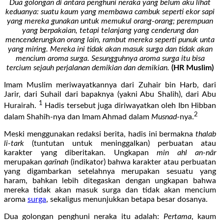
Dua golongan di antara penghuni neraka yang belum aku lihat
keduanya: suatu kaum yang membawa cambuk seperti ekor sapi
yang mereka gunakan untuk memukul orang-orang; perempuan
yang berpakaian, tetapi telanjang yang cenderung dan
mencenderungkan orang lain, rambut mereka seperti punuk unta
yang miring. Mereka ini tidak akan masuk surga dan tidak akan
mencium aroma surga. Sesungguhnya aroma surga itu bisa
tercium sejauh perjalanan demikian dan demikian.
(HR Muslim)
Imam Muslim meriwayatkannya dari Zuhair bin Harb, dari
Jarir, dari Suhail dari bapaknya (yakni Abu Shalih), dari Abu
1
Hurairah.
Hadis tersebut juga diriwayatkan oleh Ibn Hibban
2
dalam Shahîh-nya dan Imam Ahmad dalam
Musnad
-nya.
Meski menggunakan redaksi berita, hadis ini bermakna
thalab
li-tark
(tuntutan untuk meninggalkan) perbuatan atau
karakter yang diberitakan. Ungkapan
min ahl an-nâr
merupakan
qarînah
(indikator) bahwa karakter atau perbuatan
yang digambarkan setelahnya merupakan sesuatu yang
haram, bahkan lebih ditegaskan dengan ungkapan bahwa
mereka tidak akan masuk surga dan tidak akan mencium
aroma
surga
, sekaligus menunjukkan betapa besar dosanya.
Dua golongan penghuni neraka itu adalah:
Pertama
, kaum