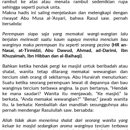
rambut ke atas atau menata rambut sedemikian rupa
sehingga seperti punuk unta.
Makna hadis ini saling menjelaskan dan melengkapi dengan
riwayat Abu Musa al-‘Asyari, bahwa Rasul saw. pernah
bersabda:
Perempuan siapa saja yang memakai wangi-wangian lalu
berjalan melewati suatu kaum supaya mereka mencium bau
wanginya maka perempuan itu seperti seorang pezina
(HR an-
Nasai, at-Tirmidzi, Abu Dawud, Ahmad, ad-Darimi, Ibn
Khuzaimah, Ibn Hibban dan al-Baihaqi)
.
Bahkan ketika hendak pergi ke masjid untuk beribadah atau
shalat, wanita tetap dilarang memakai wewangian dan
tercium oleh orang di sekitarnya. Abu Hurairah menuturkan:
Suatu ketika seorang perempuan lewat di depannya dan bau
wanginya tercium terbawa angina. Ia pun bertanya, “Hendak
ke mana saudari? Wanita itu menjawab, “Ke masjid.” Ia
berkata, “Anda memakai wewangian?” “Benar,” jawab wanita
itu. Ia berkata: Kembalilah dan mandilah sesungguhnya aku
pernah mendengar Rasulullah saw. bersabda:
Allah tidak akan menerima shalat dari seorang wanita yang
keluar ke masjid sedangkan aroma wanginya tercium terbawa