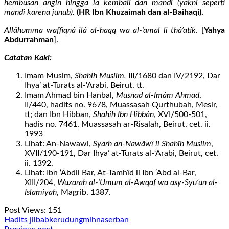
hembusan angin hingga ia kembali dan mandi (yakni seperti
mandi karena junub).
(HR Ibn Khuzaimah dan al-Baihaqi).
Allâhumma waffiqnâ ilâ al-haqq wa al-‘amal li thâ’atik
. [
Yahya
Abdurrahman
].
Catatan Kaki:
Imam Musim,
Shahih Muslim,
III/1680 dan IV/2192, Dar
Ihya’ at-Turats al-‘Arabi, Beirut. tt.
Imam Ahmad bin Hanbal,
Musnad al-Imâm Ahmad
,
II/440, hadits no. 9678, Muassasah Qurthubah, Mesir,
tt; dan Ibn Hibban,
Shahîh Ibn Hibbân
, XVI/500-501,
hadis no. 7461, Muassasah ar-Risalah, Beirut, cet. ii.
1993
Lihat: An-Nawawi,
Syarh an-Nawâwî li Shahîh Muslim
,
XVII/190-191, Dar Ihya’ at-Turats al-‘Arabi, Beirut, cet.
ii. 1392.
Lihat: Ibn ‘Abdil Bar, At-Tamhîd li Ibn ‘Abd al-Bar,
XIII/204,
Wuzarah al-‘Umum al-Awqaf wa asy-Syu’un al-
Islamiyah
, Magrib, 1387.
Post Views:
151
Hadits
jilbab
kerudung
mihna
serban