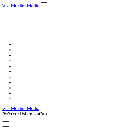
Skip
Visi Muslim Media
to
content
Visi Muslim Media
Referensi Islam Kaffah