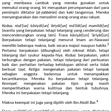
yang membawa cambuk yang mereka gunakan untuk
memukul orang-orang. Ini merupakan perumpamaan dari para
pemimpin diktator (
al-jabbârûn
) dan kaki tangannya. Mereka
menyengsarakan dan menzalimi orang-orang atau rakyat.
Kedua
,
nisâ'[un] kâsiyât[un] ‘âriyât[un] mâ’ilât[un] mumîlât[un]
(wanita yang berpakaian tetapi telanjang yang cenderung dan
mencenderungkan orang lain). Frase kâsiyât[un] ‘âriyât[un]
(berpakaian tetapi telanjang) menurut Imam an-Nawawi
3
memiliki beberapa makna, baik secara majazi maupun hakiki.
Pertama
: berpakaian (dibungkus) oleh nikmat Allah, tetapi
telanjang dari syukur kepada-Nya.
Kedua
: berpakaian, yakni
terbungkus dengan pakaian, tetapi telanjang dari perbuatan
baik dan perhatian terhadap kehidupan akhirat serta tidak
berbuat taat.
Ketiga
: mengenakan pakaian tetapi tampak
sebagian anggota badannya untuk menampakkan
kecantikannya. Mereka itu berpakaian tetapi telanjang.
Keempat
: mengenakan pakaian tipis yang masih
memperlihatkan warna kulitnya dan bentuk tubuhnya.
Mereka ini berpakaian tetapi telanjang.
4
Makna keempat ini juga yang dipilih oleh Ibn Abdil Bar.