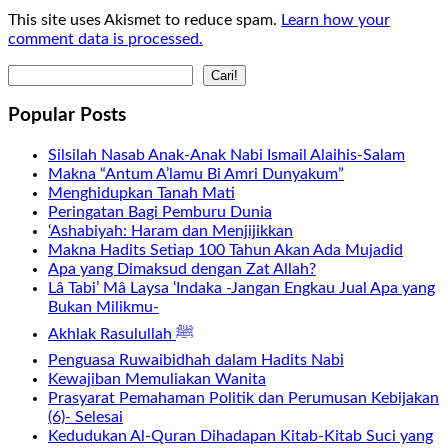
This site uses Akismet to reduce spam.
Learn how your
comment data is processed.
Search
Cari!
Popular Posts
Silsilah Nasab Anak-Anak Nabi Ismail Alaihis-Salam
Makna “Antum A’lamu Bi Amri Dunyakum”
Menghidupkan Tanah Mati
Peringatan Bagi Pemburu Dunia
‘Ashabiyah: Haram dan Menjijikkan
Makna Hadits Setiap 100 Tahun Akan Ada Mujadid
Apa yang Dimaksud dengan Zat Allah?
Lâ Tabi’ Mâ Laysa ‘Indaka -Jangan Engkau Jual Apa yang
Bukan Milikmu-
Akhlak Rasulullah ﷺ
Penguasa Ruwaibidhah dalam Hadits Nabi
Kewajiban Memuliakan Wanita
Prasyarat Pemahaman Politik dan Perumusan Kebijakan
(6)- Selesai
Kedudukan Al-Quran Dihadapan Kitab-Kitab Suci yang