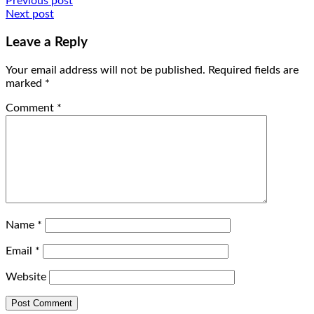
Post
Previous post
Next post
navigation
Leave a Reply
Your email address will not be published.
Required fields are
marked
*
Comment
*
Name
*
Email
*
Website