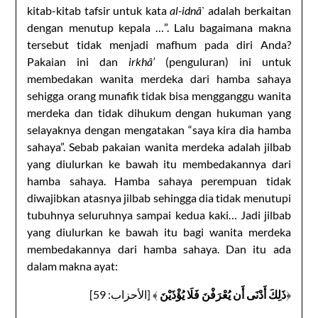
kitab-kitab tafsir untuk kata
al-idnâ`
adalah berkaitan
dengan menutup kepala …”. Lalu bagaimana makna
tersebut tidak menjadi mafhum pada diri Anda?
Pakaian ini dan
irkhâ’
(penguluran) ini untuk
membedakan wanita merdeka dari hamba sahaya
sehigga orang munafik tidak bisa mengganggu wanita
merdeka dan tidak dihukum dengan hukuman yang
selayaknya dengan mengatakan “saya kira dia hamba
sahaya”. Sebab pakaian wanita merdeka adalah jilbab
yang diulurkan ke bawah itu membedakannya dari
hamba sahaya. Hamba sahaya perempuan tidak
diwajibkan atasnya jilbab sehingga dia tidak menutupi
tubuhnya seluruhnya sampai kedua kaki… Jadi jilbab
yang diulurkan ke bawah itu bagi wanita merdeka
membedakannya dari hamba sahaya. Dan itu ada
dalam makna ayat:
﴾ [الأحزاب: 59]
ذَلِكَ أَدْنَى أَن يُعْرَفْنَ فَلَا يُؤْذَيْنَ
﴿