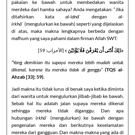
pakaian ke bawah untuk membedakan wanita
merdeka dari hamba sahaya? Anda mengatakan: “Jika
ditafsirkan kata
al-idnâ`
dengan
al-
irkhâ`
(mengulurkan ke bawah) seperti yang dijelaskan
di atas, maka makna lengkapnya berbeda dengan
mafhum yang saya pahami dalam firman Allah SWT:
﴾ [الأحزاب: 59]
ذَلِكَ أَدْنَى أَن يُعْرَفْنَ فَلَا يُؤْذَيْنَ
﴿
“Yang demikian itu supaya mereka lebih mudah untuk
dikenal, karena itu mereka tidak di ganggu”
(TQS al-
Ahzab [33]: 59).
Jadi makna itu tidak lurus di benak saya ketika diminta
dari wanita untuk mengulurkan jilbab-jibab ke bawah.
Sebab hal itu adalah jalan supaya mereka dikenal
sehingga mereka tidak diganggu. Dan apa
hubungan
irkhâ`
(mengulurkan) ke bawah dengan
pengenalan mereka dan berikutnya keselamatan
mereka dari gangguan. Dan makna-makna yang ada di