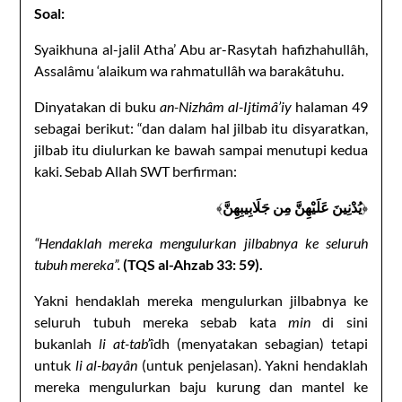
Soal:
Syaikhuna al-jalil Atha’ Abu ar-Rasytah hafizhahullâh,
Assalâmu ‘alaikum wa rahmatullâh wa barakâtuhu.
Dinyatakan di buku
an-Nizhâm al-Ijtimâ’iy
halaman 49
sebagai berikut: “dan dalam hal jilbab itu disyaratkan,
jilbab itu diulurkan ke bawah sampai menutupi kedua
kaki. Sebab Allah SWT berfirman:
﴾
يُدْنِينَ عَلَيْهِنَّ مِن جَلَابِيبِهِنَّ
﴿
“Hendaklah mereka mengulurkan jilbabnya ke seluruh
tubuh mereka”.
(
TQS al-Ahzab
33: 59)
.
Yakni hendaklah mereka mengulurkan jilbabnya ke
seluruh tubuh mereka sebab kata
min
di sini
bukanlah
li at-tab’
îdh (menyatakan sebagian) tetapi
untuk
li al-bayân
(untuk penjelasan). Yakni hendaklah
mereka mengulurkan baju kurung dan mantel ke