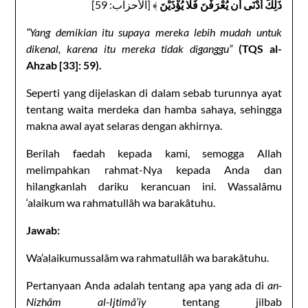
ذَلِكَ أَدْنَى أَن يُعْرَفْنَ فَلَا يُؤْذَيْنَ
﴾ [الأحزاب: 59]
“Yang demikian itu supaya mereka lebih mudah untuk
dikenal, karena itu mereka tidak diganggu”
(TQS al-
Ahzab [33]: 59).
Seperti yang dijelaskan di dalam sebab turunnya ayat
tentang waita merdeka dan hamba sahaya, sehingga
makna awal ayat selaras dengan akhirnya.
Berilah faedah kepada kami, semogga Allah
melimpahkan rahmat-Nya kepada Anda dan
hilangkanlah dariku kerancuan ini. Wassalâmu
‘alaikum wa rahmatullâh wa barakâtuhu.
Jawab:
Wa’alaikumussalâm wa rahmatullâh wa barakâtuhu.
Pertanyaan Anda adalah tentang apa yang ada di
an-
Nizhâm al-Ijtimâ’iy
tentang jilbab