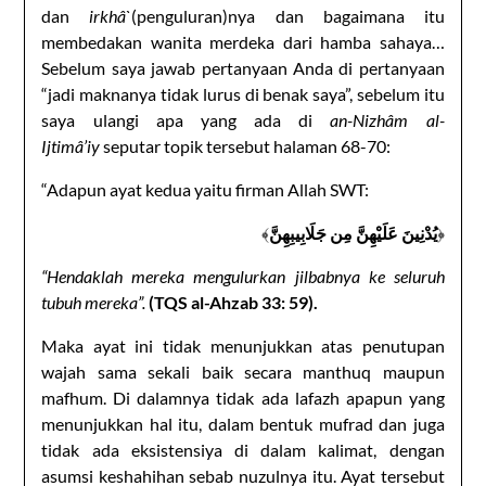
dan
irkhâ`
(penguluran)nya dan bagaimana itu
membedakan wanita merdeka dari hamba sahaya…
Sebelum saya jawab pertanyaan Anda di pertanyaan
“jadi maknanya tidak lurus di benak saya”, sebelum itu
saya ulangi apa yang ada di
an-Nizhâm al-
Ijtimâ’iy
seputar topik tersebut halaman 68-70:
“Adapun ayat kedua yaitu firman Allah SWT:
﴾
يُدْنِينَ عَلَيْهِنَّ مِن جَلَابِيبِهِنَّ
﴿
“Hendaklah mereka mengulurkan jilbabnya ke seluruh
tubuh mereka”.
(TQS al-Ahzab 33: 59).
Maka ayat ini tidak menunjukkan atas penutupan
wajah sama sekali baik secara manthuq maupun
mafhum. Di dalamnya tidak ada lafazh apapun yang
menunjukkan hal itu, dalam bentuk mufrad dan juga
tidak ada eksistensiya di dalam kalimat, dengan
asumsi keshahihan sebab nuzulnya itu. Ayat tersebut