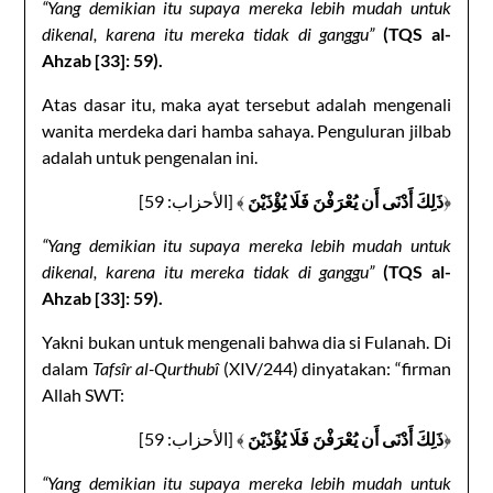
“Yang demikian itu supaya mereka lebih mudah untuk
dikenal, karena itu mereka tidak di ganggu”
(TQS al-
Ahzab [33]: 59).
Atas dasar itu, maka ayat tersebut adalah mengenali
wanita merdeka dari hamba sahaya. Penguluran jilbab
adalah untuk pengenalan ini.
﴾ [الأحزاب: 59]
ذَلِكَ أَدْنَى أَن يُعْرَفْنَ فَلَا يُؤْذَيْنَ
﴿
“Yang demikian itu supaya mereka lebih mudah untuk
dikenal, karena itu mereka tidak di ganggu”
(TQS al-
Ahzab [33]: 59).
Yakni bukan untuk mengenali bahwa dia si Fulanah. Di
dalam
Tafsîr al-Qurthubî
(XIV/244) dinyatakan: “firman
Allah SWT:
﴾ [الأحزاب: 59]
ذَلِكَ أَدْنَى أَن يُعْرَفْنَ فَلَا يُؤْذَيْنَ
﴿
“Yang demikian itu supaya mereka lebih mudah untuk