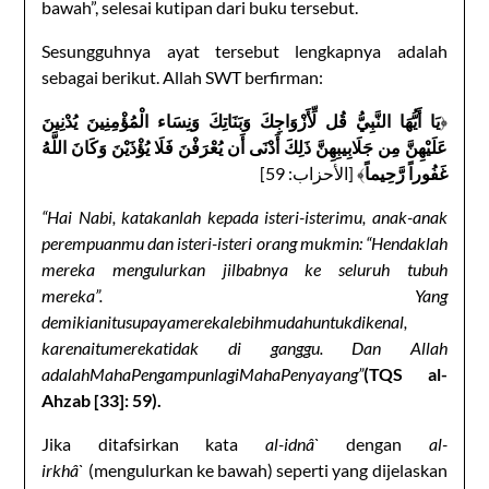
bawah”, selesai kutipan dari buku tersebut.
Sesungguhnya ayat tersebut lengkapnya adalah
sebagai berikut. Allah SWT berfirman:
يَا أَيُّهَا النَّبِيُّ قُل لِّأَزْوَاجِكَ وَبَنَاتِكَ وَنِسَاء الْمُؤْمِنِينَ يُدْنِينَ
﴿
عَلَيْهِنَّ مِن جَلَابِيبِهِنَّ ذَلِكَ أَدْنَى أَن يُعْرَفْنَ فَلَا يُؤْذَيْنَ وَكَانَ اللَّهُ
غَفُوراً رَّحِيماً
﴾ [الأحزاب: 59]
“Hai Nabi, katakanlah kepada isteri-isterimu, anak-anak
perempuanmu dan isteri-isteri orang mukmin: “Hendaklah
mereka mengulurkan jilbabnya ke seluruh tubuh
mereka”.
Yang
demikianitusupayamerekalebihmudahuntukdikenal,
karenaitumerekatidak di ganggu. Dan Allah
adalahMahaPengampunlagiMahaPenyayang
”
(
TQS al-
Ahzab [
33
]
: 59)
.
Jika ditafsirkan kata
al-idnâ`
dengan
al-
irkhâ`
(mengulurkan ke bawah) seperti yang dijelaskan