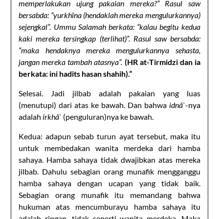
memperlakukan ujung pakaian mereka?” Rasul saw
bersabda: “yurkhîna (hendaklah mereka mengulurkannya)
sejengkal”. Ummu Salamah berkata: “kalau begitu kedua
kaki mereka tersingkap (terlihat)”. Rasul saw bersabda:
“maka hendaknya mereka mengulurkannya sehasta,
jangan mereka tambah atasnya”.
(HR at-Tirmidzi dan ia
berkata: ini hadits hasan shahih).”
Selesai. Jadi jilbab adalah pakaian yang luas
(menutupi) dari atas ke bawah. Dan bahwa
idnâ`
-nya
adalah
irkhâ`
(penguluran)nya ke bawah.
Kedua: adapun sebab turun ayat tersebut, maka itu
untuk membedakan wanita merdeka dari hamba
sahaya. Hamba sahaya tidak dwajibkan atas mereka
jilbab. Dahulu sebagian orang munafik mengganggu
hamba sahaya dengan ucapan yang tidak baik.
Sebagian orang munafik itu memandang bahwa
hukuman atas mencumburayu hamba sahaya itu
adalah ringan, tidak seperti wanita merdeka. Maka