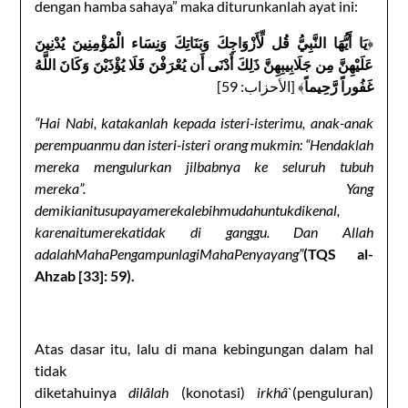
dengan hamba sahaya” maka diturunkanlah ayat ini:
يَا أَيُّهَا النَّبِيُّ قُل لِّأَزْوَاجِكَ وَبَنَاتِكَ وَنِسَاء الْمُؤْمِنِينَ يُدْنِينَ
﴿
عَلَيْهِنَّ مِن جَلَابِيبِهِنَّ ذَلِكَ أَدْنَى أَن يُعْرَفْنَ فَلَا يُؤْذَيْنَ وَكَانَ اللَّهُ
غَفُوراً رَّحِيماً
﴾ [الأحزاب: 59]
“Hai Nabi, katakanlah kepada isteri-isterimu, anak-anak
perempuanmu dan isteri-isteri orang mukmin: “Hendaklah
mereka mengulurkan jilbabnya ke seluruh tubuh
mereka”.
Yang
demikianitusupayamerekalebihmudahuntukdikenal,
karenaitumerekatidak di ganggu. Dan Allah
adalahMahaPengampunlagiMahaPenyayang
”
(
TQS al-
Ahzab [
33
]
: 59)
.
Atas dasar itu, lalu di mana kebingungan dalam hal
tidak
diketahuinya
dilâlah
(konotasi)
irkhâ`
(penguluran)