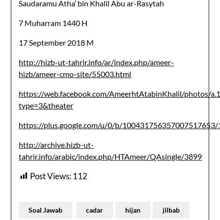
Saudaramu Atha’ bin Khalil Abu ar-Rasytah
7 Muharram 1440 H
17 September 2018 M
http://hizb-ut-tahrir.info/ar/index.php/ameer-
hizb/ameer-cmo-site/55003.html
https://web.facebook.com/AmeerhtAtabinKhalil/photos
type=3&theater
https://plus.google.com/u/0/b/1004317563570075176
http://archive.hizb-ut-
tahrir.info/arabic/index.php/HTAmeer/QAsingle/3899
Post Views:
112
Soal Jawab
cadar
hijan
jilbab