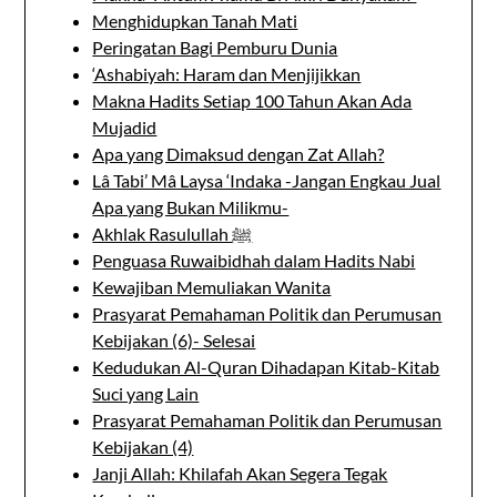
Menghidupkan Tanah Mati
Peringatan Bagi Pemburu Dunia
‘Ashabiyah: Haram dan Menjijikkan
Makna Hadits Setiap 100 Tahun Akan Ada
Mujadid
Apa yang Dimaksud dengan Zat Allah?
Lâ Tabi’ Mâ Laysa ‘Indaka -Jangan Engkau Jual
Apa yang Bukan Milikmu-
Akhlak Rasulullah ﷺ
Penguasa Ruwaibidhah dalam Hadits Nabi
Kewajiban Memuliakan Wanita
Prasyarat Pemahaman Politik dan Perumusan
Kebijakan (6)- Selesai
Kedudukan Al-Quran Dihadapan Kitab-Kitab
Suci yang Lain
Prasyarat Pemahaman Politik dan Perumusan
Kebijakan (4)
Janji Allah: Khilafah Akan Segera Tegak