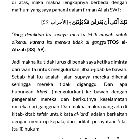
di atas, maka makna lengkapnya berbeda dengan
mafhum yang saya pahami dalam firman Allah SWT:
ذَلِكَ أَدْنَى أَن يُعْرَفْنَ فَلَا يُؤْذَيْنَ
﴾ [الأحزاب: 59]
“Yang demikian itu supaya mereka lebih mudah untuk
dikenal, karena itu mereka tidak di ganggu”
(TQS al-
Ahzab [33]: 59).
Jadi makna itu tidak lurus di benak saya ketika diminta
dari wanita untuk mengulurkan jilbab-jibab ke bawah.
Sebab hal itu adalah jalan supaya mereka dikenal
sehingga mereka tidak diganggu. Dan apa
hubungan
irkhâ`
(mengulurkan) ke bawah dengan
pengenalan mereka dan berikutnya keselamatan
mereka dari gangguan. Dan makna-makna yang ada di
kitab-kitab tafsir untuk kata
al-idnâ`
adalah berkaitan
dengan menutup kepala, dan jadilah pernyataan ‘illat
(ta’lîl) hukum: