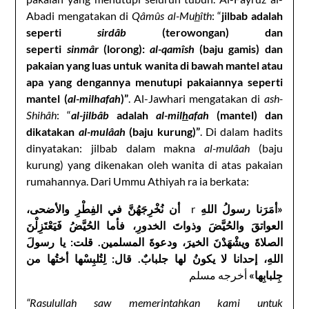
Abadi mengatakan di
Qâmûs al-Mu
h
îth
: “
jilbab adalah
seperti
sirdâb
(terowongan) dan
seperti
sinmâr
(lorong):
al-qamîsh
(baju gamis) dan
pakaian yang luas untuk wanita di bawah mantel atau
apa yang dengannya menutupi pakaiannya seperti
mantel (
al-milhafah
)”
. Al-Jawhari mengatakan di
ash-
Shihâh
: “
al-jilbâb
adalah
al-mil
h
afah
(mantel) dan
dikatakan
al-mulâah
(baju kurung)”
. Di dalam hadits
dinyatakan: jilbab dalam makna
al-mulâah
(baju
kurung) yang dikenakan oleh wanita di atas pakaian
rumahannya. Dari Ummu Athiyah ra ia berkata:
أن نُخْرِجَهُنَّ في الفِطْرِ والأضحى،
r
«أمَرَنا رسولُ اللهِ
العواتقَ والحُيَّضَ وذواتَ الخدورِ، فأما الحُيَّضُ فَيَعْتَزِلْنَ
الصلاةَ ويشْهَدْنَ الخيرَ، ودعوةَ المسلمين. قلت: يا رسولَ
اللهِ، إحدانا لا يكونُ لها جلبابٌ. قال: لِتُلبِسْها أختُها من
جِلبابِها»
أخرجه مسلم
“Rasulullah saw memerintahkan kami untuk