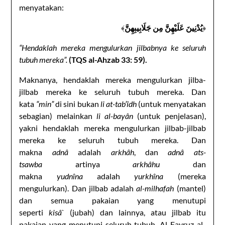
menyatakan:
﴾
يُدْنِينَ عَلَيْهِنَّ مِن جَلَابِيبِهِنَّ
﴿
“Hendaklah mereka mengulurkan jilbabnya ke seluruh
tubuh mereka”.
(TQS al-Ahzab 33: 59).
Maknanya, hendaklah mereka mengulurkan jilba-
jilbab mereka ke seluruh tubuh mereka. Dan
kata
“min”
di sini bukan
li at-tab’îdh
(untuk menyatakan
sebagian) melainkan
li al-bayân
(untuk penjelasan),
yakni hendaklah mereka mengulurkan jilbab-jilbab
mereka ke seluruh tubuh mereka. Dan
makna
adnâ
adalah
arkhâh
, dan
adnâ ats-
tsawba
artinya
arkhâhu
dan
makna
yudnîna
adalah
yurkhîna
(mereka
mengulurkan). Dan jilbab adalah
al-milhafah
(mantel)
dan semua pakaian yang menutupi
seperti
kisâ`
(jubah) dan lainnya, atau jilbab itu
pakaian yang menutupi seluruh tubuh. Al-Fayruz al-