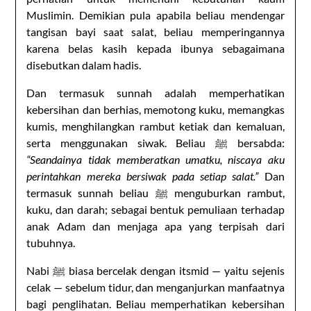
Muslimin. Demikian pula apabila beliau mendengar
tangisan bayi saat salat, beliau memperingannya
karena belas kasih kepada ibunya sebagaimana
disebutkan dalam hadis.
Dan termasuk sunnah adalah memperhatikan
kebersihan dan berhias, memotong kuku, memangkas
kumis, menghilangkan rambut ketiak dan kemaluan,
serta menggunakan siwak. Beliau ﷺ bersabda:
“Seandainya tidak memberatkan umatku, niscaya aku
perintahkan mereka bersiwak pada setiap salat.”
Dan
termasuk sunnah beliau ﷺ menguburkan rambut,
kuku, dan darah; sebagai bentuk pemuliaan terhadap
anak Adam dan menjaga apa yang terpisah dari
tubuhnya.
Nabi ﷺ biasa bercelak dengan itsmid — yaitu sejenis
celak — sebelum tidur, dan menganjurkan manfaatnya
bagi penglihatan. Beliau memperhatikan kebersihan