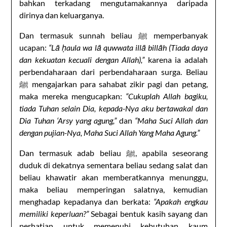
bahkan terkadang mengutamakannya daripada
dirinya dan keluarganya.
Dan termasuk sunnah beliau ﷺ memperbanyak
ucapan:
“Lā ḥaula wa lā quwwata illā billāh (Tiada daya
dan kekuatan kecuali dengan Allah),”
karena ia adalah
perbendaharaan dari perbendaharaan surga. Beliau
ﷺ mengajarkan para sahabat zikir pagi dan petang,
maka mereka mengucapkan:
“Cukuplah Allah bagiku,
tiada Tuhan selain Dia, kepada-Nya aku bertawakal dan
Dia Tuhan ‘Arsy yang agung,”
dan
“Maha Suci Allah dan
dengan pujian-Nya, Maha Suci Allah Yang Maha Agung.”
Dan termasuk adab beliau ﷺ, apabila seseorang
duduk di dekatnya sementara beliau sedang salat dan
beliau khawatir akan memberatkannya menunggu,
maka beliau memperingan salatnya, kemudian
menghadap kepadanya dan berkata:
“Apakah engkau
memiliki keperluan?”
Sebagai bentuk kasih sayang dan
perhatian untuk memenuhi kebutuhan kaum