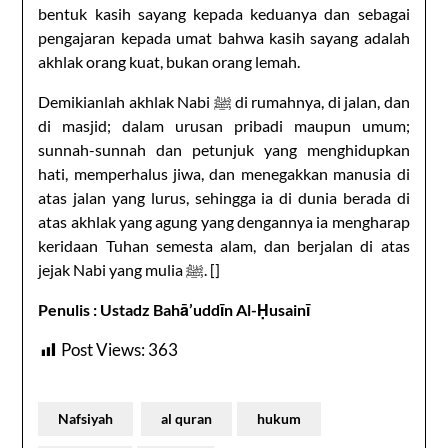
bentuk kasih sayang kepada keduanya dan sebagai
pengajaran kepada umat bahwa kasih sayang adalah
akhlak orang kuat, bukan orang lemah.
Demikianlah akhlak Nabi ﷺ di rumahnya, di jalan, dan
di masjid; dalam urusan pribadi maupun umum;
sunnah-sunnah dan petunjuk yang menghidupkan
hati, memperhalus jiwa, dan menegakkan manusia di
atas jalan yang lurus, sehingga ia di dunia berada di
atas akhlak yang agung yang dengannya ia mengharap
keridaan Tuhan semesta alam, dan berjalan di atas
jejak Nabi yang mulia ﷺ. []
Penulis : Ustadz Bahā’uddīn Al-Ḥusainī
Post Views:
363
Nafsiyah
al quran
hukum