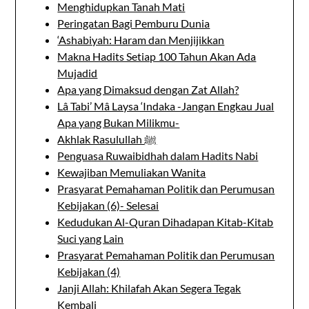
Menghidupkan Tanah Mati
Peringatan Bagi Pemburu Dunia
‘Ashabiyah: Haram dan Menjijikkan
Makna Hadits Setiap 100 Tahun Akan Ada
Mujadid
Apa yang Dimaksud dengan Zat Allah?
Lâ Tabi’ Mâ Laysa ‘Indaka -Jangan Engkau Jual
Apa yang Bukan Milikmu-
Akhlak Rasulullah ﷺ
Penguasa Ruwaibidhah dalam Hadits Nabi
Kewajiban Memuliakan Wanita
Prasyarat Pemahaman Politik dan Perumusan
Kebijakan (6)- Selesai
Kedudukan Al-Quran Dihadapan Kitab-Kitab
Suci yang Lain
Prasyarat Pemahaman Politik dan Perumusan
Kebijakan (4)
Janji Allah: Khilafah Akan Segera Tegak
Kembali