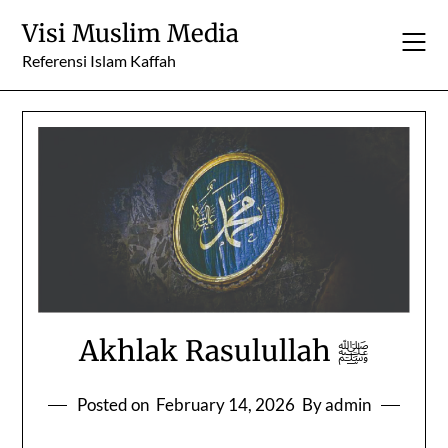
Skip
Visi Muslim Media
to
content
Referensi Islam Kaffah
Akhlak Rasulullah ﷺ
Posted on
February 14, 2026
By admin