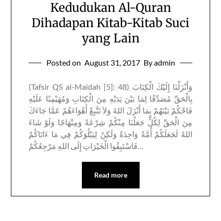
Kedudukan Al-Quran
Dihadapan Kitab-Kitab Suci
yang Lain
Posted on
August 31, 2017
By admin
(Tafsir QS al-Maidah [5]: 48) وَأَنْزَلْنَا إِلَيْكَ الْكِتَابَ
بِالْحَقِّ مُصَدِّقًا لِمَا بَيْنَ يَدَيْهِ مِنَ الْكِتَابِ وَمُهَيْمِنًا عَلَيْهِ
فَاحْكُمْ بَيْنَهُمْ بِمَا أَنْزَلَ اللهُ وَلاَ تَتَّبِعْ أَهْوَاءَهُمْ عَمَّا جَاءَكَ
مِنَ الْحَقِّ لِكُلٍّ جَعَلْنَا مِنْكُمْ شِرْعَةً وَمِنْهَاجًا وَلَوْ شَاءَ
اللهُ لَجَعَلَكُمْ أُمَّةً وَاحِدَةً وَلَكِنْ لِيَبْلُوَكُمْ فِي مَا ءَاتَاكُمْ
فَاسْتَبِقُوا الْخَيْرَاتِ إِلَى اللهِ مَرْجِعُكُمْ…
Read more