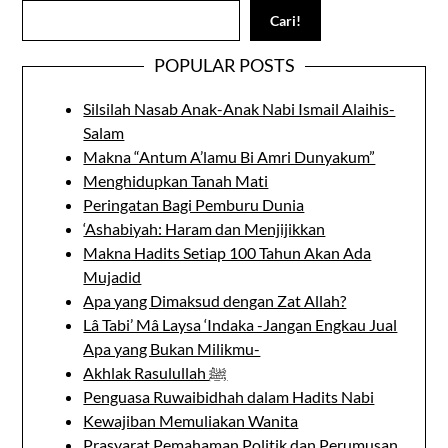
Search
Cari!
POPULAR POSTS
Silsilah Nasab Anak-Anak Nabi Ismail Alaihis-
Salam
Makna “Antum A’lamu Bi Amri Dunyakum”
Menghidupkan Tanah Mati
Peringatan Bagi Pemburu Dunia
‘Ashabiyah: Haram dan Menjijikkan
Makna Hadits Setiap 100 Tahun Akan Ada
Mujadid
Apa yang Dimaksud dengan Zat Allah?
Lâ Tabi’ Mâ Laysa ‘Indaka -Jangan Engkau Jual
Apa yang Bukan Milikmu-
Akhlak Rasulullah ﷺ
Penguasa Ruwaibidhah dalam Hadits Nabi
Kewajiban Memuliakan Wanita
Prasyarat Pemahaman Politik dan Perumusan