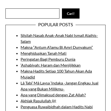
Search
Cari!
POPULAR POSTS
Silsilah Nasab Anak-Anak Nabi Ismail Alaihis-
Salam
Makna “Antum A’lamu Bi Amri Dunyakum”
Menghidupkan Tanah Mati
Peringatan Bagi Pemburu Dunia
‘Ashabiyah: Haram dan Menjijikkan
Makna Hadits Setiap 100 Tahun Akan Ada
Mujadid
Lâ Tabi’ Mâ Laysa ‘Indaka -Jangan Engkau Jual
Apa yang Bukan Milikmu-
Apa yang Dimaksud dengan Zat Allah?
Akhlak Rasulullah ﷺ
Penguasa Ruwaibidhah dalam Hadits Nabi