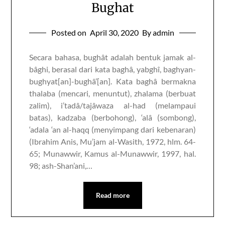
Bughat
Posted on
April 30, 2020
By admin
Secara bahasa, bughât adalah bentuk jamak al-
bâghi, berasal dari kata baghâ, yabghî, baghyan-
bughyat[an]-bughâ’[an]. Kata baghâ bermakna
thalaba (mencari, menuntut), zhalama (berbuat
zalim), i’tadâ/tajâwaza al-had (melampaui
batas), kadzaba (berbohong), ‘alâ (sombong),
‘adala ‘an al-haqq (menyimpang dari kebenaran)
(Ibrahim Anis, Mu’jam al-Wasith, 1972, hlm. 64-
65; Munawwir, Kamus al-Munawwir, 1997, hal.
98; ash-Shan’ani,…
Read more