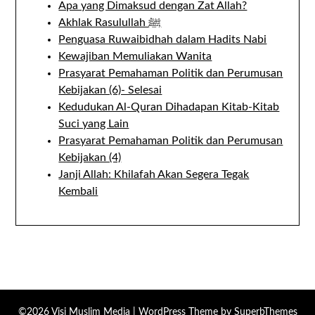
Apa yang Dimaksud dengan Zat Allah?
Akhlak Rasulullah ﷺ
Penguasa Ruwaibidhah dalam Hadits Nabi
Kewajiban Memuliakan Wanita
Prasyarat Pemahaman Politik dan Perumusan
Kebijakan (6)- Selesai
Kedudukan Al-Quran Dihadapan Kitab-Kitab
Suci yang Lain
Prasyarat Pemahaman Politik dan Perumusan
Kebijakan (4)
Janji Allah: Khilafah Akan Segera Tegak
Kembali
©2026 Visi Muslim Media
| WordPress Theme by
SuperbThemes