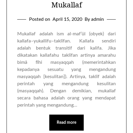
Mukallaf
Posted on
April 15, 2020
By admin
Mukallaf adalah ism al-maf’ûl (obyek) dari
kallafa–yukallifu–taklîfan. Kallafa sendiri
adalah bentuk transitif dari kalifa. Jika
dikatakan kallafahu taklîfan artinya amarahu
bimâ fîhi masyaqqah (memerintahkan
kepadanya sesuatu yang mengandung
masyaqqah [kesulitan]). Artinya, taklîf adalah
perintah yang mengandung kesulitan
(masyaqqah). Dengan demikian, mukallaf
secara bahasa adalah orang yang mendapat
perintah yang mengandung…
Read more