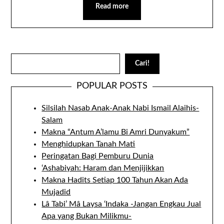
Read more
Search
Cari!
POPULAR POSTS
Silsilah Nasab Anak-Anak Nabi Ismail Alaihis-
Salam
Makna “Antum A’lamu Bi Amri Dunyakum”
Menghidupkan Tanah Mati
Peringatan Bagi Pemburu Dunia
‘Ashabiyah: Haram dan Menjijikkan
Makna Hadits Setiap 100 Tahun Akan Ada
Mujadid
Lâ Tabi’ Mâ Laysa ‘Indaka -Jangan Engkau Jual
Apa yang Bukan Milikmu-