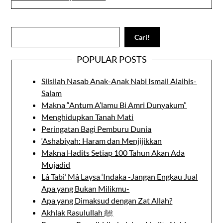
Search
Cari!
POPULAR POSTS
Silsilah Nasab Anak-Anak Nabi Ismail Alaihis-
Salam
Makna “Antum A’lamu Bi Amri Dunyakum”
Menghidupkan Tanah Mati
Peringatan Bagi Pemburu Dunia
‘Ashabiyah: Haram dan Menjijikkan
Makna Hadits Setiap 100 Tahun Akan Ada
Mujadid
Lâ Tabi’ Mâ Laysa ‘Indaka -Jangan Engkau Jual
Apa yang Bukan Milikmu-
Apa yang Dimaksud dengan Zat Allah?
Akhlak Rasulullah ﷺ