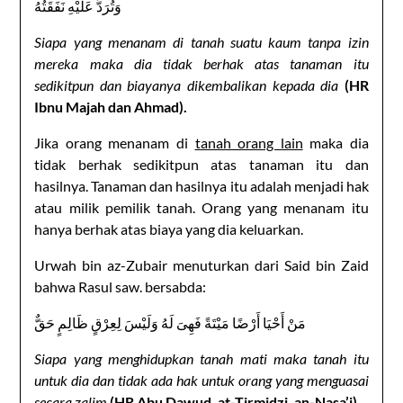
وَتُرَدُّ عَلَيْهِ نَفَقَتُهُ
Siapa yang menanam di tanah suatu kaum tanpa izin
mereka maka dia tidak berhak atas tanaman itu
sedikitpun dan biayanya dikembalikan kepada dia
(HR
Ibnu Majah dan Ahmad).
Jika orang menanam di
tanah orang lain
maka dia
tidak berhak sedikitpun atas tanaman itu dan
hasilnya. Tanaman dan hasilnya itu adalah menjadi hak
atau milik pemilik tanah. Orang yang menanam itu
hanya berhak atas biaya yang dia keluarkan.
Urwah bin az-Zubair menuturkan dari Said bin Zaid
bahwa Rasul saw. bersabda:
مَنْ أَحْيَا أَرْضًا مَيْتَةً فَهِىَ لَهُ وَلَيْسَ لِعِرْقٍ ظَالِمٍ حَقٌّ
Siapa yang menghidupkan tanah mati maka tanah itu
untuk dia dan tidak ada hak untuk orang yang menguasai
secara zalim
(HR Abu Dawud, at-Tirmidzi, an-Nasa’i).