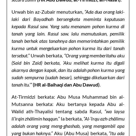
Urwah bin az-Zubair menuturkan,
“Ada dua orang laki-
laki dari Bayadhah bersengketa meminta keputusan
kepada Rasul saw. Yang satu menanam pohon kurma di
tanah yang lain. Rasul saw. lalu memutuskan, pemilik
tanah berhak atas tanahnya dan memerintahkan pemilik
kurma untuk mengeluarkan pohon kurma itu dari tanah
tersebut.”
Urwah berkata,
“Orang yang memberitahu aku
(Said bin Zaid) berkata, ‘Aku melihat kurma itu digali
akarnya dengan kapak, dan itu adalah pohon kurma yang
sudah sempurna (sudah besar), sehingga dikeluarkan dari
tanah itu.’”
(HR al-Baihaqi dan Abu Dawud)
.
At-Tirmidzi berkata: Abu Musa Muhammad bin al-
Mutsanna berkata: Aku bertanya kepada Abu al-
Walid ath-Thayalisi tentang sabda Rasul,
“wa laysa
li’irqin zhâlimin haqqun.”
Ia berkata,
“Al-‘Irqu azh-zhâlimu
adalah orang yang meng-ghashab, yang mengambil apa
yang bukan haknya.”
Aku (Abu Musa) berkata,
“Itu ada