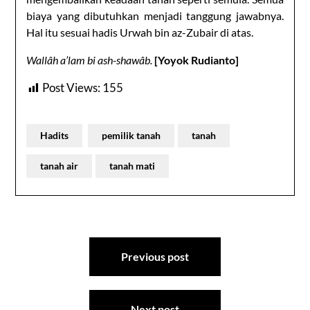
biaya yang dibutuhkan menjadi tanggung jawabnya.
Hal itu sesuai hadis Urwah bin az-Zubair di atas.
Wallâh a’lam bi ash-shawâb.
[Yoyok Rudianto]
Post Views:
155
Hadits
pemilik tanah
tanah
tanah air
tanah mati
Post
Previous post
navigation
Next post