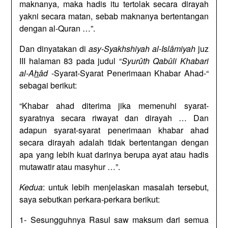
maknanya, maka hadis itu tertolak secara dirayah
yakni secara matan, sebab maknanya bertentangan
dengan al-Quran …”.
Dan dinyatakan di
asy-Syakhshiyah al-Islâmiyah
juz
III halaman 83 pada judul “
Syurûth Qabûli Khabari
al-A
h
âd
-Syarat-Syarat Penerimaan Khabar Ahad-“
sebagai berikut:
“Khabar ahad diterima jika memenuhi syarat-
syaratnya secara riwayat dan dirayah … Dan
adapun syarat-syarat penerimaan khabar ahad
secara dirayah adalah tidak bertentangan dengan
apa yang lebih kuat darinya berupa ayat atau hadis
mutawatir atau masyhur …”.
Kedua
: untuk lebih menjelaskan masalah tersebut,
saya sebutkan perkara-perkara berikut:
1- Sesungguhnya Rasul saw maksum dari semua