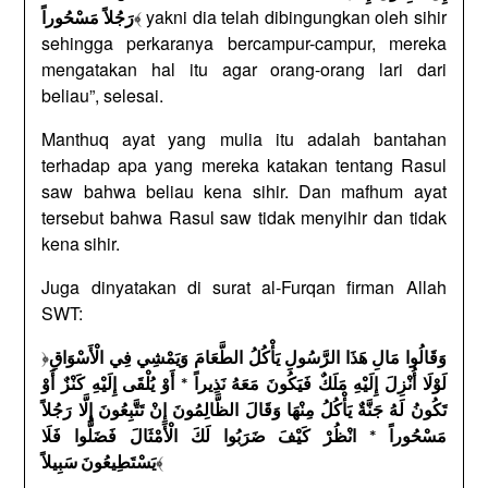
﴾ yakni dia telah dibingungkan oleh sihir
رَجُلاً مَسْحُوراً
sehingga perkaranya bercampur-campur, mereka
mengatakan hal itu agar orang-orang lari dari
beliau”, selesai.
Manthuq ayat yang mulia itu adalah bantahan
terhadap apa yang mereka katakan tentang Rasul
saw bahwa beliau kena sihir. Dan mafhum ayat
tersebut bahwa Rasul saw tidak menyihir dan tidak
kena sihir.
Juga dinyatakan di surat al-Furqan firman Allah
SWT:
﴿
وَقَالُوا مَالِ هَذَا الرَّسُولِ يَأْكُلُ الطَّعَامَ وَيَمْشِي فِي الْأَسْوَاقِ
لَوْلَا أُنْزِلَ إِلَيْهِ مَلَكٌ فَيَكُونَ مَعَهُ نَذِيراً * أَوْ يُلْقَى إِلَيْهِ كَنْزٌ أَوْ
تَكُونُ لَهُ جَنَّةٌ يَأْكُلُ مِنْهَا وَقَالَ الظَّالِمُونَ إِنْ تَتَّبِعُونَ إِلَّا رَجُلاً
مَسْحُوراً * انْظُرْ كَيْفَ ضَرَبُوا لَكَ الْأَمْثَالَ فَضَلُّوا فَلَا
﴾
يَسْتَطِيعُونَ سَبِيلاً