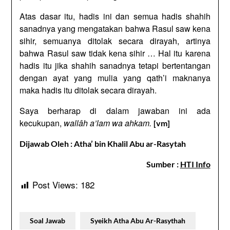
Atas dasar itu, hadis ini dan semua hadis shahih
sanadnya yang mengatakan bahwa Rasul saw kena
sihir, semuanya ditolak secara dirayah, artinya
bahwa Rasul saw tidak kena sihir … Hal itu karena
hadis itu jika shahih sanadnya tetapi bertentangan
dengan ayat yang mulia yang qath’i maknanya
maka hadis itu ditolak secara dirayah.
Saya berharap di dalam jawaban ini ada
kecukupan,
wallâh a’lam wa ahkam.
[vm]
Dijawab Oleh :
Atha’ bin Khalil Abu ar-Rasytah
Sumber :
HTI Info
Post Views:
182
Soal Jawab
Syeikh Atha Abu Ar-Rasythah