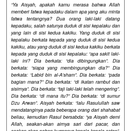
“Ya Aisyah, apakah kamu merasa bahwa Allah
memberi fatwa kepadaku dalam apa yang aku minta
fatwa tentangnya? Dua orang laki-laki datang
kepadaku, salah satunya duduk di sisi kepalaku dan
yang lain di sisi kedua kakiku. Yang duduk di sisi
kepalaku berkata kepada yang duduk di sisi kedua
kakiku, atau yang duduk di sisi kedua kakiku berkata
kepada yang duduk di sisi kepalaku: “apa sakit laki-
laki ini? Dia berkata: “dia dibingungkan”. Dia
berkata: “siapa yang membingungkan dia?” Dia
berkata: “Labid bin al-A’sham”. Dia berkata: “pada
bagian mana?” Dia berkata: “di ikatan rambut dan
sisirnya”. Dia berkata: “taji laki-laki telah mengering”.
Dia berkata: “di mana itu?” Dia berkata: “di sumur
Dzu Arwan”. Aisyah berkata: “lalu Rasulullah saw
mendatanginya pada beberapa orang dari shahabat
beliau, kemudian Rasul bersabda: “ya Aisyah demi
Allah, seakan-akan airnya sari dari pacar, dan
seakan-akan pohon kurmanya kepala-kepala setan”.