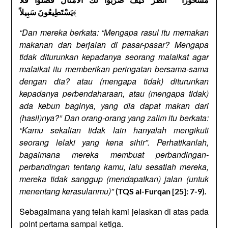
﴾
يَسْتَطِيعُونَ سَبِيلاً
“Dan mereka berkata: “Mengapa rasul itu memakan
makanan dan berjalan di pasar-pasar? Mengapa
tidak diturunkan kepadanya seorang malaikat agar
malaikat itu memberikan peringatan bersama-sama
dengan dia? atau (mengapa tidak) diturunkan
kepadanya perbendaharaan, atau (mengapa tidak)
ada kebun baginya, yang dia dapat makan dari
(hasil)nya?” Dan orang-orang yang zalim itu berkata:
“Kamu sekalian tidak lain hanyalah mengikuti
seorang lelaki yang kena sihir”. Perhatikanlah,
bagaimana mereka membuat perbandingan-
perbandingan tentang kamu, lalu sesatlah mereka,
mereka tidak sanggup (mendapatkan) jalan (untuk
menentang kerasulanmu)”
(TQS al-Furqan [25]: 7-9).
Sebagaimana yang telah kami jelaskan di atas pada
point pertama sampai ketiga.