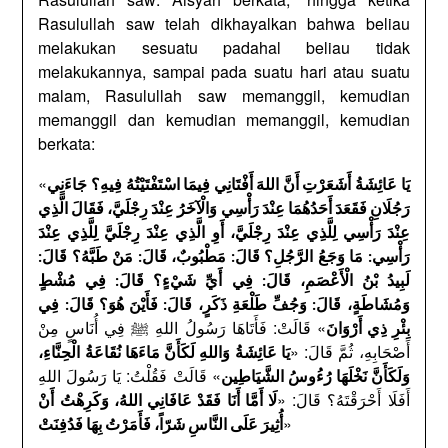
Rasulullah saw telah dikhayalkan bahwa beliau
melakukan sesuatu padahal beliau tidak
melakukannya, sampai pada suatu hari atau suatu
malam, Rasulullah saw memanggil, kemudian
memanggil dan kemudian memanggil, kemudian
berkata:
«
يَا عَائِشَةُ أَشَعَرْتِ أَنَّ اللهَ أَفْتَانِي فِيمَا اسْتَفْتَيْتُهُ فِيهِ؟ جَاءَنِي
رَجُلَانِ فَقَعَدَ أَحَدُهُمَا عِنْدَ رَأْسِي وَالْآخَرُ عِنْدَ رِجْلَيَّ، فَقَالَ الَّذِي
عِنْدَ رَأْسِي لِلَّذِي عِنْدَ رِجْلَيَّ، أَوِ الَّذِي عِنْدَ رِجْلَيَّ لِلَّذِي عِنْدَ
رَأْسِي: مَا وَجَعُ الرَّجُلِ؟ قَالَ: مَطْبُوبٌ، قَالَ: مَنْ طَبَّهُ؟ قَالَ:
لَبِيدُ بْنُ الْأَعْصَمِ، قَالَ: فِي أَيِّ شَيْءٍ؟ قَالَ: فِي مُشْطٍ
وَمُشَاطَةٍ، قَالَ: وَجُفِّ طَلْعَةِ ذَكَرٍ، قَالَ: فَأَيْنَ هُوَ؟ قَالَ: فِي
» قَالَتْ: فَأَتَاهَا رَسُولُ اللهِ ﷺ فِي أُنَاسٍ مِنْ
بِئْرِ ذِي أَرْوَانَ
أَصْحَابِهِ، ثُمَّ قَالَ: «
يَا عَائِشَةُ وَاللهِ لَكَأَنَّ مَاءَهَا نُقَاعَةُ الْحِنَّاءِ،
» قَالَتْ فَقُلْتُ: يَا رَسُولَ اللهِ
وَلَكَأَنَّ نَخْلَهَا رُءُوسُ الشَّيَاطِين
أَفَلَا أَحْرَقْتَهُ؟ قَالَ: «
لَا أَمَّا أَنَا فَقَدْ عَافَانِي اللهُ، وَكَرِهْتُ أَنْ
»
أُثِيرَ عَلَى النَّاسِ شَرّاً، فَأَمَرْتُ بِهَا فَدُفِنَتْ