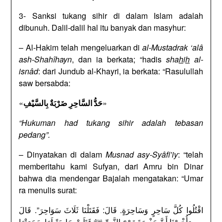
3- Sanksi tukang sihir di dalam Islam adalah
dibunuh. Dalil-dalil hal itu banyak dan masyhur:
– Al-Hakim telah mengeluarkan di
al-Mustadrak ‘alâ
ash-Shahîhayn
, dan ia berkata; “hadis
sha
h
i
h
al-
isnâd
: dari Jundub al-Khayri, ia berkata: “Rasulullah
saw bersabda:
«
»
حَدُّ السَّاحِرِ ضَرْبَةٌ بِالسَّيْفِ
“Hukuman had tukang sihir adalah tebasan
pedang”.
– Dinyatakan di dalam
Musnad asy-Syâfi’iy
: “telah
memberitahu kami Sufyan, dari Amru bin Dinar
bahwa dia mendengar Bajalah mengatakan: “Umar
ra menulis surat:
اقْتُلُوا كُلَّ سَاحِرٍ وَسَاحِرَةٍ. قَالَ: فَقَتَلْنَا ثَلَاثَ سَوَاحِرَ”. قَالَ
وَأُخْبِرْنَا أَنَّ حَفْصَةَ زَوْجَ النَّبِيِّ ﷺ قَتَلَتْ جَارِيَةً لَهَا سَحَرَتْهَا