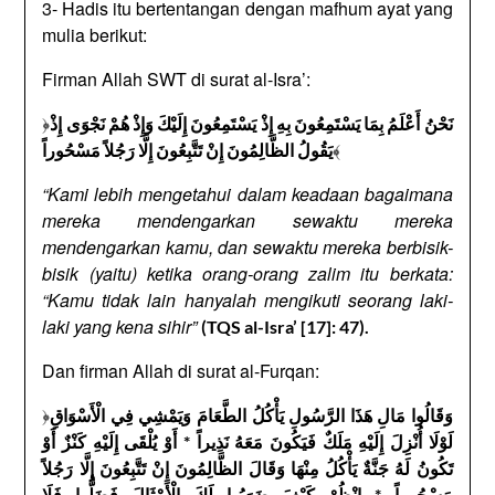
3- Hadis itu bertentangan dengan mafhum ayat yang
mulia berikut:
Firman Allah SWT di surat al-Isra’:
﴿
نَحْنُ أَعْلَمُ بِمَا يَسْتَمِعُونَ بِهِ إِذْ يَسْتَمِعُونَ إِلَيْكَ وَإِذْ هُمْ نَجْوَى إِذْ
﴾
يَقُولُ الظَّالِمُونَ إِنْ تَتَّبِعُونَ إِلَّا رَجُلاً مَسْحُوراً
“Kami lebih mengetahui dalam keadaan bagaimana
mereka mendengarkan sewaktu mereka
mendengarkan kamu, dan sewaktu mereka berbisik-
bisik (yaitu) ketika orang-orang zalim itu berkata:
“Kamu tidak lain hanyalah mengikuti seorang laki-
laki yang kena sihir”
(TQS al-Isra’ [17]: 47).
Dan firman Allah di surat al-Furqan:
﴿
وَقَالُوا مَالِ هَذَا الرَّسُولِ يَأْكُلُ الطَّعَامَ وَيَمْشِي فِي الْأَسْوَاقِ
لَوْلَا أُنْزِلَ إِلَيْهِ مَلَكٌ فَيَكُونَ مَعَهُ نَذِيراً * أَوْ يُلْقَى إِلَيْهِ كَنْزٌ أَوْ
تَكُونُ لَهُ جَنَّةٌ يَأْكُلُ مِنْهَا وَقَالَ الظَّالِمُونَ إِنْ تَتَّبِعُونَ إِلَّا رَجُلاً
مَسْحُوراً * انْظُرْ كَيْفَ ضَرَبُوا لَكَ الْأَمْثَالَ فَضَلُّوا فَلَا