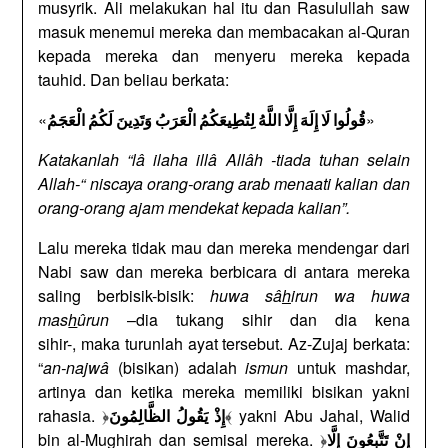
musyrik. Ali melakukan hal itu dan Rasulullah saw
masuk menemui mereka dan membacakan al-Quran
kepada mereka dan menyeru mereka kepada
tauhid. Dan beliau berkata:
«
»
قُولُوا لَا إِلَهَ إِلَّا اللَّهُ لِتُطِيعَكُمُ الْعَرَبُ وَتَدِينَ لَكُمُ الْعَجَمُ
Katakanlah “lâ ilaha illâ Allâh -tiada tuhan selain
Allah-“ niscaya orang-orang arab menaati kalian dan
orang-orang ajam mendekat kepada kalian”.
Lalu mereka tidak mau dan mereka mendengar dari
Nabi saw dan mereka berbicara di antara mereka
saling berbisik-bisik:
huwa sâ
h
irun wa huwa
mas
h
ûrun
–dia tukang sihir dan dia kena
sihir-, maka turunlah ayat tersebut. Az-Zujaj berkata:
“
an-najwâ
(bisikan) adalah
ismun
untuk mashdar,
artinya dan ketika mereka memiliki bisikan yakni
rahasia. ﴿
﴾ yakni Abu Jahal, Walid
إِذْ يَقُولُ الظَّالِمُونَ
bin al-Mughirah dan semisal mereka. ﴿
إِنْ تَتَّبِعُونَ إِلَّا