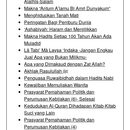
Alaihis-Salam
Makna “Antum A’lamu Bi Amri Dunyakum”
Menghidupkan Tanah Mati
Peringatan Bagi Pemburu Dunia
‘Ashabiyah: Haram dan Menjijikkan
Makna Hadits Setiap 100 Tahun Akan Ada
Mujadid
Lâ Tabi’ Mâ Laysa ‘Indaka -Jangan Engkau
Jual Apa yang Bukan Milikmu-
Apa yang Dimaksud dengan Zat Allah?
Akhlak Rasulullah ﷺ
Penguasa Ruwaibidhah dalam Hadits Nabi
Kewajiban Memuliakan Wanita
Prasyarat Pemahaman Politik dan
Perumusan Kebijakan (6)- Selesai
Kedudukan Al-Quran Dihadapan Kitab-Kitab
Suci yang Lain
Prasyarat Pemahaman Politik dan
Perumusan Kebijakan (4)