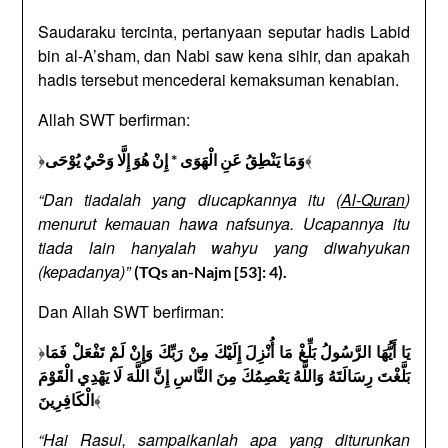
Saudaraku tercinta, pertanyaan seputar hadis Labid
bin al-A’sham, dan Nabi saw kena sihir, dan apakah
hadis tersebut mencederai kemaksuman kenabian.
Allah SWT berfirman:
﴿
﴾
وَمَا يَنْطِقُ عَنِ الْهَوَى * إِنْ هُوَ إِلَّا وَحْيٌ يُوْحَى
“Dan tiadalah yang diucapkannya itu (
Al-Quran
)
menurut kemauan hawa nafsunya. Ucapannya itu
tiada lain hanyalah wahyu yang diwahyukan
(kepadanya)”
(TQs an-Najm [53]: 4).
Dan Allah SWT berfirman:
﴿
يَا أَيُّهَا الرَّسُولُ بَلِّغْ مَا أُنْزِلَ إِلَيْكَ مِنْ رَبِّكَ وَإِنْ لَمْ تَفْعَلْ فَمَا
بَلَّغْتَ رِسَالَتَهُ وَاللَّهُ يَعْصِمُكَ مِنَ النَّاسِ إِنَّ اللَّهَ لَا يَهْدِي الْقَوْمَ
﴾
الْكَافِرِينَ
“Hai Rasul, sampaikanlah apa yang diturunkan