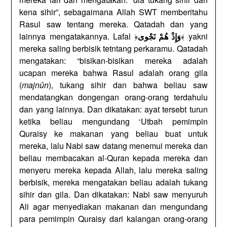
kena sihir”, sebagaimana Allah SWT memberitahu
Rasul saw tentang mereka. Qatadah dan yang
lainnya mengatakannya. Lafal ﴿
﴾ yakni
وَإِذْ هُمْ نَجْوى
mereka saling berbisik tetntang perkaramu. Qatadah
mengatakan: “bisikan-bisikan mereka adalah
ucapan mereka bahwa Rasul adalah orang gila
(
majnûn
), tukang sihir dan bahwa beliau saw
mendatangkan dongengan orang-orang terdahulu
dan yang lainnya. Dan dikatakan: ayat tersebt turun
ketika beliau mengundang ‘Utbah pemimpin
Quraisy ke makanan yang beliau buat untuk
mereka, lalu Nabi saw datang menemui mereka dan
beliau membacakan al-Quran kepada mereka dan
menyeru mereka kepada Allah, lalu mereka saling
berbisik, mereka mengatakan beliau adalah tukang
sihir dan gila. Dan dikatakan: Nabi saw menyuruh
Ali agar menyediakan makanan dan mengundang
para pemimpin Quraisy dari kalangan orang-orang