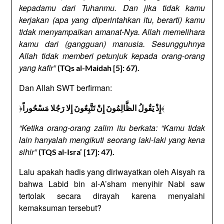
kepadamu dari Tuhanmu. Dan jika tidak kamu
kerjakan (apa yang diperintahkan itu, berarti) kamu
tidak menyampaikan amanat-Nya. Allah memelihara
kamu dari (gangguan) manusia. Sesungguhnya
Allah tidak memberi petunjuk kepada orang-orang
yang kafir”
(TQs al-Maidah [5]: 67).
Dan Allah SWT berfirman:
﴿
﴾
إِذْ يَقُولُ الظَّالِمُونَ إِنْ تَتَّبِعُونَ إِلا رَجُلا مَسْحُوراً
“Ketika orang-orang zalim itu berkata: “Kamu tidak
lain hanyalah mengikuti seorang laki-laki yang kena
sihir”
(TQS al-Isra’ [17]: 47).
Lalu apakah hadis yang diriwayatkan oleh Aisyah ra
bahwa Labid bin al-A’sham menyihir Nabi saw
tertolak secara dirayah karena menyalahi
kemaksuman tersebut?