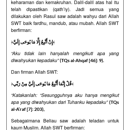
keharaman dan kemakruhan. Dalil-dalil atas hal itu
telah dipastikan (qath’iy). Jadi semua yang
dilakukan oleh Rasul saw adalah wahyu dari Allah
SWT baik fardhu, mandub, atau mubah. Allah SWT
berfirman:
﴿
﴾
إِنْ أَتَّبِعُ إِلَّا مَا يُوحَى إِلَيَّ
“Aku tidak lain hanyalah mengikuti apa yang
diwahyukan kepadaku”
(TQs al-Ahqaf [46]: 9).
Dan firman Allah SWT:
﴿
﴾
قُلْ إِنَّمَا أَتَّبِعُ مَا يُوحَى إِلَيَّ مِنْ رَبِّي
“Katakanlah: “Sesungguhnya aku hanya mengikut
apa yang diwahyukan dari Tuhanku kepadaku”
(TQs
al-A’raf [7]: 203),
Sebagaimana Beliau saw adalah teladan untuk
kaum Muslim. Allah SWT berfirman: